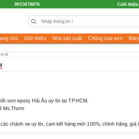
0915078076
Giới thiệu
rang chủ
Giới thiệu
Nhà sản xuất
Chủng loại sơn
Bảng
P.HCM
M
M
hối sơn epoxy Hải Âu uy tín tại TP.HCM.
73 Ms.Thơm
 các chành xe uy tín, cam kết hàng
mới 100%, chính hãng, giá t