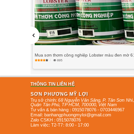
Mua sơn thơm công nghiệp Lobster màu đen mờ 6
895
THÔNG TIN LIÊN HỆ
SƠN PHƯƠNG MỸ LỢI
Trụ sở chính:
68 Nguyễn Văn Săng, P. Tân Sơn Nhì
,
Quận Tân Phú
,
TP HCM
,
700000
,
Việt Nam
Tư vấn & bán hàng :
0915078076
-
0703446967
Email:
banhangphuongmyloi@gmail.com
Zalo CSKH :
0915078076
Làm việc:
T2-T7: 8:00 - 17:00