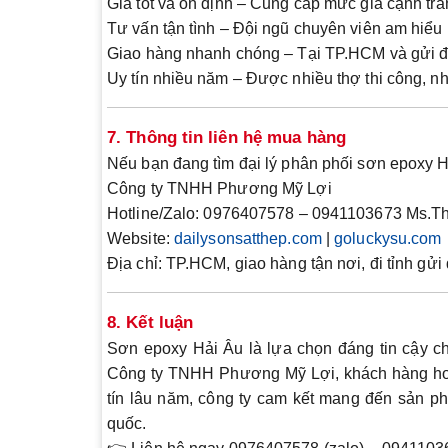
Giá tốt và ổn định
– Cung cấp mức giá cạnh tran
Tư vấn tận tình
– Đội ngũ chuyên viên am hiểu 
Giao hàng nhanh chóng
– Tại TP.HCM và gửi đi
Uy tín nhiều năm
– Được nhiều thợ thi công, nh
7. Thông tin liên hệ mua hàng
Nếu bạn đang tìm đại lý phân phối
sơn epoxy H
Công ty TNHH Phương Mỹ Lợi
Hotline/Zalo:
0976407578 – 0941103673 Ms.
Website:
dailysonsatthep.com
|
goluckysu.com
Địa chỉ: TP.HCM, giao hàng tận nơi, đi tỉnh gửi
8. Kết luận
Sơn epoxy Hải Âu
là lựa chọn đáng tin cậy c
Công ty TNHH Phương Mỹ Lợi
, khách hàng h
tín lâu năm, công ty cam kết mang đến sản ph
quốc.