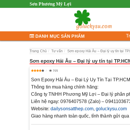
Sơn Phương Mỹ Lợi
T
DANH MỤC SẢN PHẨM
Trang Chủ
Tư vấn
Sơn epoxy Hải Âu – Đại lý uy tín tại T
Sơn epoxy Hải Âu – Đại lý uy tín tại TP.HC
705
Sơn Epoxy Hải Âu – Đại Lý Uy Tín Tại TP.HC
Thông tin mua hàng chính hãng:
Công ty TNHH
Phương Mỹ Lợi
– Đại lý phân p
Liên hệ ngay:
0976407578 (Zalo) – 09411036
Website:
dailysonsatthep.com
,
goluckysu.com
Giao hàng nhanh toàn quốc, tỉnh thành gửi qua