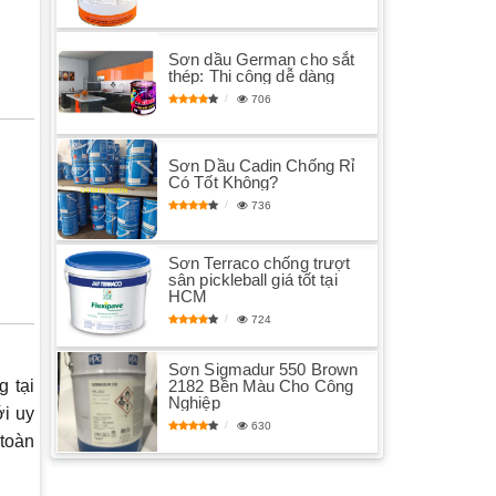
Sơn dầu German cho sắt
thép: Thi công dễ dàng
706
Sơn Dầu Cadin Chống Rỉ
Có Tốt Không?
736
Sơn Terraco chống trượt
sân pickleball giá tốt tại
HCM
724
Sơn Sigmadur 550 Brown
2182 Bền Màu Cho Công
g tại
Nghiệp
ới uy
630
 toàn