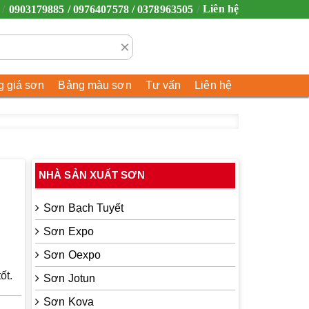
Liên hệ
0903179885 / 0976407578 / 0378963505
×
 giá sơn
Bảng màu sơn
Tư vấn
Liên hệ
NHÀ SẢN XUẤT SƠN
Sơn Bạch Tuyết
Sơn Expo
Sơn Oexpo
ốt
.
Sơn Jotun
Sơn Kova