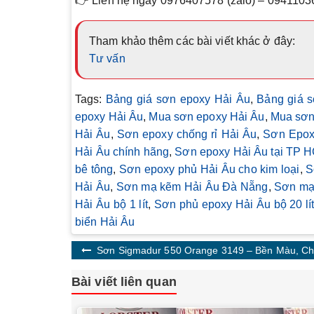
👉 Liên hệ ngay
0976407578 (zalo) – 094110
Tham khảo thêm các bài viết khác ở đây:
Tư vấn
Tags:
Bảng giá sơn epoxy Hải Âu
,
Bảng giá 
epoxy Hải Âu
,
Mua sơn epoxy Hải Âu
,
Mua sơn
Hải Âu
,
Sơn epoxy chống rỉ Hải Âu
,
Sơn Epoxy
Hải Âu chính hãng
,
Sơn epoxy Hải Âu tại TP 
bê tông
,
Sơn epoxy phủ Hải Âu cho kim loại
,
S
Hải Âu
,
Sơn mạ kẽm Hải Âu Đà Nẵng
,
Sơn mạ 
Hải Âu bộ 1 lít
,
Sơn phủ epoxy Hải Âu bộ 20 lí
biển Hải Âu
Sơn Sigmadur 550 Orange 3149 – Bền Màu, C
Bài viết liên quan