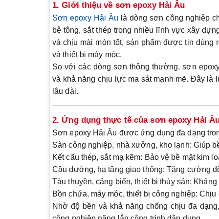
1. Giới thiệu về sơn epoxy Hải Âu
Sơn epoxy Hải Âu
là dòng sơn công nghiệp chấ
bê tông, sắt thép trong nhiều lĩnh vực xây dự
và chịu mài mòn tốt, sản phẩm được tin dùng r
và thiết bị máy móc.
So với các dòng sơn thông thường, sơn epox
và khả năng chịu lực ma sát mạnh mẽ. Đây là lự
lâu dài.
2. Ứng dụng thực tế của sơn epoxy Hải Â
Sơn epoxy Hải Âu được ứng dụng đa dạng tron
Sàn công nghiệp, nhà xưởng, kho lạnh:
Giúp bề
Kết cấu thép, sắt mạ kẽm:
Bảo vệ bề mặt kim loạ
Cầu đường, hạ tầng giao thông:
Tăng cường độ 
Tàu thuyền, cảng biển, thiết bị thủy sản:
Kháng m
Bồn chứa, máy móc, thiết bị công nghiệp:
Chịu 
Nhờ độ bền và khả năng chống chịu đa dạng,
công nghiệp nặng lẫn công trình dân dụng.