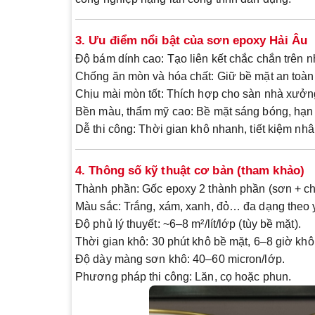
3. Ưu điểm nổi bật của sơn epoxy Hải Âu
Độ bám dính cao:
Tạo liên kết chắc chắn trên n
Chống ăn mòn và hóa chất:
Giữ bề mặt an toàn 
Chịu mài mòn tốt:
Thích hợp cho sàn nhà xưởng
Bền màu, thẩm mỹ cao:
Bề mặt sáng bóng, hạn 
Dễ thi công:
Thời gian khô nhanh, tiết kiệm nhâ
4. Thông số kỹ thuật cơ bản (tham khảo)
Thành phần:
Gốc epoxy 2 thành phần (sơn + ch
Màu sắc:
Trắng, xám, xanh, đỏ… đa dạng theo 
Độ phủ lý thuyết:
~6–8 m²/lít/lớp (tùy bề mặt).
Thời gian khô:
30 phút khô bề mặt, 6–8 giờ khô
Độ dày màng sơn khô:
40–60 micron/lớp.
Phương pháp thi công:
Lăn, cọ hoặc phun.