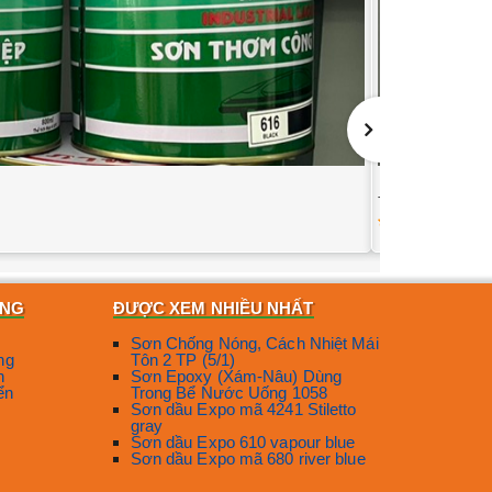
Tổng kho Sơn mạ
635
ÀNG
ĐƯỢC XEM NHIỀU NHẤT
Sơn Chống Nóng, Cách Nhiệt Mái
ng
Tôn 2 TP (5/1)
n
Sơn Epoxy (Xám-Nâu) Dùng
ển
Trong Bể Nước Uống 1058
Sơn dầu Expo mã 4241 Stiletto
gray
Sơn dầu Expo 610 vapour blue
Sơn dầu Expo mã 680 river blue