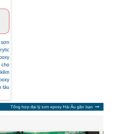
 sơn
rylic
poxy
 cho
 kẽm
poxy
 tàu
Tổng hợp đại lý sơn epoxy Hải Âu gần bạn