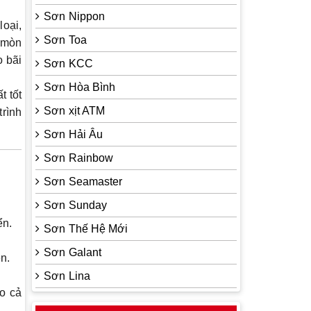
Sơn Nippon
loại,
Sơn Toa
n mòn
o bãi
Sơn KCC
Sơn Hòa Bình
t tốt
Sơn xịt ATM
trình
Sơn Hải Âu
Sơn Rainbow
Sơn Seamaster
Sơn Sunday
ển.
Sơn Thế Hệ Mới
Sơn Galant
n.
Sơn Lina
o cả