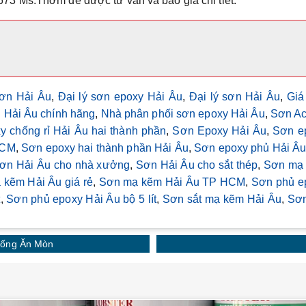
3673 Ms.Thơm
để được tư vấn và báo giá chi tiết.
sơn Hải Âu
,
Đại lý sơn epoxy Hải Âu
,
Đại lý sơn Hải Âu
,
Giá
 Hải Âu chính hãng
,
Nhà phân phối sơn epoxy Hải Âu
,
Sơn Ac
 chống rỉ Hải Âu hai thành phần
,
Sơn Epoxy Hải Âu
,
Sơn e
HCM
,
Sơn epoxy hai thành phần Hải Âu
,
Sơn epoxy phủ Hải Âu
ơn Hải Âu cho nhà xưởng
,
Sơn Hải Âu cho sắt thép
,
Sơn mạ
kẽm Hải Âu giá rẻ
,
Sơn mạ kẽm Hải Âu TP HCM
,
Sơn phủ e
t
,
Sơn phủ epoxy Hải Âu bộ 5 lít
,
Sơn sắt mạ kẽm Hải Âu
,
Sơn
hống Ăn Mòn