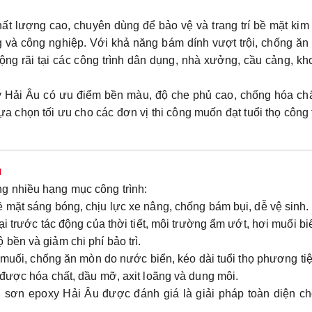
t lượng cao, chuyên dùng để bảo vệ và trang trí bề mặt kim 
ng và công nghiệp. Với khả năng bám dính vượt trội, chống ă
ộng rãi tại các công trình dân dụng, nhà xưởng, cầu cảng, kh
y Hải Âu có ưu điểm
bền màu, độ che phủ cao, chống hóa chấ
a chọn tối ưu cho các đơn vị thi công muốn đạt tuổi thọ công 
u
g nhiều hạng mục công trình:
 mặt sáng bóng, chịu lực xe nâng, chống bám bụi, dễ vệ sinh.
i trước tác động của thời tiết, môi trường ẩm ướt, hơi muối bi
bền và giảm chi phí bảo trì.
uối, chống ăn mòn do nước biển, kéo dài tuổi thọ phương tiệ
được hóa chất, dầu mỡ, axit loãng và dung môi.
 sơn epoxy Hải Âu được đánh giá là giải pháp toàn diện ch