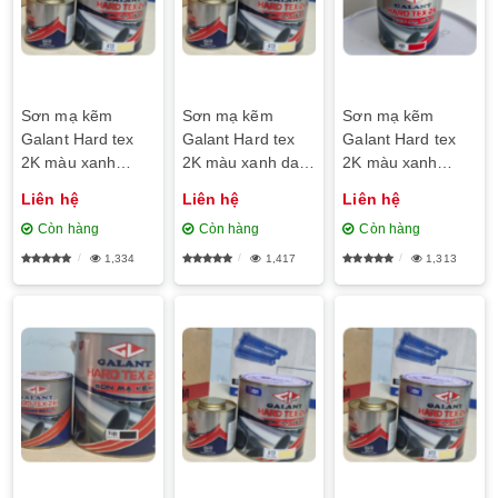
Sơn mạ kẽm
Sơn mạ kẽm
Sơn mạ kẽm
Galant Hard tex
Galant Hard tex
Galant Hard tex
2K màu xanh
2K màu xanh da
2K màu xanh
dương sáng 4410
trời 402
nước biển 432
Liên hệ
Liên hệ
Liên hệ
Còn hàng
Còn hàng
Còn hàng
1,334
1,417
1,313