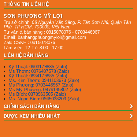
THÔNG TIN LIÊN HỆ
SƠN PHƯƠNG MỸ LỢI
Trụ sở chính:
68 Nguyễn Văn Săng, P. Tân Sơn Nhì
,
Quận Tân
Phú
,
TP HCM
,
700000
,
Việt Nam
Tư vấn & bán hàng :
0915078076
-
0703446967
Email:
banhangphuongmyloi@gmail.com
Zalo CSKH :
0915078076
Làm việc:
T2-T7: 8:00 - 17:00
LIÊN HỆ BÁN HÀNG
Kỹ Thuật: 0903179885 (Zalo)
Ms Thơm: 0976407578 (Zalo)
Kỹ Thuật: 0834179885 (Zalo)
Ms. Kim Thơm: 0941103673 (Zalo)
Ms Phương: 0703446967 (Zalo)
Ms Mỹ Phương: 0979145802 (Zalo)
Ms Bích: 0378963505 (Zalo)
Ms. Ngọc Bích: 0945038203 (Zalo)
CHÍNH SÁCH BÁN HÀNG
ĐƯỢC XEM NHIỀU NHẤT