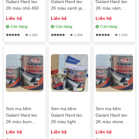
Galant Hard tex
Galant Hard tex
Galant Hard tex
2K màu nhũ 450
2K màu xanh jade
2K màu xám
418
platinum 4205
Liên hệ
Liên hệ
Liên hệ
Còn hàng
Còn hàng
Còn hàng
1,292
1,309
1,350
Sơn mạ kẽm
Sơn mạ kẽm
Sơn mạ kẽm
Galant Hard tex
Galant Hard tex
Galant Hard tex
2K màu burn
2K màu light
2K màu stone
brown 419
green 415
grey 431
Liên hệ
Liên hệ
Liên hệ