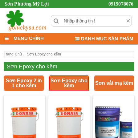
Sơn Phương Mỹ Lợi
0915078076
×
MENU CHÍNH
DANH MỤC SẢN PHẨM
Trang Chủ
Sơn Epoxy cho kẽm
Sơn Epoxy cho kẽm
Sơn Epoxy 2 in
Sơn Epoxy cho
Sơn sắt mạ kẽm
1 cho kẽm
kẽm