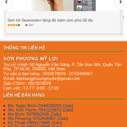
P
Sơn lót Seamaster tăng độ bám sơn phủ tối đa
T
547
THÔNG TIN LIÊN HỆ
SƠN PHƯƠNG MỸ LỢI
Trụ sở chính:
68 Nguyễn Văn Săng, P. Tân Sơn Nhì
,
Quận Tân
Phú
,
TP HCM
,
700000
,
Việt Nam
Tư vấn & bán hàng :
0915078076
-
0703446967
Email:
banhangphuongmyloi@gmail.com
Zalo CSKH :
0915078076
Làm việc:
T2-T7: 8:00 - 17:00
LIÊN HỆ BÁN HÀNG
Ms. Ngọc Bích: 0945038203 (Zalo)
Ms. Kim Thơm: 0941103673 (Zalo)
Ms Bích: 0378963505 (Zalo)
Ms Phương: 0703446967 (Zalo)
Kỹ Thuật: 0903179885 (Zalo)
Kỹ Thuật: 0834179885 (Zalo)