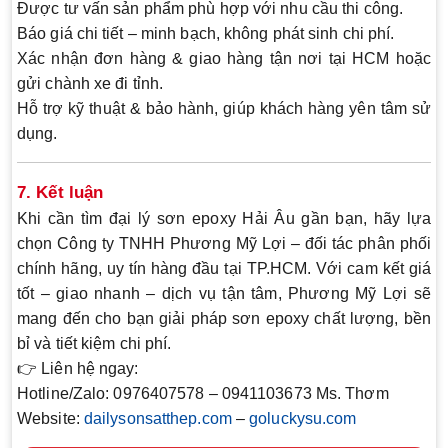
Được tư vấn sản phẩm phù hợp
với nhu cầu thi công.
Báo giá chi tiết – minh bạch
, không phát sinh chi phí.
Xác nhận đơn hàng & giao hàng tận nơi
tại HCM hoặc
gửi chành xe đi tỉnh.
Hỗ trợ kỹ thuật & bảo hành
, giúp khách hàng yên tâm sử
dụng.
7. Kết luận
Khi cần tìm
đại lý sơn epoxy Hải Âu gần bạn
, hãy lựa
chọn
Công ty TNHH Phương Mỹ Lợi
– đối tác phân phối
chính hãng, uy tín hàng đầu tại TP.HCM. Với cam kết
giá
tốt – giao nhanh – dịch vụ tận tâm
, Phương Mỹ Lợi sẽ
mang đến cho bạn giải pháp sơn epoxy chất lượng, bền
bỉ và tiết kiệm chi phí.
👉
Liên hệ ngay:
Hotline/Zalo:
0976407578 – 0941103673 Ms. Thơm
Website:
dailysonsatthep.com
–
goluckysu.com