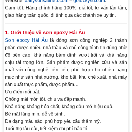
Website:
dailysonsatthep.com
–
goluckysu.com
.
Cam kết:
Hàng chính hãng 100%, giá tốt, tư vấn tận tâm,
giao hàng toàn quốc, đi tỉnh qua các chành xe uy tín.
1. Giới thiệu về sơn epoxy Hải Âu
Sơn epoxy Hải Âu
là dòng sơn công nghiệp 2 thành
phần được nhiều nhà thầu và chủ công trình tin dùng nhờ
độ bền cao, khả năng bám dính vượt trội và khả năng
chịu tải trọng lớn. Sản phẩm được nghiên cứu và sản
xuất với công nghệ tiên tiến, phù hợp cho nhiều hạng
mục như sàn nhà xưởng, kho bãi, khu chế xuất, nhà máy
sản xuất thực phẩm, dược phẩm…
Ưu điểm nổi bật:
Chống mài mòn tốt
, chịu va đập mạnh.
Khả năng kháng hóa chất, kháng dầu mỡ
hiệu quả.
Bề mặt láng mịn, dễ vệ sinh.
Đa dạng màu sắc
, phù hợp yêu cầu thẩm mỹ.
Tuổi thọ lâu dài
, tiết kiệm chi phí bảo trì.