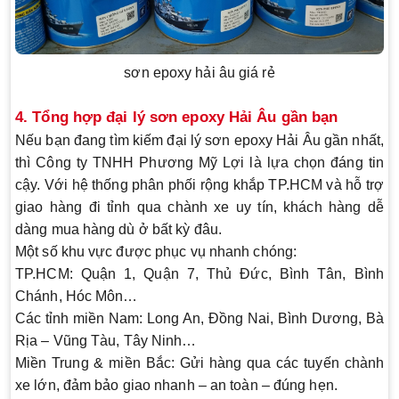
sơn epoxy hải âu giá rẻ
4. Tổng hợp đại lý sơn epoxy Hải Âu gần bạn
Nếu bạn đang tìm kiếm
đại lý sơn epoxy Hải Âu gần nhất
,
thì
Công ty TNHH Phương Mỹ Lợi
là lựa chọn đáng tin
cậy. Với hệ thống phân phối rộng khắp TP.HCM và hỗ trợ
giao hàng đi tỉnh qua chành xe uy tín, khách hàng dễ
dàng mua hàng dù ở bất kỳ đâu.
Một số khu vực được phục vụ nhanh chóng:
TP.HCM:
Quận 1, Quận 7, Thủ Đức, Bình Tân, Bình
Chánh, Hóc Môn…
Các tỉnh miền Nam:
Long An, Đồng Nai, Bình Dương, Bà
Rịa – Vũng Tàu, Tây Ninh…
Miền Trung & miền Bắc:
Gửi hàng qua các tuyến chành
xe lớn, đảm bảo giao nhanh – an toàn – đúng hẹn.