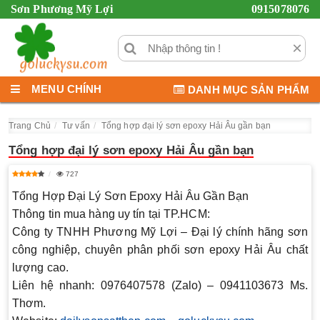
Sơn Phương Mỹ Lợi
0915078076
×
MENU CHÍNH
DANH MỤC SẢN PHẨM
Trang Chủ
Tư vấn
Tổng hợp đại lý sơn epoxy Hải Âu gần bạn
Tổng hợp đại lý sơn epoxy Hải Âu gần bạn
727
Tổng Hợp Đại Lý Sơn Epoxy Hải Âu Gần Bạn
Thông tin mua hàng uy tín tại TP.HCM:
Công ty TNHH Phương Mỹ Lợi
– Đại lý chính hãng sơn
công nghiệp, chuyên phân phối
sơn epoxy Hải Âu
chất
lượng cao.
Liên hệ nhanh:
0976407578 (Zalo) – 0941103673 Ms.
Thơm.