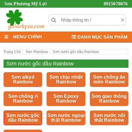
Sơn Phương Mỹ Lợi
0915078076
×
MENU CHÍNH
DANH MỤC SẢN PHẨM
Trang Chủ
Sơn Rainbow
Sơn nước gốc dầu Rainbow
Sơn nước gốc dầu Rainbow
Sơn alkyd
Sơn chịu nhiệt
Sơn chống ăn
Rainbow
Rainbow
mòn Rainbow
Sơn chống rỉ
Sơn Epoxy
Sơn giao thông
Rainbow
Rainbow
Rainbow
Sơn nước gốc
Sơn nước ngoại
Sơn nước nội
dầu Rainbow
thất Rainbow
thất Rainbow