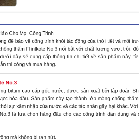
Hảo Cho Mọi Công Trình
g để bảo vệ công trình khỏi tác động của thời tiết và môi tr
chống thấm Flintkote No.3
nổi bật với chất lượng vượt trội, đ
dưới đây sẽ cung cấp thông tin chi tiết về sản phẩm này, từ
dẫn thi công và mua hàng.
te No.3
ơng bitum cao cấp gốc nước, được sản xuất bởi tập đoàn She
nh vực hóa dầu. Sản phẩm này tạo thành lớp màng chống thấm
 khỏi sự xâm nhập của nước và các tác nhân gây hại khác. Vớ
 No.3 là lựa chọn hàng đầu cho các công trình dân dụng và
rộng mà không bị rạn nứt.