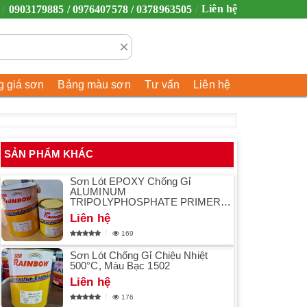
Liên hệ
0903179885 / 0976407578 / 0378963505
×
 giá sơn
Bảng màu sơn
Tư vấn
Liên hệ
SẢN PHẨM KHÁC
Sơn Lót EPOXY Chống Gỉ
ALUMINUM
TRIPOLYPHOSPHATE PRIMER
1075
Liên hệ
169
Sơn Lót Chống Gỉ Chiệu Nhiệt
500°C, Màu Bạc 1502
Liên hệ
176