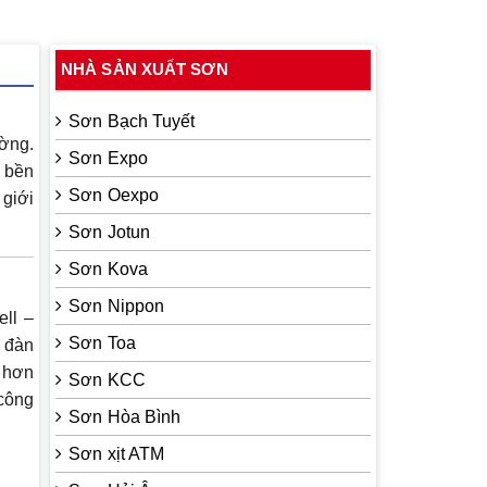
NHÀ SẢN XUẤT SƠN
Sơn Bạch Tuyết
ường.
Sơn Expo
ộ bền
Sơn Oexpo
 giới
Sơn Jotun
Sơn Kova
Sơn Nippon
ll –
Sơn Toa
 đàn
i hơn
Sơn KCC
 công
Sơn Hòa Bình
Sơn xịt ATM