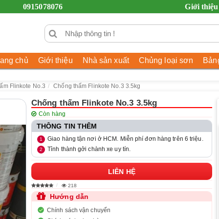
0915078076
Giới thiệu
rang chủ
Giới thiệu
Nhà sản xuất
Chủng loại sơn
Bảng
ấm Flinkote No.3
Chống thấm Flinkote No.3 3.5kg
Chống thấm Flinkote No.3 3.5kg
Còn hàng
THÔNG TIN THÊM
Giao hàng tận nơi ở HCM. Miễn phí đơn hàng trên 6 triệu.
Tỉnh thành gởi chành xe uy tín.
LIÊN HỆ
218
Hướng dẫn
Chính sách vận chuyển