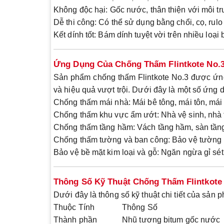
Không độc hại
: Gốc nước, thân thiện với môi 
Dễ thi công
: Có thể sử dụng bằng chổi, cọ, rul
Kết dính tốt
: Bám dính tuyệt vời trên nhiều loại 
Ứng Dụng Của Chống Thấm Flintkote No.
Sản phẩm
chống thấm Flintkote No.3
được ứng 
và hiệu quả vượt trội. Dưới đây là một số ứng 
Chống thấm mái nhà
: Mái bê tông, mái tôn, mái 
Chống thấm khu vực ẩm ướt
: Nhà vệ sinh, nhà
Chống thấm tầng hầm
: Vách tầng hầm, sàn tần
Chống thấm tường và ban công
: Bảo vệ tường 
Bảo vệ bề mặt kim loại và gỗ
: Ngăn ngừa gỉ sét
Thông Số Kỹ Thuật Chống Thấm Flintkote
Dưới đây là thông số kỹ thuật chi tiết của sản 
Thuộc Tính
Thông Số
Thành phần
Nhũ tương bitum gốc nước