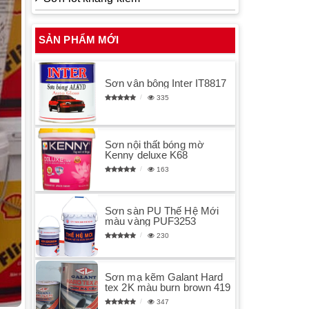
SẢN PHẨM MỚI
Sơn vân bông Inter IT8817
335
Sơn nội thất bóng mờ
Kenny deluxe K68
163
Sơn sàn PU Thế Hệ Mới
màu vàng PUF3253
230
Sơn mạ kẽm Galant Hard
tex 2K màu burn brown 419
347