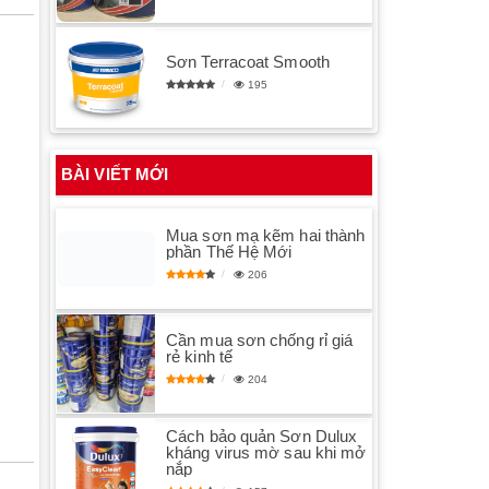
Sơn Terracoat Smooth
195
BÀI VIẾT MỚI
Mua sơn mạ kẽm hai thành
phần Thế Hệ Mới
206
Cần mua sơn chống rỉ giá
rẻ kinh tế
204
Cách bảo quản Sơn Dulux
kháng virus mờ sau khi mở
nắp