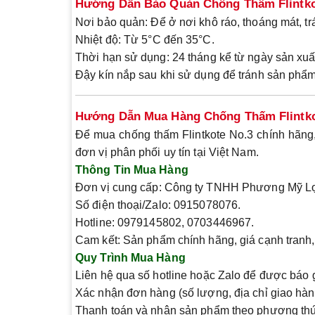
Hướng Dẫn Bảo Quản Chống Thấm Flintko
Nơi bảo quản
: Để ở nơi khô ráo, thoáng mát, tr
Nhiệt độ
: Từ 5°C đến 35°C.
Thời hạn sử dụng
: 24 tháng kể từ ngày sản xu
Đậy kín nắp sau khi sử dụng để tránh sản phẩm
Hướng Dẫn Mua Hàng Chống Thấm Flintko
Để mua
chống thấm Flintkote No.3
chính hãng,
đơn vị phân phối uy tín tại Việt Nam.
Thông Tin Mua Hàng
Đơn vị cung cấp
: Công ty TNHH Phương Mỹ Lợ
Số điện thoại/Zalo
: 0915078076.
Hotline
: 0979145802, 0703446967.
Cam kết
: Sản phẩm chính hãng, giá cạnh tranh, 
Quy Trình Mua Hàng
Liên hệ qua số hotline hoặc Zalo để được báo g
Xác nhận đơn hàng (số lượng, địa chỉ giao hàn
Thanh toán và nhận sản phẩm theo phương th