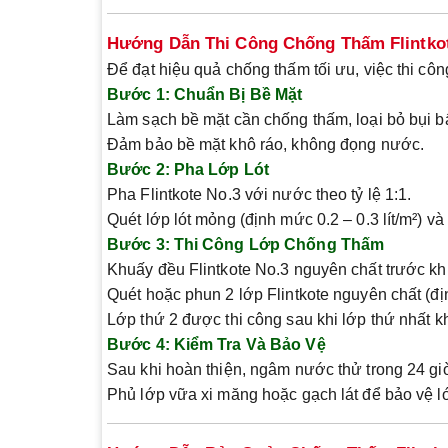
Hướng Dẫn Thi Công Chống Thấm Flintko
Để đạt hiệu quả chống thấm tối ưu, việc thi công 
Bước 1: Chuẩn Bị Bề Mặt
Làm sạch bề mặt cần chống thấm, loại bỏ bụi b
Đảm bảo bề mặt khô ráo, không đọng nước.
Bước 2: Pha Lớp Lót
Pha Flintkote No.3 với nước theo tỷ lệ 1:1.
Quét lớp lót mỏng (định mức 0.2 – 0.3 lít/m²) v
Bước 3: Thi Công Lớp Chống Thấm
Khuấy đều Flintkote No.3 nguyên chất trước kh
Quét hoặc phun 2 lớp Flintkote nguyên chất (địn
Lớp thứ 2 được thi công sau khi lớp thứ nhất 
Bước 4: Kiểm Tra Và Bảo Vệ
Sau khi hoàn thiện, ngâm nước thử trong 24 giờ
Phủ lớp vữa xi măng hoặc gạch lát để bảo vệ l