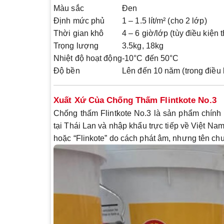
Màu sắc
Đen
Định mức phủ
1 – 1.5 lít/m² (cho 2 lớp)
Thời gian khô
4 – 6 giờ/lớp (tùy điều kiện th
Trọng lượng
3.5kg, 18kg
Nhiệt độ hoạt động
-10°C đến 50°C
Độ bền
Lên đến 10 năm (trong điều 
Xuất Xứ Của Chống Thấm Flintkote No.3
Chống thấm Flintkote No.3
là sản phẩm chính
tại Thái Lan và nhập khẩu trực tiếp về Việt Na
hoặc “Flinkote” do cách phát âm, nhưng tên ch