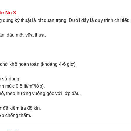
te No.3
đúng kỹ thuật là rất quan trọng. Dưới đây là quy trình chi tiết:
ẩn, dầu mỡ, vữa thừa.
à chờ khô hoàn toàn (khoảng 4-6 giờ).
i sử dụng.
h mức 0.5 lít/m²/lớp).
khô, theo hướng vuông góc với lớp đầu.
 để kiểm tra độ kín.
ớp chống thấm.