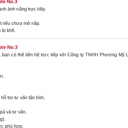
te No.3
ánh ánh nắng trực tiếp.
ất nếu chưa mở nắp.
 bị khô.
te No.3
 bạn có thể liên hệ trực tiếp với
Công ty TNHH Phương Mỹ L
i.
hỗ trợ tư vấn tận tình.
iá và tư vấn.
g).
ức phù hợp.