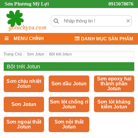
Sơn Phương Mỹ Lợi
0915078076
×
MENU CHÍNH
DANH MỤC SẢN PHẨM
Trang Chủ
Sơn Jotun
Bột trét Jotun
Bột trét Jotun
Sơn epoxy hai
Sơn chịu nhiệt
Sơn dầu Jotun
thành phần
Jotun
Jotun
Sơn lót chống rỉ
Sơn lót kháng
Sơn Jotun
Jotun
kiềm Jotun
Sơn ngoại thất
Sơn nội thất
Jotun
Jotun