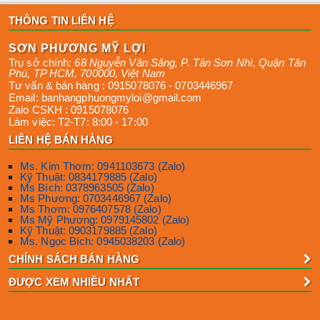
THÔNG TIN LIÊN HỆ
SƠN PHƯƠNG MỸ LỢI
Trụ sở chính:
68 Nguyễn Văn Săng, P. Tân Sơn Nhì
,
Quận Tân
Phú
,
TP HCM
,
700000
,
Việt Nam
Tư vấn & bán hàng :
0915078076
-
0703446967
Email:
banhangphuongmyloi@gmail.com
Zalo CSKH :
0915078076
Làm việc:
T2-T7: 8:00 - 17:00
LIÊN HỆ BÁN HÀNG
Ms. Kim Thơm: 0941103673 (Zalo)
Kỹ Thuật: 0834179885 (Zalo)
Ms Bích: 0378963505 (Zalo)
Ms Phương: 0703446967 (Zalo)
Ms Thơm: 0976407578 (Zalo)
Ms Mỹ Phương: 0979145802 (Zalo)
Kỹ Thuật: 0903179885 (Zalo)
Ms. Ngọc Bích: 0945038203 (Zalo)
CHÍNH SÁCH BÁN HÀNG
ĐƯỢC XEM NHIỀU NHẤT