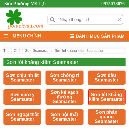
Sơn Phương Mỹ Lợi
0915078076
×
MENU CHÍNH
DANH MỤC SẢN PHẨM
Trang Chủ
Sơn Seamaster
Sơn lót kháng kiềm Seamaster
Sơn lót kháng kiềm Seamaster
Sơn chịu nhiệt
Sơn chống rỉ
Sơn dầu
Seamaster
Seamaster
Seamaster
Sơn kẻ vạch
Sơn epoxy
Sơn lót kháng
đường
Seamaster
kiềm Seamaster
Seamaster
Sơn phản
Sơn ngoại thất
Sơn nội thất
quang
Seamaster
Seamaster
Seamaster