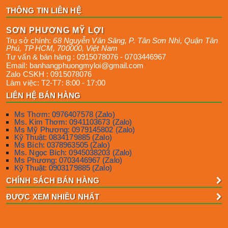
THÔNG TIN LIÊN HỆ
SƠN PHƯƠNG MỸ LỢI
Trụ sở chính:
68 Nguyễn Văn Săng, P. Tân Sơn Nhì
,
Quận Tân
Phú
,
TP HCM
,
700000
,
Việt Nam
Tư vấn & bán hàng :
0915078076
-
0703446967
Email:
banhangphuongmyloi@gmail.com
Zalo CSKH :
0915078076
Làm việc:
T2-T7: 8:00 - 17:00
LIÊN HỆ BÁN HÀNG
Ms Thơm: 0976407578 (Zalo)
Ms. Kim Thơm: 0941103673 (Zalo)
Ms Mỹ Phương: 0979145802 (Zalo)
Kỹ Thuật: 0834179885 (Zalo)
Ms Bích: 0378963505 (Zalo)
Ms. Ngọc Bích: 0945038203 (Zalo)
Ms Phương: 0703446967 (Zalo)
Kỹ Thuật: 0903179885 (Zalo)
CHÍNH SÁCH BÁN HÀNG
ĐƯỢC XEM NHIỀU NHẤT