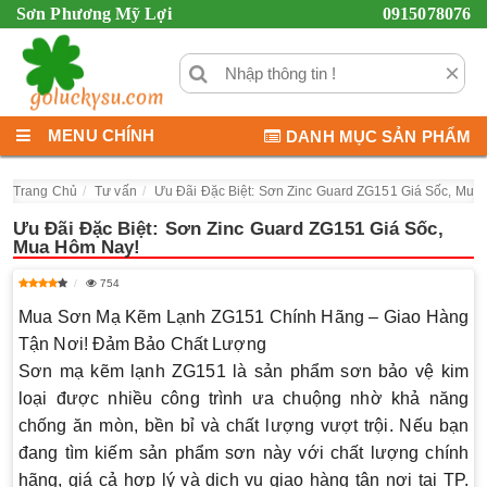
Sơn Phương Mỹ Lợi
0915078076
×
MENU CHÍNH
DANH MỤC SẢN PHẨM
Trang Chủ
Tư vấn
Ưu Đãi Đặc Biệt: Sơn Zinc Guard ZG151 Giá Sốc, Mua
Ưu Đãi Đặc Biệt: Sơn Zinc Guard ZG151 Giá Sốc,
Mua Hôm Nay!
754
Mua Sơn Mạ Kẽm Lạnh ZG151 Chính Hãng – Giao Hàng
Tận Nơi! Đảm Bảo Chất Lượng
Sơn mạ kẽm lạnh ZG151 là sản phẩm sơn bảo vệ kim
loại được nhiều công trình ưa chuộng nhờ khả năng
chống ăn mòn, bền bỉ và chất lượng vượt trội. Nếu bạn
đang tìm kiếm sản phẩm sơn này với chất lượng chính
hãng, giá cả hợp lý và dịch vụ giao hàng tận nơi tại TP.