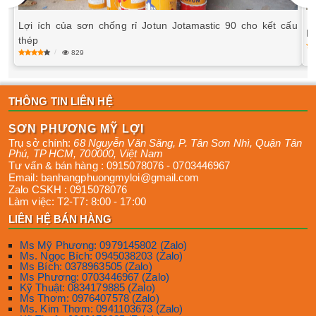
Lợi ích của sơn chống rỉ Jotun Jotamastic 90 cho kết cấu
Lý
thép
829
THÔNG TIN LIÊN HỆ
SƠN PHƯƠNG MỸ LỢI
Trụ sở chính:
68 Nguyễn Văn Săng, P. Tân Sơn Nhì
,
Quận Tân
Phú
,
TP HCM
,
700000
,
Việt Nam
Tư vấn & bán hàng :
0915078076
-
0703446967
Email:
banhangphuongmyloi@gmail.com
Zalo CSKH :
0915078076
Làm việc:
T2-T7: 8:00 - 17:00
LIÊN HỆ BÁN HÀNG
Ms Mỹ Phương: 0979145802 (Zalo)
Ms. Ngọc Bích: 0945038203 (Zalo)
Ms Bích: 0378963505 (Zalo)
Ms Phương: 0703446967 (Zalo)
Kỹ Thuật: 0834179885 (Zalo)
Ms Thơm: 0976407578 (Zalo)
Ms. Kim Thơm: 0941103673 (Zalo)