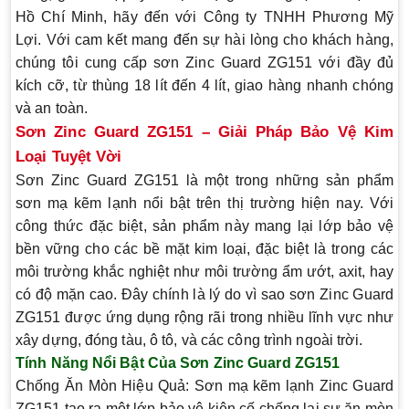
Hồ Chí Minh, hãy đến với
Công ty TNHH Phương Mỹ
Lợi
. Với cam kết mang đến sự hài lòng cho khách hàng,
chúng tôi cung cấp sơn Zinc Guard ZG151 với đầy đủ
kích cỡ, từ thùng 18 lít đến 4 lít, giao hàng nhanh chóng
và an toàn.
Sơn Zinc Guard ZG151 – Giải Pháp Bảo Vệ Kim
Loại Tuyệt Vời
Sơn Zinc Guard ZG151 là một trong những sản phẩm
sơn mạ kẽm lạnh nổi bật trên thị trường hiện nay. Với
công thức đặc biệt, sản phẩm này mang lại lớp bảo vệ
bền vững cho các bề mặt kim loại, đặc biệt là trong các
môi trường khắc nghiệt như môi trường ẩm ướt, axit, hay
có độ mặn cao. Đây chính là lý do vì sao sơn Zinc Guard
ZG151 được ứng dụng rộng rãi trong nhiều lĩnh vực như
xây dựng, đóng tàu, ô tô, và các công trình ngoài trời.
Tính Năng Nổi Bật Của Sơn Zinc Guard ZG151
Chống Ăn Mòn Hiệu Quả
: Sơn mạ kẽm lạnh Zinc Guard
ZG151 tạo ra một lớp bảo vệ kiên cố chống lại sự ăn mòn