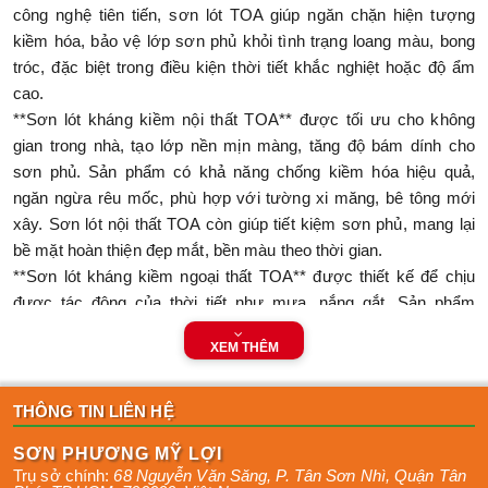
công nghệ tiên tiến, sơn lót TOA giúp ngăn chặn hiện tượng
kiềm hóa, bảo vệ lớp sơn phủ khỏi tình trạng loang màu, bong
tróc, đặc biệt trong điều kiện thời tiết khắc nghiệt hoặc độ ẩm
cao.
**Sơn lót kháng kiềm nội thất TOA**
được tối ưu cho không
gian trong nhà, tạo lớp nền mịn màng, tăng độ bám dính cho
sơn phủ. Sản phẩm có khả năng chống kiềm hóa hiệu quả,
ngăn ngừa rêu mốc, phù hợp với tường xi măng, bê tông mới
xây. Sơn lót nội thất TOA còn giúp tiết kiệm sơn phủ, mang lại
bề mặt hoàn thiện đẹp mắt, bền màu theo thời gian.
**Sơn lót kháng kiềm ngoại thất TOA**
được thiết kế để chịu
được tác động của thời tiết như mưa, nắng gắt. Sản phẩm
không chỉ chống kiềm hóa mà còn bảo vệ tường khỏi thấm
XEM THÊM
nước, rêu mốc, đảm bảo độ bền cho lớp sơn phủ ngoài trời.
Sơn lót ngoại thất TOA có độ bám dính cao, dễ thi công, phù
hợp cho các công trình nhà ở, nhà xưởng.
THÔNG TIN LIÊN HỆ
Để mua sơn lót TOA chính hãng, liên hệ Công ty TNHH
SƠN PHƯƠNG MỸ LỢI
Phương Mỹ Lợi qua hotline 0915078076, 0979145802,
Trụ sở chính:
68 Nguyễn Văn Săng, P. Tân Sơn Nhì
,
Quận Tân
0703446967.