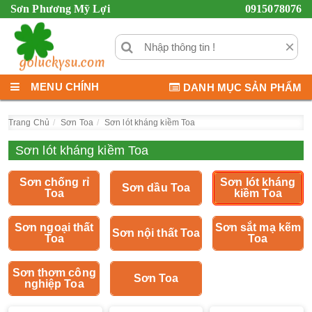
Sơn Phương Mỹ Lợi
0915078076
×
MENU CHÍNH
DANH MỤC SẢN PHẨM
Trang Chủ
Sơn Toa
Sơn lót kháng kiềm Toa
Sơn lót kháng kiềm Toa
Sơn chống rỉ
Sơn lót kháng
Sơn dầu Toa
Toa
kiềm Toa
Sơn ngoại thất
Sơn sắt mạ kẽm
Sơn nội thất Toa
Toa
Toa
Sơn thơm công
Sơn Toa
nghiệp Toa