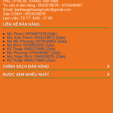
Phú
,
TP HCM
,
700000
,
Việt Nam
Tư vấn & bán hàng :
0915078076
-
0703446967
Email:
banhangphuongmyloi@gmail.com
Zalo CSKH :
0915078076
Làm việc:
T2-T7: 8:00 - 17:00
LIÊN HỆ BÁN HÀNG
Ms Thơm: 0976407578 (Zalo)
Ms. Kim Thơm: 0941103673 (Zalo)
Ms Mỹ Phương: 0979145802 (Zalo)
Ms Bích: 0378963505 (Zalo)
Kỹ Thuật: 0903179885 (Zalo)
Ms Phương: 0703446967 (Zalo)
Ms. Ngọc Bích: 0945038203 (Zalo)
Kỹ Thuật: 0834179885 (Zalo)
CHÍNH SÁCH BÁN HÀNG
ĐƯỢC XEM NHIỀU NHẤT