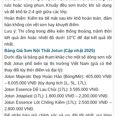
rulo hoặc súng phun. Khuấy đều sơn trước khi sử dụng
và để khô từ 2-4 giờ giữa các lớp.
Hoàn thiện
: Kiểm tra bề mặt sau khi khô hoàn toàn, đảm
bảo không còn vệt sơn hay khuyết điểm.
Lưu ý: Thi công trong điều kiện thông thoáng, tránh thời
tiết quá ẩm hoặc nhiệt độ dưới 10°C để đạt kết quả tốt
nhất.
Bảng Giá Sơn Nội Thất Jotun (Cập nhật 2025)
Dưới đây là bảng giá tham khảo cho một số dòng sơn nội
thất Jotun phổ biến tại thị trường Việt Nam (giá có thể
thay đổi tùy thời điểm và đại lý):
Jotun Majestic Đẹp Hoàn Hảo (Bóng/Mờ)
: 405.000 VNĐ
– 6.005.000 VNĐ (tùy dung tích 1L, 5L, 17L).
Jotun Essence Dễ Lau Chùi (17L)
: 3.595.000 VNĐ.
Jotun Jotaplast (17L)
: 1.800.000 VNĐ – 2.200.000 VNĐ.
Jotun Essence Lót Chống Kiềm (17L)
: 2.500.000 VNĐ –
2.800.000 VNĐ.
Để nhận báo giá chính xác và ưu đãi tốt nhất, vui lòng