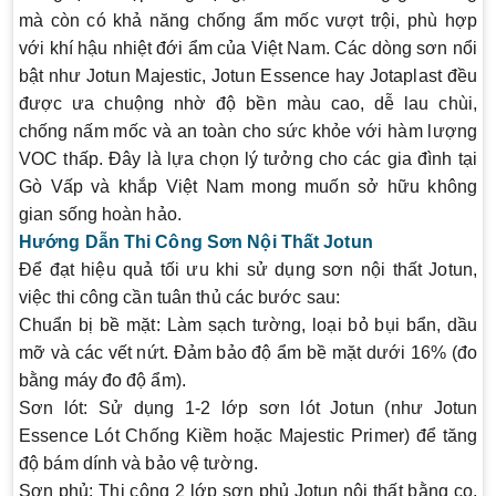
mà còn có khả năng chống ẩm mốc vượt trội, phù hợp
với khí hậu nhiệt đới ẩm của Việt Nam. Các dòng sơn nổi
bật như Jotun Majestic, Jotun Essence hay Jotaplast đều
được ưa chuộng nhờ độ bền màu cao, dễ lau chùi,
chống nấm mốc và an toàn cho sức khỏe với hàm lượng
VOC thấp. Đây là lựa chọn lý tưởng cho các gia đình tại
Gò Vấp và khắp Việt Nam mong muốn sở hữu không
gian sống hoàn hảo.
Hướng Dẫn Thi Công Sơn Nội Thất Jotun
Để đạt hiệu quả tối ưu khi sử dụng sơn nội thất Jotun,
việc thi công cần tuân thủ các bước sau:
Chuẩn bị bề mặt
: Làm sạch tường, loại bỏ bụi bẩn, dầu
mỡ và các vết nứt. Đảm bảo độ ẩm bề mặt dưới 16% (đo
bằng máy đo độ ẩm).
Sơn lót
: Sử dụng 1-2 lớp sơn lót Jotun (như Jotun
Essence Lót Chống Kiềm hoặc Majestic Primer) để tăng
độ bám dính và bảo vệ tường.
Sơn phủ
: Thi công 2 lớp sơn phủ Jotun nội thất bằng cọ,