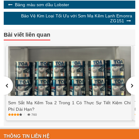
Bảng màu sơn dầu Lobster
Bảo Vệ Kim Loại Tối Ưu với Sơn Mạ Kẽm Lạnh Emonra
ZG151
Bài viết liên quan
Sơn Sắt Mạ Kẽm Toa 2 Trong 1 Có Thực Sự Tiết Kiệm Chi
T
Phí Dài Hạn?
Đ
760
THÔNG TIN LIÊN HỆ