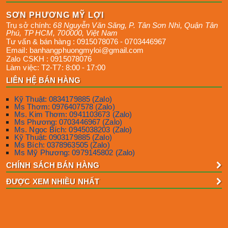
SƠN PHƯƠNG MỸ LỢI
Trụ sở chính:
68 Nguyễn Văn Săng, P. Tân Sơn Nhì
,
Quận Tân
Phú
,
TP HCM
,
700000
,
Việt Nam
Tư vấn & bán hàng :
0915078076
-
0703446967
Email:
banhangphuongmyloi@gmail.com
Zalo CSKH :
0915078076
Làm việc:
T2-T7: 8:00 - 17:00
LIÊN HỆ BÁN HÀNG
Kỹ Thuật: 0834179885 (Zalo)
Ms Thơm: 0976407578 (Zalo)
Ms. Kim Thơm: 0941103673 (Zalo)
Ms Phương: 0703446967 (Zalo)
Ms. Ngọc Bích: 0945038203 (Zalo)
Kỹ Thuật: 0903179885 (Zalo)
Ms Bích: 0378963505 (Zalo)
Ms Mỹ Phương: 0979145802 (Zalo)
CHÍNH SÁCH BÁN HÀNG
ĐƯỢC XEM NHIỀU NHẤT