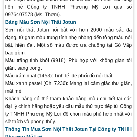
liên hệ Công ty TNHH Phương Mỹ Lợi qua số
0976407578 (Ms. Thơm).
Bảng Màu Sơn Nội Thất Jotun
Sơn nội thất Jotun nổi bật với hơn 2000 màu sắc đa
dạng, từ gam màu trung tính nhẹ nhàng đến tông màu nổi
bật, hiện đại. Một số màu được ưa chuộng tại Gò Vấp
bao gồm:
Màu trắng tinh khôi (9918)
: Phù hợp với không gian tối
giản, sang trọng.
Màu xám nhạt (1453)
: Tinh tế, dễ phối đồ nội thất.
Màu xanh pastel (Chi 7236)
: Mang lại cảm giác thư giãn,
mát mẻ.
Khách hàng có thể tham khảo bảng màu chi tiết tại các
đại lý chính hãng hoặc yêu cầu mẫu thử trực tiếp từ Công
ty TNHH Phương Mỹ Lợi để chọn màu phù hợp nhất với
sở thích và phong thủy.
Thông Tin Mua Sơn Nội Thất Jotun Tại Công ty TNHH
Phương Mỹ Lợi