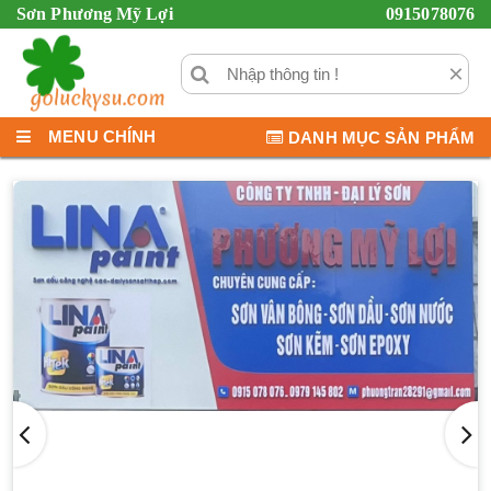
Sơn Phương Mỹ Lợi
0915078076
×
MENU CHÍNH
DANH MỤC SẢN PHẨM