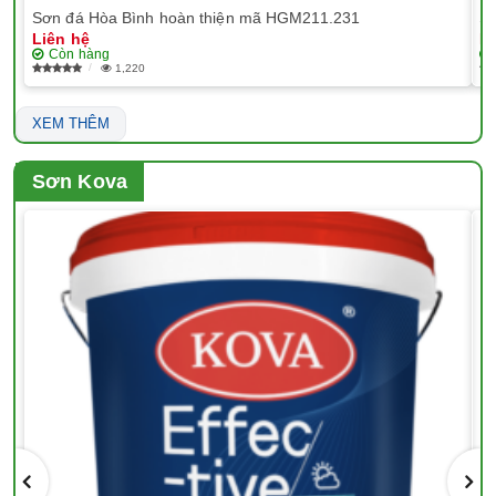
Sơn đá Hòa Bình hoàn thiện mã HGM211.231
Sơ
Liên hệ
Li
Còn hàng
1,220
XEM THÊM
Sơn Kova