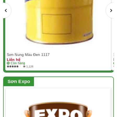
Sơn Nung Màu Đen 1117
S
Liên hệ
L
Còn hàng
1,126
Sơn Expo