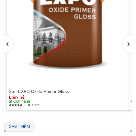
Sơn EXPO Oxide Primer Gloss
Sơ
Liên hệ
Li
Còn hàng
1,377
XEM THÊM