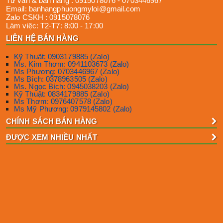
Tư vấn & bán hàng :
0915078076
-
0703446967
Email:
banhangphuongmyloi@gmail.com
Zalo CSKH :
0915078076
Làm việc:
T2-T7: 8:00 - 17:00
LIÊN HỆ BÁN HÀNG
Kỹ Thuật: 0903179885 (Zalo)
Ms. Kim Thơm: 0941103673 (Zalo)
Ms Phương: 0703446967 (Zalo)
Ms Bích: 0378963505 (Zalo)
Ms. Ngọc Bích: 0945038203 (Zalo)
Kỹ Thuật: 0834179885 (Zalo)
Ms Thơm: 0976407578 (Zalo)
Ms Mỹ Phương: 0979145802 (Zalo)
CHÍNH SÁCH BÁN HÀNG
ĐƯỢC XEM NHIỀU NHẤT