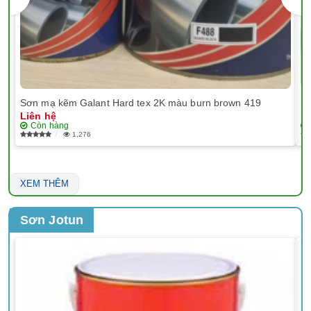
Sơn mạ kẽm Galant Hard tex 2K màu burn brown 419
Sơ
Liên hệ
Li
Còn hàng
1,276
XEM THÊM
Sơn Jotun