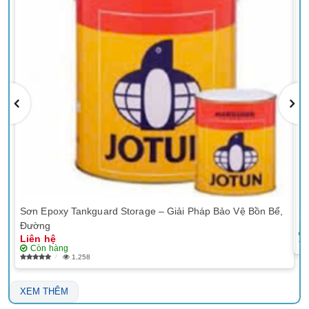
Sơn Epoxy Tankguard Storage – Giải Pháp Bảo Vệ Bồn Bể,
Sơ
Li
Đường
Liên hệ
Còn hàng
1,258
XEM THÊM