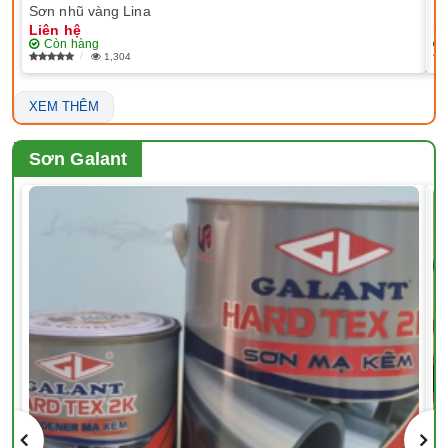
Sơn nhũ vàng Lina
EP
Liên hệ
Li
Còn hàng
1,304
XEM THÊM
Sơn Galant