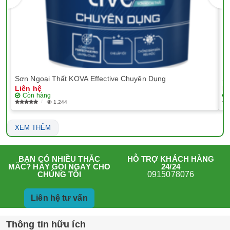
Sơn Ngoại Thất KOVA Effective Chuyên Dụng
Sơ
Liên hệ
Li
Còn hàng
1,244
XEM THÊM
HỖ TRỢ KHÁCH HÀNG
BẠN CÓ NHIỀU THẮC
24/24
MẮC? HÃY GỌI NGAY CHO
0915078076
CHÚNG TÔI
Liên hệ tư vấn
Thông tin hữu ích