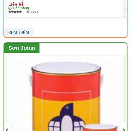
Liên hệ
Li
Còn hàng
1,275
XEM THÊM
Sơn Jotun