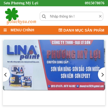
Sơn Phương Mỹ Lợi
0915078076
×
MENU CHÍNH
DANH MỤC SẢN PHẨM