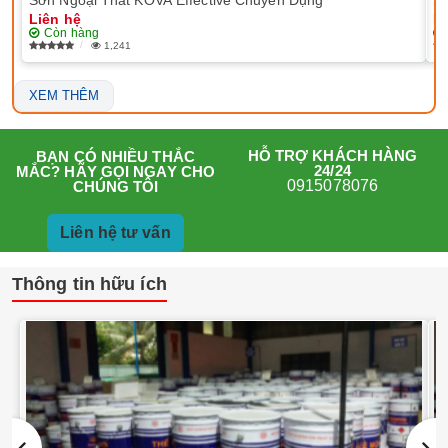
Liên hệ
Li
Còn hàng
1,241
XEM THÊM
HỖ TRỢ KHÁCH HÀNG
BẠN CÓ NHIỀU THẮC
24/24
MẮC? HÃY GỌI NGAY CHO
0915078076
CHÚNG TÔI
Liên hệ tư vấn
Thông tin hữu ích