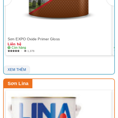
Sơn EXPO Oxide Primer Gloss
Sơ
Liên hệ
Li
Còn hàng
1,376
XEM THÊM
Sơn Lina