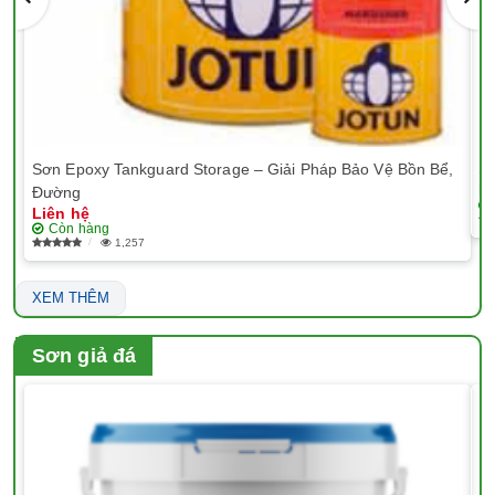
Sơn Epoxy Tankguard Storage – Giải Pháp Bảo Vệ Bồn Bể,
Sơ
Li
Đường
Liên hệ
Còn hàng
1,257
XEM THÊM
Sơn giả đá