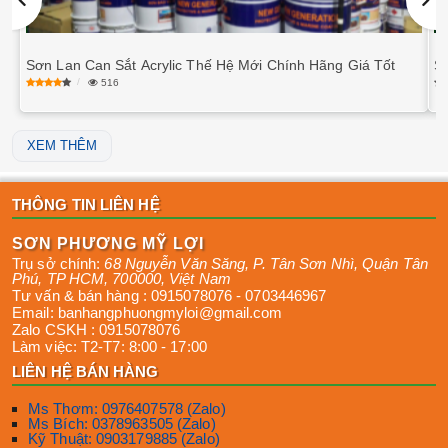
Sơn Lan Can Sắt Acrylic Thế Hệ Mới Chính Hãng Giá Tốt
S
516
XEM THÊM
THÔNG TIN LIÊN HỆ
SƠN PHƯƠNG MỸ LỢI
Trụ sở chính:
68 Nguyễn Văn Săng, P. Tân Sơn Nhì
,
Quận Tân
Phú
,
TP HCM
,
700000
,
Việt Nam
Tư vấn & bán hàng :
0915078076
-
0703446967
Email:
banhangphuongmyloi@gmail.com
Zalo CSKH :
0915078076
Làm việc:
T2-T7: 8:00 - 17:00
LIÊN HỆ BÁN HÀNG
Ms Thơm: 0976407578 (Zalo)
Ms Bích: 0378963505 (Zalo)
Kỹ Thuật: 0903179885 (Zalo)