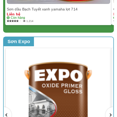
Sơn dầu Bạch Tuyết xanh yamaha lợt 714
Ch
Liên hệ
L
Còn hàng
1,214
Sơn Expo