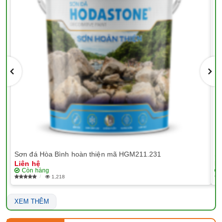
Sơn đá Hòa Bình hoàn thiện mã HGM211.231
Sơ
Liên hệ
Li
Còn hàng
1,218
XEM THÊM