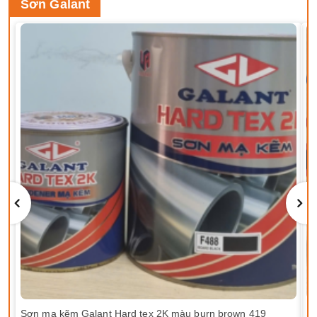
Sơn Galant
Sơn mạ kẽm Galant Hard tex 2K màu burn brown 419
Sơ