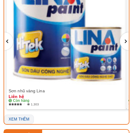
Sơn nhũ vàng Lina
EP
Liên hệ
Li
Còn hàng
1,303
XEM THÊM