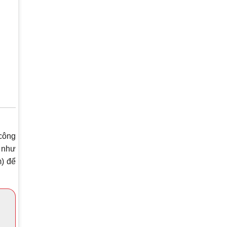
 công
n như
)
để