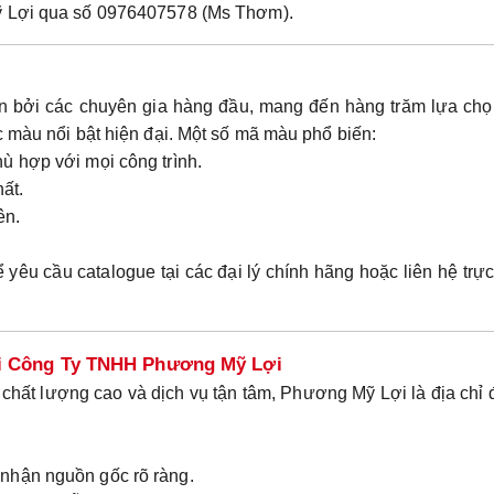
ỹ Lợi qua số
0976407578 (Ms Thơm)
.
ển bởi các chuyên gia hàng đầu, mang đến hàng trăm lựa chọ
c màu nổi bật hiện đại. Một số mã màu phổ biến:
ù hợp với mọi công trình.
hất.
ên.
êu cầu catalogue tại các đại lý chính hãng hoặc liên hệ trực
ại Công Ty TNHH Phương Mỹ Lợi
chất lượng cao và dịch vụ tận tâm, Phương Mỹ Lợi là địa chỉ
 nhận nguồn gốc rõ ràng.