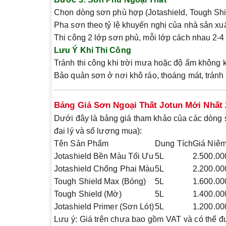
Chọn dòng sơn phù hợp (Jotashield, Tough Sh
Pha sơn theo tỷ lệ khuyến nghị của nhà sản x
Thi công 2 lớp sơn phủ, mỗi lớp cách nhau 2-4
Lưu Ý Khi Thi Công
Tránh thi công khi trời mưa hoặc độ ẩm không 
Bảo quản sơn ở nơi khô ráo, thoáng mát, tránh 
Bảng Giá Sơn Ngoại Thất Jotun Mới Nhất 
Dưới đây là bảng giá tham khảo của các dòng sơ
đại lý và số lượng mua):
Tên Sản Phẩm
Dung Tích
Giá Niêm
Jotashield Bền Màu Tối Ưu
5L
2.500.00
Jotashield Chống Phai Màu
5L
2.200.00
Tough Shield Max (Bóng)
5L
1.600.00
Tough Shield (Mờ)
5L
1.400.00
Jotashield Primer (Sơn Lót)
5L
1.200.00
Lưu ý
: Giá trên chưa bao gồm VAT và có thể đ