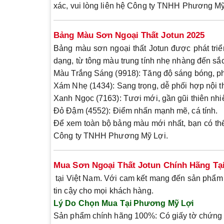
xác, vui lòng liên hệ Công ty TNHH Phương M
Bảng Màu Sơn Ngoại Thất Jotun 2025
Bảng màu sơn ngoại thất Jotun được phát tri
dạng, từ tông màu trung tính nhẹ nhàng đến sắ
Màu Trắng Sáng (9918)
: Tăng độ sáng bóng, ph
Xám Nhẹ (1434)
: Sang trọng, dễ phối hợp nội t
Xanh Ngọc (7163)
: Tươi mới, gần gũi thiên nhi
Đỏ Đậm (4552)
: Điểm nhấn mạnh mẽ, cá tính.
Để xem toàn bộ bảng màu mới nhất, bạn có thể y
Công ty TNHH Phương Mỹ Lợi.
Mua Sơn Ngoại Thất Jotun Chính Hãng T
tại Việt Nam. Với cam kết mang đến sản phẩm 
tin cậy cho mọi khách hàng.
Lý Do Chọn Mua Tại Phương Mỹ Lợi
Sản phẩm chính hãng 100%
: Có giấy tờ chứng