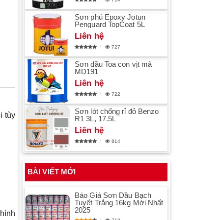
Sơn phủ Epoxy Jotun
Penguard TopCoat 5L
Liên hệ
727
Sơn dầu Toa con vịt mã
MD191
Liên hệ
722
Sơn lót chống rỉ đỏ Benzo
i tùy
R1 3L, 17.5L
Liên hệ
814
BÀI VIẾT MỚI
Báo Giá Sơn Dầu Bạch
Tuyết Trắng 16kg Mới Nhất
2025
chính