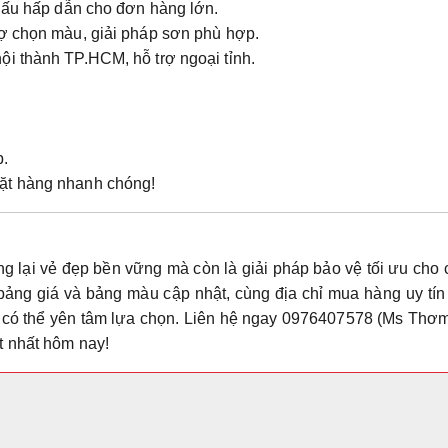
khấu hấp dẫn cho đơn hàng lớn.
rợ chọn màu, giải pháp sơn phù hợp.
ội thành TP.HCM, hỗ trợ ngoại tỉnh.
p.
ặt hàng nhanh chóng!
g lại vẻ đẹp bền vững mà còn là giải pháp bảo vệ tối ưu cho
 bảng giá và bảng màu cập nhật, cùng địa chỉ mua hàng uy tí
ó thể yên tâm lựa chọn. Liên hệ ngay
0976407578 (Ms Thơm
t nhất hôm nay!