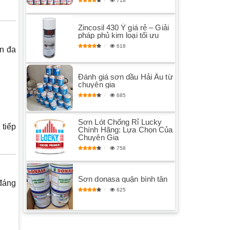
718
Zincosil 430 Ý giá rẻ – Giải
pháp phủ kim loại tối ưu
618
n đa
Đánh giá sơn dầu Hải Âu từ
chuyên gia
685
Sơn Lót Chống Rỉ Lucky
 tiếp
Chính Hãng: Lựa Chọn Của
Chuyên Gia
758
Sơn donasa quận bình tân
 đáng
625