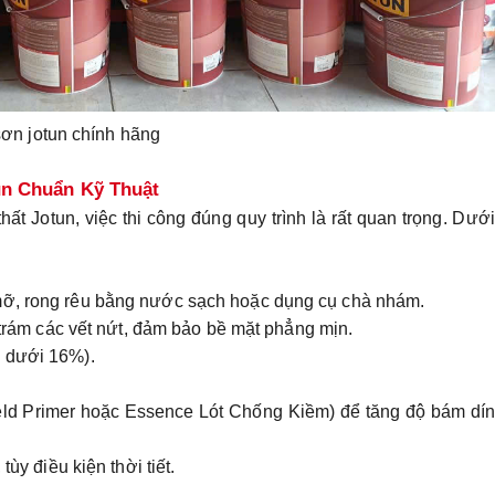
sơn jotun chính hãng
un Chuẩn Kỹ Thuật
hất Jotun, việc thi công đúng quy trình là rất quan trọng. Dướ
mỡ, rong rêu bằng nước sạch hoặc dụng cụ chà nhám.
ể trám các vết nứt, đảm bảo bề mặt phẳng mịn.
m dưới 16%).
ield Primer hoặc Essence Lót Chống Kiềm) để tăng độ bám dí
tùy điều kiện thời tiết.