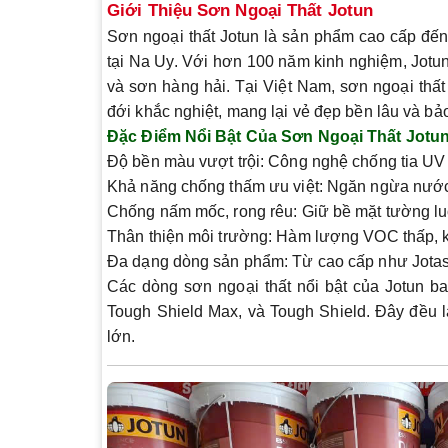
Giới Thiệu Sơn Ngoại Thất Jotun
Sơn ngoại thất Jotun là sản phẩm cao cấp đến
tại Na Uy. Với hơn 100 năm kinh nghiệm, Jotun 
và sơn hàng hải. Tại Việt Nam, sơn ngoại thấ
đới khắc nghiệt, mang lại vẻ đẹp bền lâu và bảo
Đặc Điểm Nổi Bật Của Sơn Ngoại Thất Jotu
Độ bền màu vượt trội
: Công nghệ chống tia UV 
Khả năng chống thấm ưu việt
: Ngăn ngừa nước
Chống nấm mốc, rong rêu
: Giữ bề mặt tường l
Thân thiện môi trường
: Hàm lượng VOC thấp, k
Đa dạng dòng sản phẩm
: Từ cao cấp như Jota
Các dòng sơn ngoại thất nổi bật của Jotun 
Tough Shield Max
, và
Tough Shield
. Đây đều 
lớn.