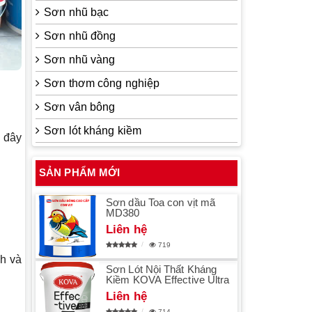
Sơn nhũ bạc
Sơn nhũ đồng
Sơn nhũ vàng
Sơn thơm công nghiệp
Sơn vân bông
Sơn lót kháng kiềm
i đây
SẢN PHẨM MỚI
Sơn dầu Toa con vịt mã
MD380
Liên hệ
719
nh và
Sơn Lót Nội Thất Kháng
Kiềm KOVA Effective Ultra
Liên hệ
714