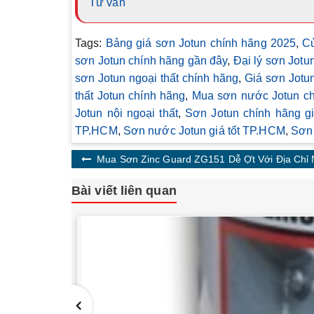
Tư vấn
Tags:
Bảng giá sơn Jotun chính hãng 2025
,
Cử
sơn Jotun chính hãng gần đây
,
Đại lý sơn Jotu
sơn Jotun ngoại thất chính hãng
,
Giá sơn Jotun
thất Jotun chính hãng
,
Mua sơn nước Jotun ch
Jotun nội ngoại thất
,
Sơn Jotun chính hãng gi
TP.HCM
,
Sơn nước Jotun giá tốt TP.HCM
,
Sơn 
Mua Sơn Zinc Guard ZG151 Dễ Ợt Với Địa Chỉ 
Bài viết liên quan