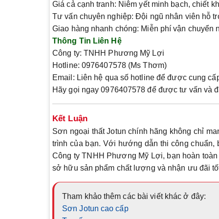
Giá cả cạnh tranh
: Niêm yết minh bạch, chiết 
Tư vấn chuyên nghiệp
: Đội ngũ nhân viên hỗ t
Giao hàng nhanh chóng
: Miễn phí vận chuyển n
Thông Tin Liên Hệ
Công ty
: TNHH Phương Mỹ Lợi
Hotline
: 0976407578 (Ms Thơm)
Email
: Liên hệ qua số hotline để được cung cấ
Hãy gọi ngay
0976407578
để được tư vấn và đ
Kết Luận
Sơn ngoại thất Jotun chính hãng không chỉ man
trình của bạn. Với hướng dẫn thi công chuẩn,
Công ty TNHH Phương Mỹ Lợi, bạn hoàn toàn c
sở hữu sản phẩm chất lượng và nhận ưu đãi tố
Tham khảo thêm các bài viết khác ở đây:
Sơn Jotun cao cấp