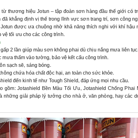
 từ thương hiệu Jotun – tập đoàn sơn hàng đầu thế giới có t
đã khẳng định vị thế trong lĩnh vực sơn trang trí, sơn công n
t Jotun được ưa chuộng nhờ khả năng thích nghi với khí hậu 
 vệ tối ưu cho các công trình.
n
gấp 2 lần giúp màu sơn không phai dù chịu nắng mưa liên tục
 mưa thấm vào tường, bảo vệ kết cấu công trình.
uôn sạch sẽ, sáng bóng.
hông chứa hóa chất độc hại, an toàn cho sức khỏe.
shield đến kinh tế như Tough Shield, đáp ứng mọi nhu cầu.
bao gồm:
Jotashield Bền Màu Tối Ưu
,
Jotashield Chống Phai
là những giải pháp lý tưởng cho nhà ở, văn phòng, hay các 