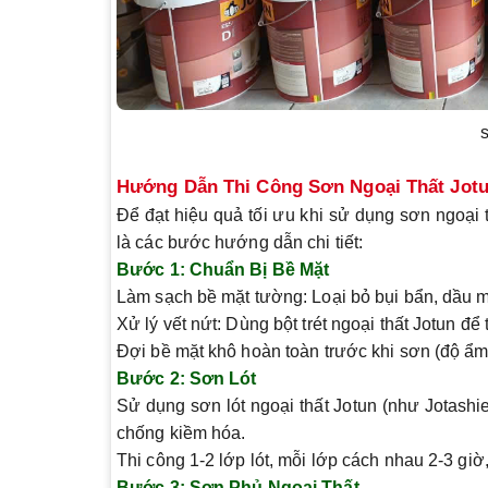
Hướng Dẫn Thi Công Sơn Ngoại Thất Jot
Để đạt hiệu quả tối ưu khi sử dụng sơn ngoại t
là các bước hướng dẫn chi tiết:
Bước 1: Chuẩn Bị Bề Mặt
Làm sạch bề mặt tường: Loại bỏ bụi bẩn, dầu 
Xử lý vết nứt: Dùng bột trét ngoại thất Jotun đ
Đợi bề mặt khô hoàn toàn trước khi sơn (độ ẩ
Bước 2: Sơn Lót
Sử dụng sơn lót ngoại thất Jotun (như Jotash
chống kiềm hóa.
Thi công 1-2 lớp lót, mỗi lớp cách nhau 2-3 giờ, 
Bước 3: Sơn Phủ Ngoại Thất