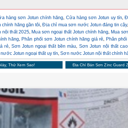
a hàng sơn Jotun chính hãng
,
Cửa hàng sơn Jotun uy tín
,
Đ
n chính hãng gần tôi
,
Địa chỉ mua sơn nước Jotun đáng tin cậy
 nội thất 2025
,
Mua sơn ngoại thất Jotun chính hãng
,
Mua sơn
ính hãng
,
Phân phối sơn Jotun chính hãng giá rẻ
,
Phân phối
á rẻ
,
Sơn Jotun ngoại thất bền màu
,
Sơn Jotun nội thất cao
nước Jotun ngoại thất uy tín
,
Sơn nước Jotun nội thất chính h
Này, Thử Xem Sao!
Địa Chỉ Bán Sơn Zinc Guard