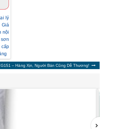
ại lý
,
Giá
 nội
 sơn
 cấp
ãng
 ZG151 – Hàng Xịn, Người Bán Cũng Dễ Thương!