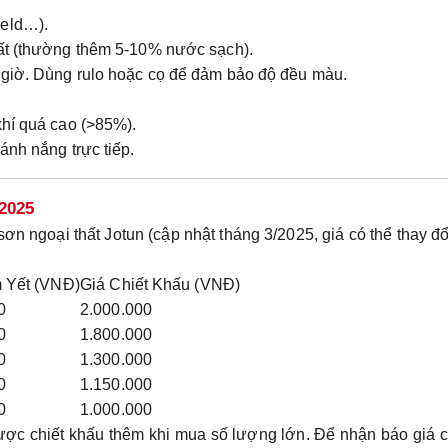
ield…).
uất (thường thêm 5-10% nước sạch).
 giờ. Dùng rulo hoặc cọ để đảm bảo độ đều màu.
khí quá cao (>85%).
ánh nắng trực tiếp.
2025
n ngoại thất Jotun (cập nhật tháng 3/2025, giá có thể thay đổ
 Yết (VNĐ)
Giá Chiết Khấu (VNĐ)
0
2.000.000
0
1.800.000
0
1.300.000
0
1.150.000
0
1.000.000
ược chiết khấu thêm khi mua số lượng lớn. Để nhận báo giá 