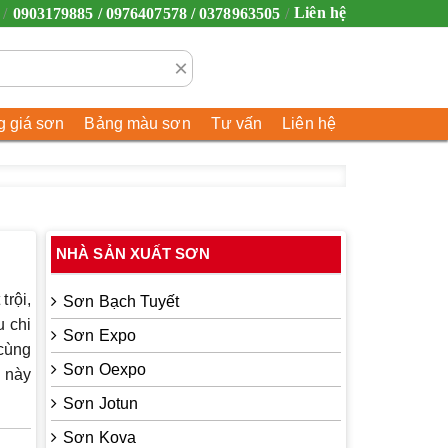
Liên hệ
0903179885 / 0976407578 / 0378963505
×
 giá sơn
Bảng màu sơn
Tư vấn
Liên hệ
NHÀ SẢN XUẤT SƠN
trội,
Sơn Bạch Tuyết
u chi
Sơn Expo
 cùng
Sơn Oexpo
 này
Sơn Jotun
Sơn Kova