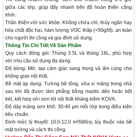
giữa các lớp, giúp đẩy nhanh tiến độ hoàn thiện công
trình.
Thân thiện với sức khỏe
: Không chứa chì, thủy ngân hay
hóa chất độc hại, hàm lượng VOC thấp (<50g/lít), an toàn
cho người thi công và gia đình sử dụng.
Thông Tin Chi Tiết Về Sản Phẩm
Quy cách đóng gói
: Thùng 3.5L và thùng 16L, phù hợp
với nhu cầu sử dụng đa dạng.
Độ bóng
: Mờ, tạo cảm giác sang trọng và ấm cúng cho
không gian nội thất.
Bề mặt áp dụng
: Tường bê tông, vữa xi măng trong nhà
sau khi đã được làm phẳng bằng mastic dẻo hoặc bột
trét, kết hợp với sơn lót nội thất kháng kiềm KOVA.
Độ dày màng sơn khô
: 30-40 µm mỗi lớp trong điều kiện
tiêu chuẩn.
Định mức lý thuyết
: 10.0-12.0 m²/lít/lớp, tùy thuộc vào bề
mặt tường và cách thi công.