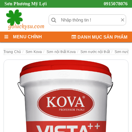
Sơn Phương Mỹ Lợi
0915078076
×
MENU CHÍNH
DANH MỤC SẢN PHẨM
Trang Chủ
Sơn Kova
Sơn nội thất Kova
Sơn nước nội thất
Sơn nước 