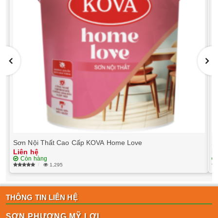
Sơn Nội Thất Cao Cấp KOVA Home Love
S
Liên hệ
L
Còn hàng
1,295
THÔNG TIN LIÊN HỆ
SƠN PHƯƠNG MỸ LỢI