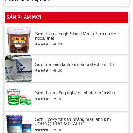
SẢN PHẨM MỚI
Sơn Jotun Tough Shield Max ( Sơn nước
ngoại thất)
233
Sơn mạ kẽm lạnh zinc spraytech lon 4 lít
199
Sơn thơm công nghiệp Lobster màu 610
198
Sơn Epoxy tự san phẳng màu ánh kim
JONA@ EPO METALLIC
188