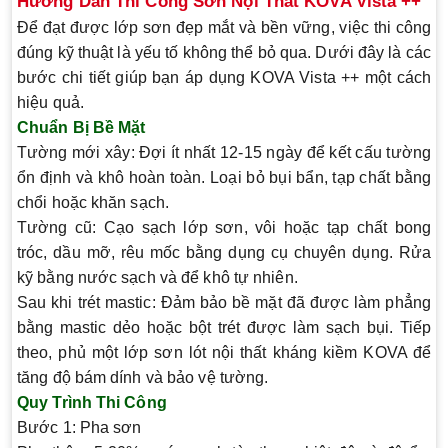
Hướng Dẫn Thi Công Sơn Nội Thất KOVA Vista ++
Để đạt được lớp sơn đẹp mắt và bền vững, việc thi công
đúng kỹ thuật là yếu tố không thể bỏ qua. Dưới đây là các
bước chi tiết giúp bạn áp dụng KOVA Vista ++ một cách
hiệu quả.
Chuẩn Bị Bề Mặt
Tường mới xây
: Đợi ít nhất 12-15 ngày để kết cấu tường
ổn định và khô hoàn toàn. Loại bỏ bụi bẩn, tạp chất bằng
chổi hoặc khăn sạch.
Tường cũ
: Cạo sạch lớp sơn, vôi hoặc tạp chất bong
tróc, dầu mỡ, rêu mốc bằng dụng cụ chuyên dụng. Rửa
kỹ bằng nước sạch và để khô tự nhiên.
Sau khi trét mastic
: Đảm bảo bề mặt đã được làm phẳng
bằng mastic dẻo hoặc bột trét được làm sạch bụi. Tiếp
theo, phủ một lớp sơn lót nội thất kháng kiềm KOVA để
tăng độ bám dính và bảo vệ tường.
Quy Trình Thi Công
Bước 1: Pha sơn