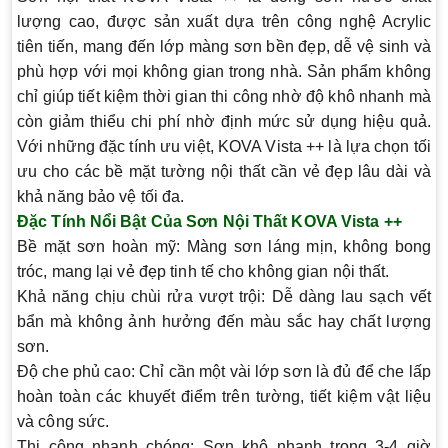
lượng cao, được sản xuất dựa trên công nghệ Acrylic
tiên tiến, mang đến lớp màng sơn bền đẹp, dễ vệ sinh và
phù hợp với mọi không gian trong nhà. Sản phẩm không
chỉ giúp tiết kiệm thời gian thi công nhờ độ khô nhanh mà
còn giảm thiểu chi phí nhờ định mức sử dụng hiệu quả.
Với những đặc tính ưu việt, KOVA Vista ++ là lựa chọn tối
ưu cho các bề mặt tường nội thất cần vẻ đẹp lâu dài và
khả năng bảo vệ tối đa.
Đặc Tính Nổi Bật Của Sơn Nội Thất KOVA Vista ++
Bề mặt sơn hoàn mỹ
: Màng sơn láng mịn, không bong
tróc, mang lại vẻ đẹp tinh tế cho không gian nội thất.
Khả năng chịu chùi rửa vượt trội
: Dễ dàng lau sạch vết
bẩn mà không ảnh hưởng đến màu sắc hay chất lượng
sơn.
Độ che phủ cao
: Chỉ cần một vài lớp sơn là đủ để che lấp
hoàn toàn các khuyết điểm trên tường, tiết kiệm vật liệu
và công sức.
Thi công nhanh chóng
: Sơn khô nhanh trong 3-4 giờ