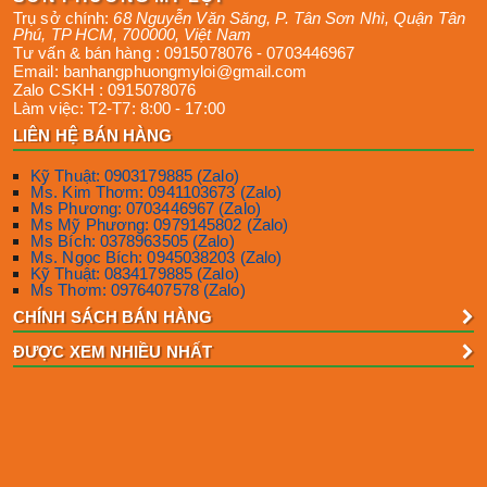
Trụ sở chính:
68 Nguyễn Văn Săng, P. Tân Sơn Nhì
,
Quận Tân
Phú
,
TP HCM
,
700000
,
Việt Nam
Tư vấn & bán hàng :
0915078076
-
0703446967
Email:
banhangphuongmyloi@gmail.com
Zalo CSKH :
0915078076
Làm việc:
T2-T7: 8:00 - 17:00
LIÊN HỆ BÁN HÀNG
Kỹ Thuật: 0903179885 (Zalo)
Ms. Kim Thơm: 0941103673 (Zalo)
Ms Phương: 0703446967 (Zalo)
Ms Mỹ Phương: 0979145802 (Zalo)
Ms Bích: 0378963505 (Zalo)
Ms. Ngọc Bích: 0945038203 (Zalo)
Kỹ Thuật: 0834179885 (Zalo)
Ms Thơm: 0976407578 (Zalo)
CHÍNH SÁCH BÁN HÀNG
ĐƯỢC XEM NHIỀU NHẤT