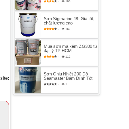
196
Sơn Sigmarine 48: Giá tốt,
chất lượng cao
162
Mua sơn mạ kẽm ZG300 từ
đại lý TP HCM
112
Sơn Chịu Nhiệt 200 Độ
Seamaster Bám Dính Tốt
ite:
1