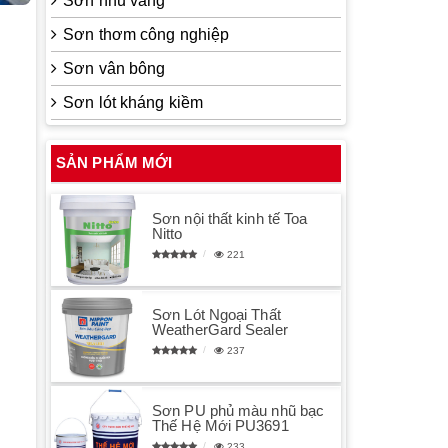
Sơn nhũ vàng
Sơn thơm công nghiệp
Sơn vân bông
Sơn lót kháng kiềm
SẢN PHẨM MỚI
Sơn nội thất kinh tế Toa
Nitto
221
Sơn Lót Ngoại Thất
WeatherGard Sealer
237
Sơn PU phủ màu nhũ bạc
Thế Hệ Mới PU3691
233