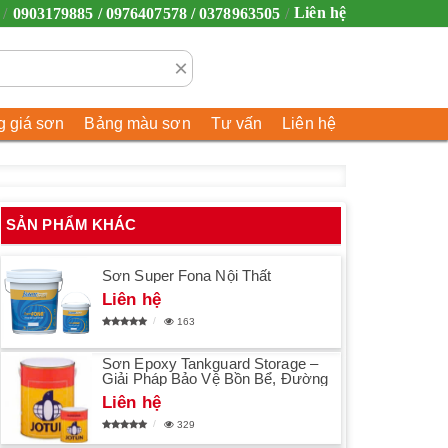
Liên hệ
0903179885 / 0976407578 / 0378963505
×
 giá sơn
Bảng màu sơn
Tư vấn
Liên hệ
SẢN PHẨM KHÁC
Sơn Super Fona Nội Thất
Liên hệ
163
Sơn Epoxy Tankguard Storage –
Giải Pháp Bảo Vệ Bồn Bể, Đường
Liên hệ
329