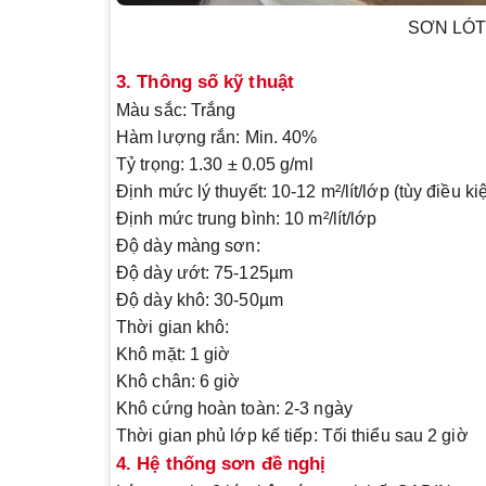
SƠN LÓT 
3. Thông số kỹ thuật
Màu sắc
: Trắng
Hàm lượng rắn
: Min. 40%
Tỷ trọng
: 1.30 ± 0.05 g/ml
Định mức lý thuyết
: 10-12 m²/lít/lớp (tùy điều k
Định mức trung bình
: 10 m²/lít/lớp
Độ dày màng sơn
:
Độ dày ướt: 75-125µm
Độ dày khô: 30-50µm
Thời gian khô
:
Khô mặt: 1 giờ
Khô chân: 6 giờ
Khô cứng hoàn toàn: 2-3 ngày
Thời gian phủ lớp kế tiếp
: Tối thiểu sau 2 giờ
4. Hệ thống sơn đề nghị