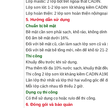
Lớp mastic
: 2 lớp bột trét ngoại thất CADIN.
Lớp sơn lót
: 1-2 lớp sơn lót kháng kiềm CADIN
Lớp hoàn thiện
: 2 lớp sơn hoàn thiện nội/ngoạ
5. Hướng dẫn sử dụng
Chuẩn bị bề mặt
Bề mặt cần sơn phải sạch, khô ráo, không dính
Độ ẩm bề mặt dưới 16%.
Đối với bề mặt cũ, cần làm sạch lớp sơn cũ và 
Đối với bề mặt bê tông mới, nên để khô từ 21-28
Thi công
Khuấy đều trước khi sử dụng.
Pha thêm tối đa 10% nước sạch, khuấy thật đề
Thi công 2 lớp sơn lót kháng kiềm CADIN A190
Lăn lớp thứ nhất và lớp thứ hai vuông góc để 
Mỗi lớp cách nhau tối thiểu 2 giờ.
Dụng cụ thi công
Có thể sử dụng cọ hoặc rulo để thi công.
6. Đóng gói và bảo quản