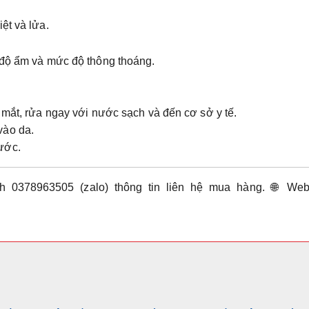
ệt và lửa.
 độ ẩm và mức độ thông thoáng.
 mắt, rửa ngay với nước sạch và đến cơ sở y tế.
vào da.
ước.
h 0378963505 (zalo) thông tin liên hệ mua hàng.
🌐
Webs