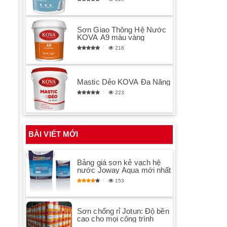
Sơn Giao Thông Hệ Nước
KOVA A9 màu vàng
218
Mastic Dẻo KOVA Đa Năng
223
BÀI VIẾT MỚI
Bảng giá sơn kẻ vạch hệ
nước Joway Aqua mới nhất
153
Sơn chống rỉ Jotun: Độ bền
cao cho mọi công trình