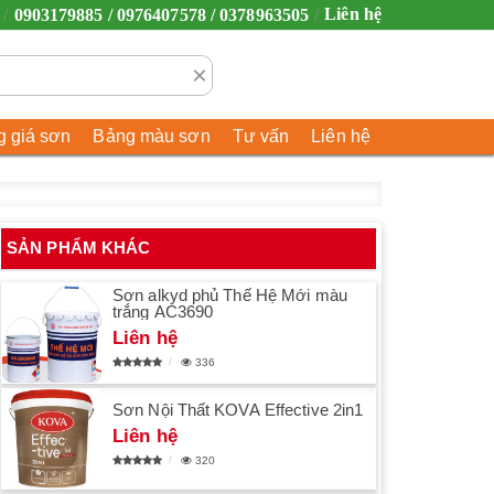
Liên hệ
0903179885 / 0976407578 / 0378963505
×
 giá sơn
Bảng màu sơn
Tư vấn
Liên hệ
SẢN PHẨM KHÁC
Sơn alkyd phủ Thế Hệ Mới màu
trắng AC3690
Liên hệ
336
Sơn Nội Thất KOVA Effective 2in1
Liên hệ
320