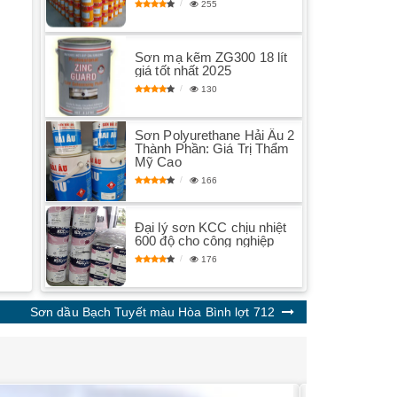
255
Sơn mạ kẽm ZG300 18 lít
giá tốt nhất 2025
130
Sơn Polyurethane Hải Âu 2
Thành Phần: Giá Trị Thẩm
Mỹ Cao
166
Đại lý sơn KCC chịu nhiệt
600 độ cho công nghiệp
176
Sơn dầu Bạch Tuyết màu Hòa Bình lợt 712