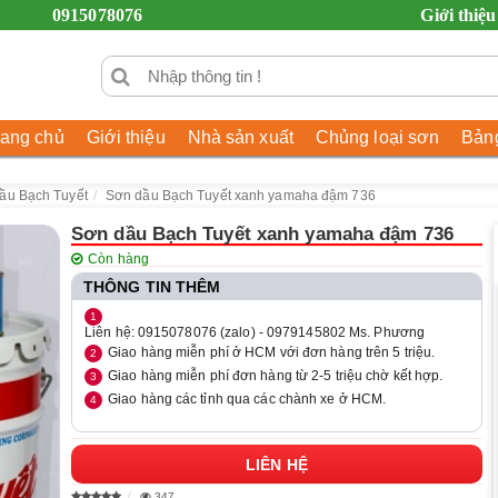
0915078076
Giới thiệu
rang chủ
Giới thiệu
Nhà sản xuất
Chủng loại sơn
Bảng
ầu Bạch Tuyết
Sơn dầu Bạch Tuyết xanh yamaha đậm 736
Sơn dầu Bạch Tuyết xanh yamaha đậm 736
Còn hàng
THÔNG TIN THÊM
Liên hệ: 0915078076 (zalo) - 0979145802 Ms. Phương
Giao hàng miễn phí ở HCM với đơn hàng trên 5 triệu.
Giao hàng miễn phí đơn hàng từ 2-5 triệu chờ kết hợp.
Giao hàng các tỉnh qua các chành xe ở HCM.
LIÊN HỆ
347