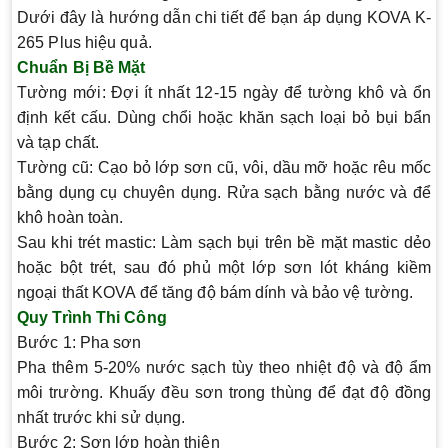
Dưới đây là hướng dẫn chi tiết để bạn áp dụng KOVA K-
265 Plus hiệu quả.
Chuẩn Bị Bề Mặt
Tường mới
: Đợi ít nhất 12-15 ngày để tường khô và ổn
định kết cấu. Dùng chổi hoặc khăn sạch loại bỏ bụi bẩn
và tạp chất.
Tường cũ
: Cạo bỏ lớp sơn cũ, vôi, dầu mỡ hoặc rêu mốc
bằng dụng cụ chuyên dụng. Rửa sạch bằng nước và để
khô hoàn toàn.
Sau khi trét mastic
: Làm sạch bụi trên bề mặt mastic dẻo
hoặc bột trét, sau đó phủ một lớp sơn lót kháng kiềm
ngoại thất KOVA để tăng độ bám dính và bảo vệ tường.
Quy Trình Thi Công
Bước 1: Pha sơn
Pha thêm 5-20% nước sạch tùy theo nhiệt độ và độ ẩm
môi trường. Khuấy đều sơn trong thùng để đạt độ đồng
nhất trước khi sử dụng.
Bước 2: Sơn lớp hoàn thiện