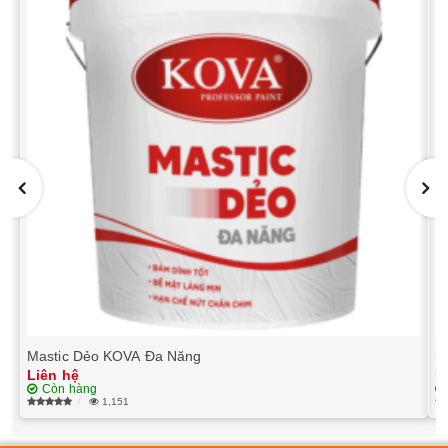
Mastic Dẻo KOVA Đa Năng
S
Liên hệ
L
Còn hàng
1,151