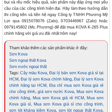
bụi và rêu mốc hiệu quả, sản phẩm này đáp ứng mọi yêu
cầu của các công trình hiện đại. Hãy làm theo hướng dẫn
thi công trên và liên hệ ngay Công ty TNHH Phương Mỹ
Lợi qua
0915078076 (Zalo)
,
0703446967 (Zalo)
hoặc
0979145802 (Ms. Phương)
để đặt mua KOVA K-265 Plus
chính hãng với giá ưu đãi nhất hôm nay!
Tham khảo thêm các sản phẩm khác ở đây:
Sơn Kova
Sơn ngoại thất Kova
Sơn nước ngoại thất
Tags:
Cây màu Kova
,
Đại lý bán sơn Kova giá sỉ tại
HCM
,
Đại lý sơn Kova chính hãng
,
Đại lý sơn Kova
chính hãng tại HCM
,
Địa chỉ mua sơn Kova giá rẻ
cho công trình
,
giá sơn nước Kova
,
Mua sơn Kova
chính hãng
,
Mua sơn Kova giá rẻ HCM
,
Mua sơn
Kova giá sỉ
,
Mua sơn Kova giá sỉ cho công trình
,
sơn lót kháng kiềm Kova
,
sơn lót ngoại thất Kova
,