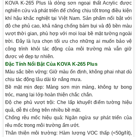
KOVA K-265 Plus là dòng sơn ngoại thất Acrylic được
nghiên cứu và phát triển để chống chịu tốt trong điều kiện
khí hậu khắc nghiệt tại Việt Nam. Sản phẩm nổi bật với
độ che phủ cao, khả năng chống bám bụi và độ bền màu
vượt thời gian, phù hợp với mọi loại bề mặt tường ngoài
trời. Đây là lựa chọn tối ưu cho những ai muốn bảo vệ
công trình khỏi tác động của môi trường mà vẫn giữ
được vẻ đẹp tự nhiên.
Đặc Tính Nổi Bật Của KOVA K-265 Plus
Màu sắc bền vững
: Giữ màu ổn định, không phai nhạt dù
chịu tác động lâu dài từ nắng mưa.
Bề mặt mịn đẹp
: Màng sơn mịn màng, không tự bong
tróc, mang lại lớp hoàn thiện chắc chắn.
Độ che phủ vượt trội
: Che lấp khuyết điểm tường hiệu
quả, dễ thi công trên nhiều bề mặt.
Chống rêu mốc hiệu quả
: Ngăn ngừa sự phát triển của
rêu mốc trong môi trường ẩm ướt.
Thân thiện môi trường
: Hàm lượng VOC thấp (<50g/lít),