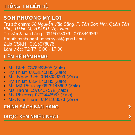
THÔNG TIN LIÊN HỆ
SƠN PHƯƠNG MỸ LỢI
Trụ sở chính:
68 Nguyễn Văn Săng, P. Tân Sơn Nhì
,
Quận Tân
Phú
,
TP HCM
,
700000
,
Việt Nam
Tư vấn & bán hàng :
0915078076
-
0703446967
Email:
banhangphuongmyloi@gmail.com
Zalo CSKH :
0915078076
Làm việc:
T2-T7: 8:00 - 17:00
LIÊN HỆ BÁN HÀNG
Ms Bích: 0378963505 (Zalo)
Kỹ Thuật: 0903179885 (Zalo)
Ms. Ngọc Bích: 0945038203 (Zalo)
Kỹ Thuật: 0834179885 (Zalo)
Ms Mỹ Phương: 0979145802 (Zalo)
Ms Thơm: 0976407578 (Zalo)
Ms Phương: 0703446967 (Zalo)
Ms. Kim Thơm: 0941103673 (Zalo)
CHÍNH SÁCH BÁN HÀNG
ĐƯỢC XEM NHIỀU NHẤT