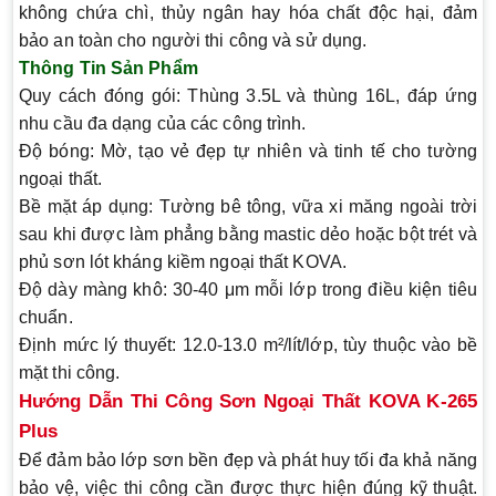
không chứa chì, thủy ngân hay hóa chất độc hại, đảm
bảo an toàn cho người thi công và sử dụng.
Thông Tin Sản Phẩm
Quy cách đóng gói
: Thùng 3.5L và thùng 16L, đáp ứng
nhu cầu đa dạng của các công trình.
Độ bóng
: Mờ, tạo vẻ đẹp tự nhiên và tinh tế cho tường
ngoại thất.
Bề mặt áp dụng
: Tường bê tông, vữa xi măng ngoài trời
sau khi được làm phẳng bằng mastic dẻo hoặc bột trét và
phủ sơn lót kháng kiềm ngoại thất KOVA.
Độ dày màng khô
: 30-40 μm mỗi lớp trong điều kiện tiêu
chuẩn.
Định mức lý thuyết
: 12.0-13.0 m²/lít/lớp, tùy thuộc vào bề
mặt thi công.
Hướng Dẫn Thi Công Sơn Ngoại Thất KOVA K-265
Plus
Để đảm bảo lớp sơn bền đẹp và phát huy tối đa khả năng
bảo vệ, việc thi công cần được thực hiện đúng kỹ thuật.