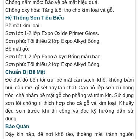
Chống nấm mốc:
Bảo vệ bề mặt hiệu quả.
Chống oxy hóa:
Tăng tuổi thọ cho kim loại và gỗ.
Hệ Thống Sơn Tiêu Biểu
Bề mặt kim loại:
Sơn lót: 1-2 lớp Expo Oxide Primer Gloss.
Sơn phủ: Tối thiểu 2 lớp Expo Alkyd Bóng.
Bề mặt gỗ:
Sơn lót: 1-2 lớp Expo Alkyd Bóng màu bạc.
Sơn phủ: Tối thiểu 2 lớp Expo Alkyd Bóng.
Chuẩn Bị Bề Mặt
Để đạt độ bền tối ưu, bề mặt cần sạch, khô, không bám
bụi, dầu mỡ, gỉ sét hay tạp chất. Cạo bỏ lớp sơn cũ bong
tróc, chà nhám bề mặt gỗ cho phẳng và trám kín. Sử dụng
sơn lót chống rỉ thích hợp cho cả gỗ và kim loại. Khuấy
đều sơn trước khi thi công và đọc kỹ hướng dẫn sử
dụng.
Bảo Quản
Đậy kín nắp, để nơi khô ráo, thoáng mát, tránh nguồn