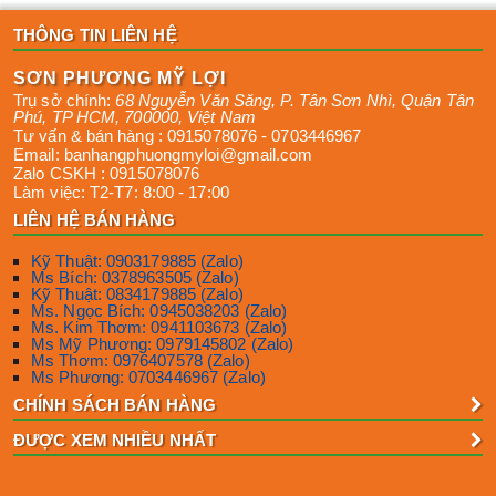
THÔNG TIN LIÊN HỆ
SƠN PHƯƠNG MỸ LỢI
Trụ sở chính:
68 Nguyễn Văn Săng, P. Tân Sơn Nhì
,
Quận Tân
Phú
,
TP HCM
,
700000
,
Việt Nam
Tư vấn & bán hàng :
0915078076
-
0703446967
Email:
banhangphuongmyloi@gmail.com
Zalo CSKH :
0915078076
Làm việc:
T2-T7: 8:00 - 17:00
LIÊN HỆ BÁN HÀNG
Kỹ Thuật: 0903179885 (Zalo)
Ms Bích: 0378963505 (Zalo)
Kỹ Thuật: 0834179885 (Zalo)
Ms. Ngọc Bích: 0945038203 (Zalo)
Ms. Kim Thơm: 0941103673 (Zalo)
Ms Mỹ Phương: 0979145802 (Zalo)
Ms Thơm: 0976407578 (Zalo)
Ms Phương: 0703446967 (Zalo)
CHÍNH SÁCH BÁN HÀNG
ĐƯỢC XEM NHIỀU NHẤT