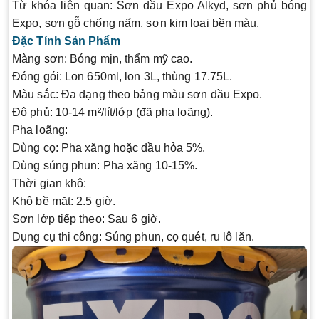
Từ khóa liên quan:
Sơn dầu Expo Alkyd, sơn phủ bóng
Expo, sơn gỗ chống nấm, sơn kim loại bền màu.
Đặc Tính Sản Phẩm
Màng sơn:
Bóng mịn, thẩm mỹ cao.
Đóng gói:
Lon 650ml, lon 3L, thùng 17.75L.
Màu sắc:
Đa dạng theo bảng màu sơn dầu Expo.
Độ phủ:
10-14 m²/lít/lớp (đã pha loãng).
Pha loãng:
Dùng cọ: Pha xăng hoặc dầu hỏa 5%.
Dùng súng phun: Pha xăng 10-15%.
Thời gian khô:
Khô bề mặt: 2.5 giờ.
Sơn lớp tiếp theo: Sau 6 giờ.
Dụng cụ thi công:
Súng phun, cọ quét, ru lô lăn.