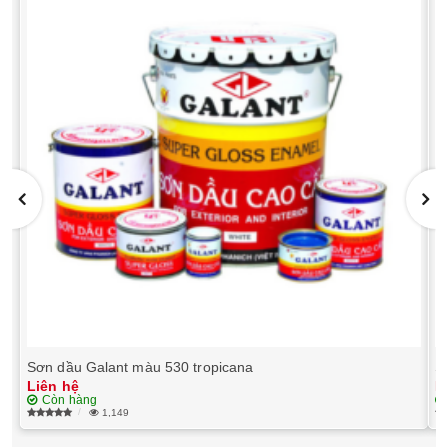
Sơn dầu Galant màu 530 tropicana
S
Liên hệ
L
Còn hàng
1,149