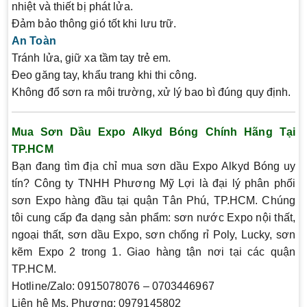
nhiệt và thiết bị phát lửa.
Đảm bảo thông gió tốt khi lưu trữ.
An Toàn
Tránh lửa, giữ xa tầm tay trẻ em.
Đeo găng tay, khẩu trang khi thi công.
Không đổ sơn ra môi trường, xử lý bao bì đúng quy định.
Mua Sơn Dầu Expo Alkyd Bóng Chính Hãng Tại
TP.HCM
Bạn đang tìm địa chỉ mua
sơn dầu Expo Alkyd Bóng
uy
tín?
Công ty TNHH Phương Mỹ Lợi
là đại lý phân phối
sơn Expo hàng đầu tại quận Tân Phú, TP.HCM. Chúng
tôi cung cấp đa dạng sản phẩm: sơn nước Expo nội thất,
ngoại thất, sơn dầu Expo, sơn chống rỉ Poly, Lucky, sơn
kẽm Expo 2 trong 1. Giao hàng tận nơi tại các quận
TP.HCM.
Hotline/Zalo:
0915078076 – 0703446967
Liên hệ Ms. Phương:
0979145802