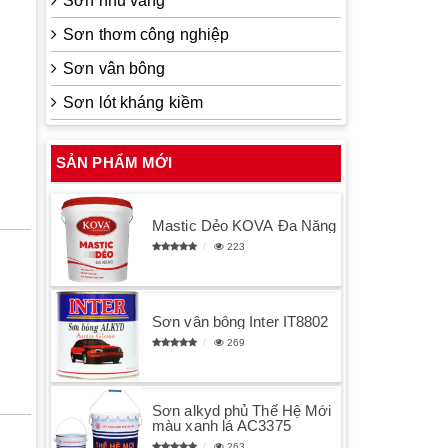
Sơn nhũ vàng
Sơn thơm công nghiệp
Sơn vân bông
Sơn lót kháng kiềm
SẢN PHẨM MỚI
Mastic Dẻo KOVA Đa Năng
223
Sơn vân bông Inter IT8802
269
Sơn alkyd phủ Thế Hệ Mới
màu xanh lá AC3375
263