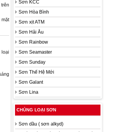
Sơn KCC
 trên
Sơn Hòa Bình
ề mặt
Sơn xịt ATM
Sơn Hải Âu
Sơn Rainbow
 loại
Sơn Seamaster
Sơn Sunday
Sơn Thế Hệ Mới
 sáng
Sơn Galant
Sơn Lina
CHỦNG LOẠI SƠN
Sơn dầu ( sơn alkyd)