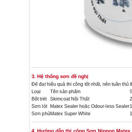
3. Hệ thống sơn đề nghị
Để đạt hiệu quả thi công tốt nhất, nên tuân thủ
Loại
Tên sản phẩm
Bột trét
Skimcoat Nội Thất
2
Sơn lót
Matex Sealer hoặc Odour-less Sealer
1
Sơn phủ
Matex Super White
1
4. Hướng dẫn thi công Sơn Nippon Matex