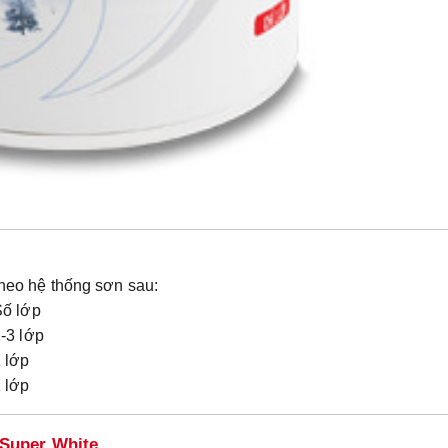
 theo hệ thống sơn sau:
Số lớp
-3 lớp
 lớp
 lớp
 Super White