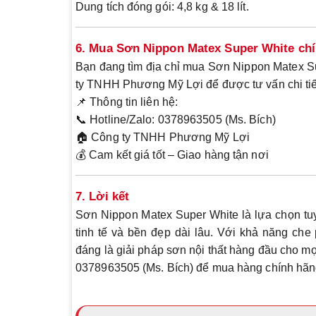
Dung tích đóng gói
: 4,8 kg & 18 lít.
6. Mua Sơn Nippon Matex Super White ch
Bạn đang tìm địa chỉ mua
Sơn Nippon Matex S
ty TNHH Phương Mỹ Lợi
để được tư vấn chi ti
📌
Thông tin liên hệ:
📞
Hotline/Zalo:
0378963505 (Ms. Bích)
🏠
Công ty TNHH Phương Mỹ Lợi
💰
Cam kết giá tốt – Giao hàng tận nơi
7. Lời kết
Sơn Nippon Matex Super White là lựa chọn tu
tinh tế và bền đẹp dài lâu
. Với khả năng
che 
đáng là
giải pháp sơn nội thất hàng đầu
cho mọi
0378963505 (Ms. Bích)
để mua hàng chính hãng