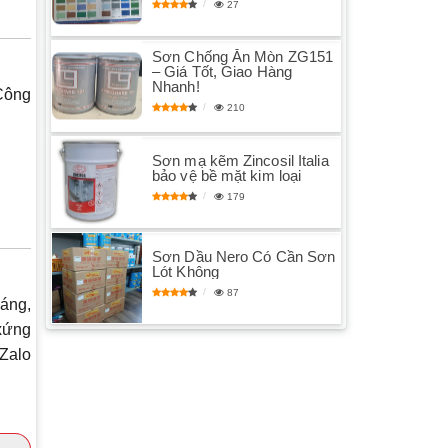
27
Sơn Chống Ăn Mòn ZG151
– Giá Tốt, Giao Hàng
Nhanh!
Công
210
Sơn mạ kẽm Zincosil Italia
bảo vệ bề mặt kim loại
179
Sơn Dầu Nero Có Cần Sơn
Lót Không
87
sáng,
xứng
Zalo