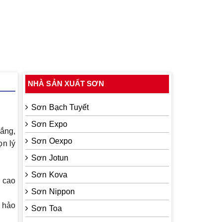
NHÀ SẢN XUẤT SƠN
Sơn Bạch Tuyết
Sơn Expo
rắng
,
Sơn Oexpo
ọn lý
Sơn Jotun
Sơn Kova
g cao
Sơn Nippon
n hảo
Sơn Toa