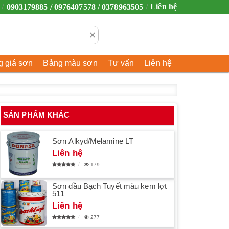
Liên hệ
0903179885 / 0976407578 / 0378963505
×
 giá sơn
Bảng màu sơn
Tư vấn
Liên hệ
SẢN PHẨM KHÁC
Sơn Alkyd/Melamine LT
Liên hệ
179
Sơn dầu Bạch Tuyết màu kem lợt
511
Liên hệ
277