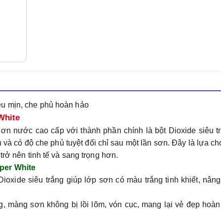
êu mịn, che phủ hoàn hảo
White
ơn nước cao cấp với thành phần chính là
bột Dioxide siêu t
n
và có độ che phủ tuyệt đối chỉ sau
một lần sơn
. Đây là lựa ch
trở nên tinh tế và sang trọng hơn.
per White
Dioxide siêu trắng giúp lớp sơn có màu trắng tinh khiết, nân
ng, màng sơn không bị lồi lõm, vón cục, mang lại vẻ đẹp hoà