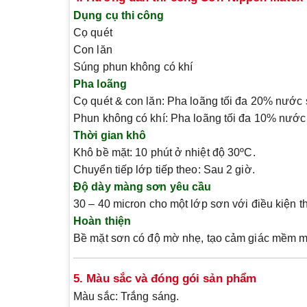
Dụng cụ thi công
Cọ quét
Con lăn
Súng phun không có khí
Pha loãng
Cọ quét & con lăn
: Pha loãng tối đa 20% nước 
Phun không có khí
: Pha loãng tối đa 10% nước
Thời gian khô
Khô bề mặt
: 10 phút ở nhiệt độ 30ºC.
Chuyển tiếp lớp tiếp theo
: Sau 2 giờ.
Độ dày màng sơn yêu cầu
30 – 40 micron
cho một lớp sơn với điều kiện t
Hoàn thiện
Bề mặt sơn có
độ mờ nhẹ
, tạo cảm giác mềm mạ
5. Màu sắc và đóng gói sản phẩm
Màu sắc
: Trắng sáng.