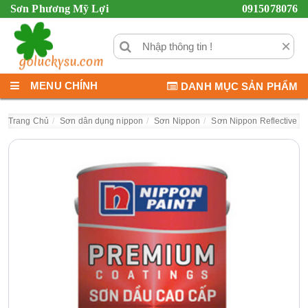
Sơn Phương Mỹ Lợi
0915078076
×
MENU CHÍNH
DANH MỤC SẢN PHẨM
Trang Chủ
Sơn dân dụng nippon
Sơn Nippon
Sơn Nippon Reflective R