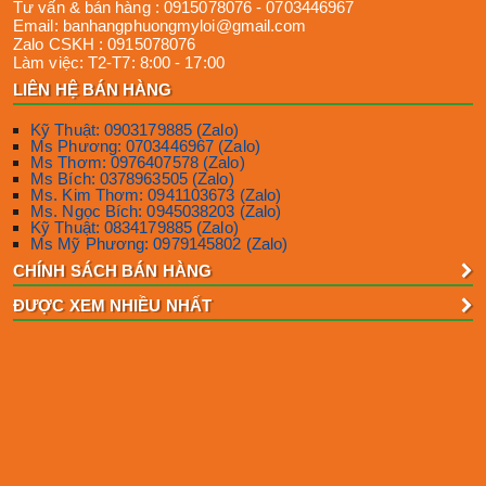
Tư vấn & bán hàng :
0915078076
-
0703446967
Email:
banhangphuongmyloi@gmail.com
Zalo CSKH :
0915078076
Làm việc:
T2-T7: 8:00 - 17:00
LIÊN HỆ BÁN HÀNG
Kỹ Thuật: 0903179885 (Zalo)
Ms Phương: 0703446967 (Zalo)
Ms Thơm: 0976407578 (Zalo)
Ms Bích: 0378963505 (Zalo)
Ms. Kim Thơm: 0941103673 (Zalo)
Ms. Ngọc Bích: 0945038203 (Zalo)
Kỹ Thuật: 0834179885 (Zalo)
Ms Mỹ Phương: 0979145802 (Zalo)
CHÍNH SÁCH BÁN HÀNG
ĐƯỢC XEM NHIỀU NHẤT