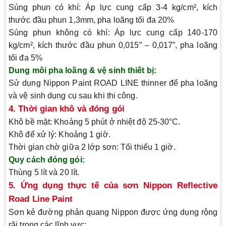
Súng phun có khí:
Áp lực cung cấp 3-4 kg/cm², kích
thước đầu phun 1,3mm, pha loãng tối đa 20%
Súng phun không có khí:
Áp lực cung cấp 140-170
kg/cm², kích thước đầu phun 0,015” – 0,017”, pha loãng
tối đa 5%
Dung môi pha loãng & vệ sinh thiết bị:
Sử dụng
Nippon Paint ROAD LINE thinner
để pha loãng
và vệ sinh dụng cụ sau khi thi công.
4. Thời gian khô và đóng gói
Khô bề mặt:
Khoảng 5 phút ở nhiệt độ 25-30°C.
Khô để xử lý:
Khoảng 1 giờ.
Thời gian chờ giữa 2 lớp sơn:
Tối thiểu 1 giờ.
Quy cách đóng gói:
Thùng 5 lít và 20 lít.
5. Ứng dụng thực tế của sơn Nippon Reflective
Road Line Paint
Sơn kẻ đường phản quang Nippon được ứng dụng rộng
rãi trong các lĩnh vực: