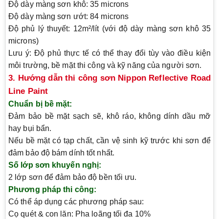
Độ dày màng sơn khô:
35 microns
Độ dày màng sơn ướt:
84 microns
Độ phủ lý thuyết:
12m²/lít (với độ dày màng sơn khô 35
microns)
Lưu ý: Độ phủ thực tế có thể thay đổi tùy vào điều kiện
môi trường, bề mặt thi công và kỹ năng của người sơn.
3. Hướng dẫn thi công sơn Nippon Reflective Road
Line Paint
Chuẩn bị bề mặt:
Đảm bảo bề mặt sạch sẽ, khô ráo, không dính dầu mỡ
hay bụi bẩn.
Nếu bề mặt có tạp chất, cần vệ sinh kỹ trước khi sơn để
đảm bảo độ bám dính tốt nhất.
Số lớp sơn khuyến nghị:
2 lớp sơn để đảm bảo độ bền tối ưu.
Phương pháp thi công:
Có thể áp dụng các phương pháp sau:
Cọ quét & con lăn:
Pha loãng tối đa 10%