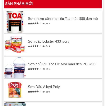
SẢN PHẨM MỚI
Sơn thơm công nghiệp Toa màu 999 đen mờ
283
Sơn dầu Lobster 433 ivory
249
Sơn phủ PU Thế Hệ Mới màu đen PU3750
211
Sơn Dầu Alkyd Poly
380