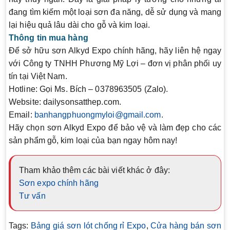
đang tìm kiếm một loại sơn đa năng, dễ sử dụng và mang
lại hiệu quả lâu dài cho gỗ và kim loại.
Thông tin mua hàng
Để sở hữu
sơn Alkyd Expo
chính hãng, hãy liên hệ ngay
với
Công ty TNHH Phương Mỹ Lợi
– đơn vị phân phối uy
tín tại Việt Nam.
Hotline
: Gọi Ms. Bích – 0378963505 (Zalo).
Website
:
dailysonsatthep.com
.
Email
:
banhangphuongmyloi@gmail.com
.
Hãy chọn
sơn Alkyd Expo
để bảo vệ và làm đẹp cho các
sản phẩm gỗ, kim loại của bạn ngay hôm nay!
Tham khảo thêm các bài viết khác ở đây:
Sơn expo chính hãng
Tư vấn
Tags:
Bảng giá sơn lót chống rỉ Expo
,
Cửa hàng bán sơn