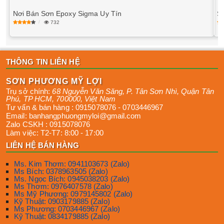
Nơi Bán Sơn Epoxy Sigma Uy Tín
Sơ
732
THÔNG TIN LIÊN HỆ
SƠN PHƯƠNG MỸ LỢI
Trụ sở chính:
68 Nguyễn Văn Săng, P. Tân Sơn Nhì
,
Quận Tân
Phú
,
TP HCM
,
700000
,
Việt Nam
Tư vấn & bán hàng :
0915078076
-
0703446967
Email:
banhangphuongmyloi@gmail.com
Zalo CSKH :
0915078076
Làm việc:
T2-T7: 8:00 - 17:00
LIÊN HỆ BÁN HÀNG
Ms. Kim Thơm: 0941103673 (Zalo)
Ms Bích: 0378963505 (Zalo)
Ms. Ngọc Bích: 0945038203 (Zalo)
Ms Thơm: 0976407578 (Zalo)
Ms Mỹ Phương: 0979145802 (Zalo)
Kỹ Thuật: 0903179885 (Zalo)
Ms Phương: 0703446967 (Zalo)
Kỹ Thuật: 0834179885 (Zalo)