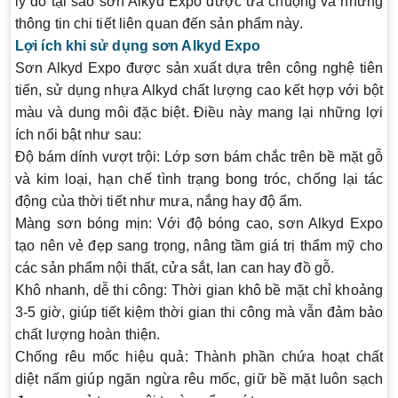
lý do tại sao
sơn Alkyd Expo
được ưa chuộng và những
thông tin chi tiết liên quan đến sản phẩm này.
Lợi ích khi sử dụng sơn Alkyd Expo
Sơn Alkyd Expo
được sản xuất dựa trên công nghệ tiên
tiến, sử dụng nhựa Alkyd chất lượng cao kết hợp với bột
màu và dung môi đặc biệt. Điều này mang lại những lợi
ích nổi bật như sau:
Độ bám dính vượt trội
: Lớp sơn bám chắc trên bề mặt gỗ
và kim loại, hạn chế tình trạng bong tróc, chống lại tác
động của thời tiết như mưa, nắng hay độ ẩm.
Màng sơn bóng mịn
: Với độ bóng cao,
sơn Alkyd Expo
tạo nên vẻ đẹp sang trọng, nâng tầm giá trị thẩm mỹ cho
các sản phẩm nội thất, cửa sắt, lan can hay đồ gỗ.
Khô nhanh, dễ thi công
: Thời gian khô bề mặt chỉ khoảng
3-5 giờ, giúp tiết kiệm thời gian thi công mà vẫn đảm bảo
chất lượng hoàn thiện.
Chống rêu mốc hiệu quả
: Thành phần chứa hoạt chất
diệt nấm giúp ngăn ngừa rêu mốc, giữ bề mặt luôn sạch