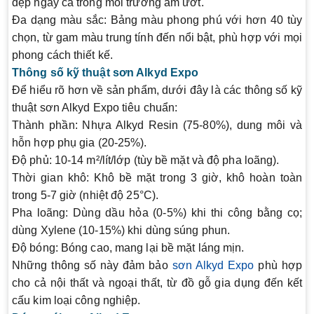
đẹp ngay cả trong môi trường ẩm ướt.
Đa dạng màu sắc
: Bảng màu phong phú với hơn 40 tùy
chọn, từ gam màu trung tính đến nổi bật, phù hợp với mọi
phong cách thiết kế.
Thông số kỹ thuật sơn Alkyd Expo
Để hiểu rõ hơn về sản phẩm, dưới đây là các
thông số kỹ
thuật sơn Alkyd Expo
tiêu chuẩn:
Thành phần
: Nhựa Alkyd Resin (75-80%), dung môi và
hỗn hợp phụ gia (20-25%).
Độ phủ
: 10-14 m²/lít/lớp (tùy bề mặt và độ pha loãng).
Thời gian khô
: Khô bề mặt trong 3 giờ, khô hoàn toàn
trong 5-7 giờ (nhiệt độ 25°C).
Pha loãng
: Dùng dầu hỏa (0-5%) khi thi công bằng cọ;
dùng Xylene (10-15%) khi dùng súng phun.
Độ bóng
: Bóng cao, mang lại bề mặt láng mịn.
Những thông số này đảm bảo
sơn Alkyd Expo
phù hợp
cho cả nội thất và ngoại thất, từ đồ gỗ gia dụng đến kết
cấu kim loại công nghiệp.