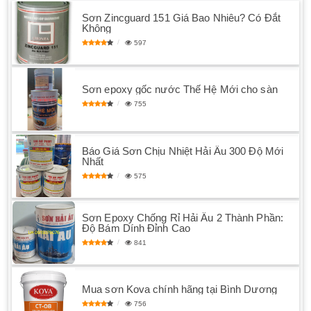
Sơn Zincguard 151 Giá Bao Nhiêu? Có Đắt
Không
597
Sơn epoxy gốc nước Thế Hệ Mới cho sàn
755
Báo Giá Sơn Chịu Nhiệt Hải Âu 300 Độ Mới
Nhất
575
Sơn Epoxy Chống Rỉ Hải Âu 2 Thành Phần:
Độ Bám Dính Đỉnh Cao
841
Mua sơn Kova chính hãng tại Bình Dương
756