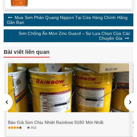
Mua Sơn Phản Quang Nippon Tại Cửa Hàng Chính Hãng
Gần Bạn
Sơn Chống Ăn Mòn Zinc Guard – Sự Lựa Chọn Của Các
Chuyên Gia
Bài viết liên quan
Báo Giá Sơn Chịu Nhiệt Rainbow 9180 Mới Nhất
Cá
553