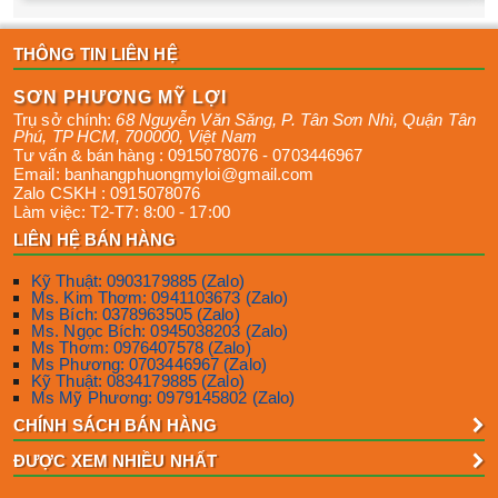
THÔNG TIN LIÊN HỆ
SƠN PHƯƠNG MỸ LỢI
Trụ sở chính:
68 Nguyễn Văn Săng, P. Tân Sơn Nhì
,
Quận Tân
Phú
,
TP HCM
,
700000
,
Việt Nam
Tư vấn & bán hàng :
0915078076
-
0703446967
Email:
banhangphuongmyloi@gmail.com
Zalo CSKH :
0915078076
Làm việc:
T2-T7: 8:00 - 17:00
LIÊN HỆ BÁN HÀNG
Kỹ Thuật: 0903179885 (Zalo)
Ms. Kim Thơm: 0941103673 (Zalo)
Ms Bích: 0378963505 (Zalo)
Ms. Ngọc Bích: 0945038203 (Zalo)
Ms Thơm: 0976407578 (Zalo)
Ms Phương: 0703446967 (Zalo)
Kỹ Thuật: 0834179885 (Zalo)
Ms Mỹ Phương: 0979145802 (Zalo)
CHÍNH SÁCH BÁN HÀNG
ĐƯỢC XEM NHIỀU NHẤT