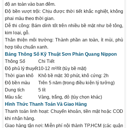
độ an toàn vào ban đêm.
Độ bền vượt trội
: Chịu được thời tiết khắc nghiệt, không
phai màu theo thời gian.
Dễ thi công
: Bám dính tốt trên nhiều bề mặt như bê tông,
kim loại, gỗ.
Thân thiện môi trường
: Thành phần an toàn, ít mùi, phù
hợp tiêu chuẩn xanh.
Bảng Thông Số Kỹ Thuật Sơn Phản Quang Nippon
Thông Số
Chi Tiết
Độ phủ lý thuyết
10-12 m²/lít (tùy bề mặt)
Thời gian khô
Khô bề mặt: 30 phút, khô cứng: 2h
Độ bền màu
Trên 5 năm (trong điều kiện lý tưởng)
Dung tích
5 lít
Màu sắc
Vàng, trắng, đỏ (tùy chọn khác)
Hình Thức Thanh Toán Và Giao Hàng
Thanh toán linh hoạt
: Chuyển khoản, tiền mặt hoặc COD
khi nhận hàng.
Giao hàng tận nơi
: Miễn phí nội thành TP.HCM (các quận