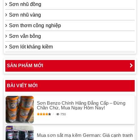
Sơn nhũ đồng
Sơn nhũ vàng
Sơn thơm công nghiệp
Sơn vân bông
Sơn lót kháng kiềm
SẢN PHẨM MỚI
BÀI VIẾT MỚI
Sơn Benzo Chính Hãng Đẳng Cấp – Đừng
Chần Chừ, Mua Ngay Hôm Nay!
750
Mua sơn sắt mạ kẽm German: Giá cạnh tranh