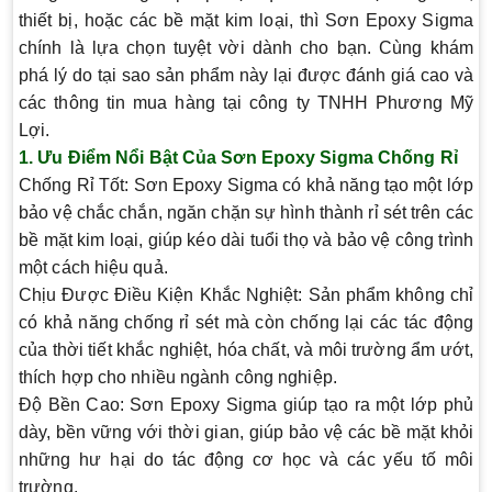
a
thiết bị, hoặc các bề mặt kim loại, thì Sơn Epoxy Sigma
i
chính là lựa chọn tuyệt vời dành cho bạn. Cùng khám
d
phá lý do tại sao sản phẩm này lại được đánh giá cao và
:
các thông tin mua hàng tại công ty TNHH Phương Mỹ
Lợi.
1.
Ưu Điểm Nổi Bật Của Sơn Epoxy Sigma Chống Rỉ
Chống Rỉ Tốt
: Sơn Epoxy Sigma có khả năng tạo một lớp
bảo vệ chắc chắn, ngăn chặn sự hình thành rỉ sét trên các
bề mặt kim loại, giúp kéo dài tuổi thọ và bảo vệ công trình
một cách hiệu quả.
Chịu Được Điều Kiện Khắc Nghiệt
: Sản phẩm không chỉ
có khả năng chống rỉ sét mà còn chống lại các tác động
của thời tiết khắc nghiệt, hóa chất, và môi trường ẩm ướt,
thích hợp cho nhiều ngành công nghiệp.
Độ Bền Cao
: Sơn Epoxy Sigma giúp tạo ra một lớp phủ
dày, bền vững với thời gian, giúp bảo vệ các bề mặt khỏi
những hư hại do tác động cơ học và các yếu tố môi
trường.