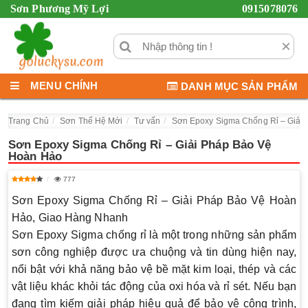
Sơn Phương Mỹ Lợi
0915078076
×
MENU CHÍNH
DANH MỤC SẢN PHẨM
Trang Chủ
Sơn Thế Hệ Mới
Tư vấn
Sơn Epoxy Sigma Chống Rỉ – Giải
Sơn Epoxy Sigma Chống Rỉ – Giải Pháp Bảo Vệ
Hoàn Hảo
777
C
h
Sơn Epoxy Sigma Chống Rỉ – Giải Pháp Bảo Vệ Hoàn
a
Hảo, Giao Hàng Nhanh
t
Sơn Epoxy Sigma chống rỉ là một trong những sản phẩm
G
sơn công nghiệp được ưa chuộng và tin dùng hiện nay,
P
nổi bật với khả năng bảo vệ bề mặt kim loại, thép và các
T
vật liệu khác khỏi tác động của oxi hóa và rỉ sét. Nếu bạn
s
đang tìm kiếm giải pháp hiệu quả để bảo vệ công trình,