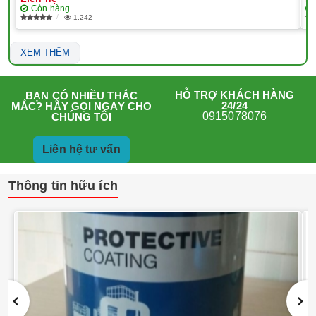
Còn hàng
1,242
XEM THÊM
HỖ TRỢ KHÁCH HÀNG
BẠN CÓ NHIỀU THẮC
24/24
MẮC? HÃY GỌI NGAY CHO
0915078076
CHÚNG TÔI
Liên hệ tư vấn
Thông tin hữu ích