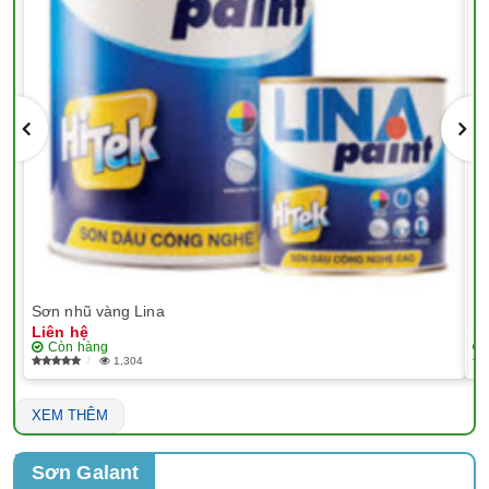
Sơn nhũ vàng Lina
EP
Liên hệ
Li
Còn hàng
1,304
XEM THÊM
Sơn Galant