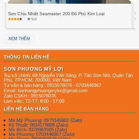
Sơn Chịu Nhiệt Seamaster 200 Độ Phủ Kim Loại
S
512
XEM THÊM
THÔNG TIN LIÊN HỆ
SƠN PHƯƠNG MỸ LỢI
Trụ sở chính:
68 Nguyễn Văn Săng, P. Tân Sơn Nhì
,
Quận Tân
Phú
,
TP HCM
,
700000
,
Việt Nam
Tư vấn & bán hàng :
0915078076
-
0703446967
Email:
banhangphuongmyloi@gmail.com
Zalo CSKH :
0915078076
Làm việc:
T2-T7: 8:00 - 17:00
LIÊN HỆ BÁN HÀNG
Ms Mỹ Phương: 0979145802 (Zalo)
Kỹ Thuật: 0834179885 (Zalo)
Ms Bích: 0378963505 (Zalo)
Ms Phương: 0703446967 (Zalo)
Ms Thơm: 0976407578 (Zalo)