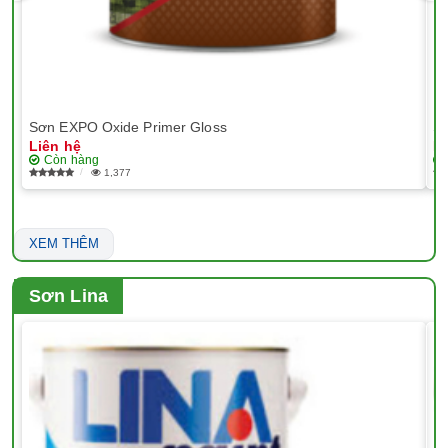
Sơn EXPO Oxide Primer Gloss
Sơ
Liên hệ
Li
Còn hàng
1,377
XEM THÊM
Sơn Lina