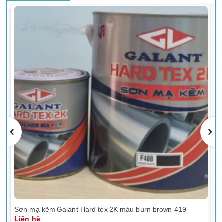
Sơn mạ kẽm Galant Hard tex 2K màu burn brown 419
Sơ
Liên hệ
Li