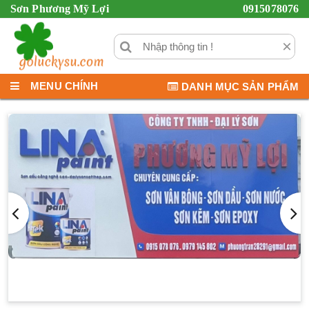
Sơn Phương Mỹ Lợi
0915078076
×
MENU CHÍNH
DANH MỤC SẢN PHẨM