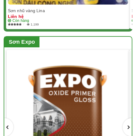
Sơn nhũ vàng Lina
Sơ
Liên hệ
L
Còn hàng
1,199
Sơn Expo