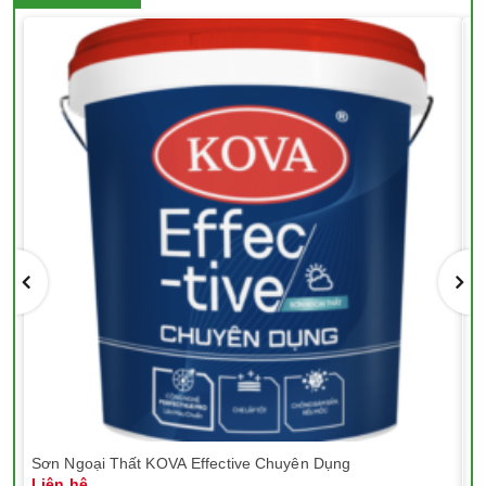
Sơn Ngoại Thất KOVA Effective Chuyên Dụng
Sơ
Liên hệ
Li