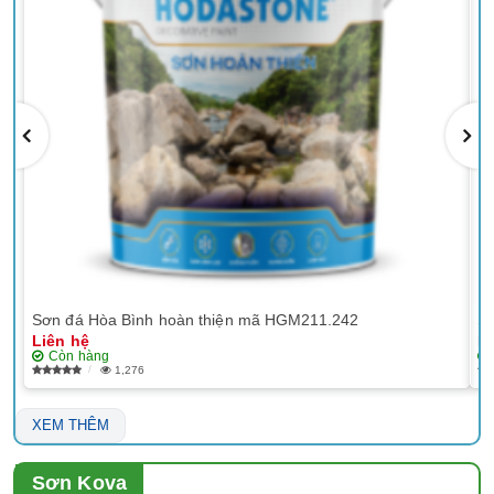
Sơn đá Hòa Bình hoàn thiện mã HGM211.242
Sơ
Liên hệ
Li
Còn hàng
1,276
XEM THÊM
Sơn Kova