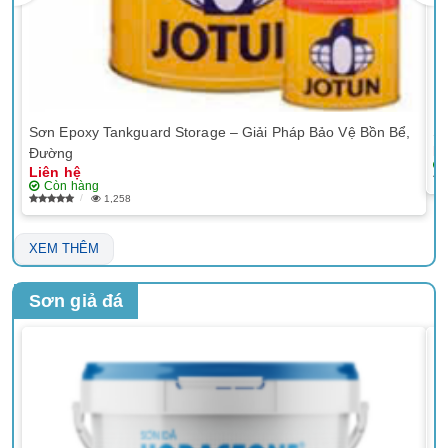
Sơn Epoxy Tankguard Storage – Giải Pháp Bảo Vệ Bồn Bể,
Sơ
Li
Đường
Liên hệ
Còn hàng
1,258
XEM THÊM
Sơn giả đá