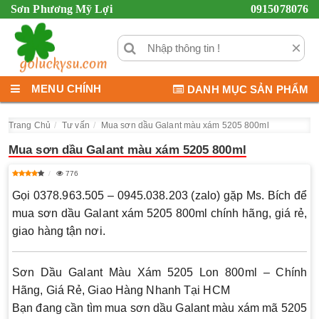
Sơn Phương Mỹ Lợi
0915078076
×
MENU CHÍNH
DANH MỤC SẢN PHẨM
Trang Chủ
Tư vấn
Mua sơn dầu Galant màu xám 5205 800ml
Mua sơn dầu Galant màu xám 5205 800ml
776
Gọi 0378.963.505 – 0945.038.203 (zalo) gặp Ms. Bích để
mua sơn dầu Galant xám 5205 800ml chính hãng, giá rẻ,
giao hàng tận nơi.
Sơn Dầu Galant Màu Xám 5205 Lon 800ml – Chính
Hãng, Giá Rẻ, Giao Hàng Nhanh Tại HCM
Bạn đang cần tìm mua
sơn dầu Galant màu xám mã 5205