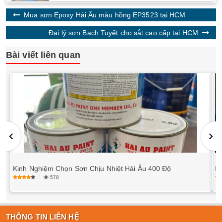
Mua sơn Epoxy Hải Âu màu hồng EP3523 tại HCM
Đại lý sơn Bạch Tuyết cho sắt cao cấp tại HCM
Bài viết liên quan
Kinh Nghiệm Chọn Sơn Chịu Nhiệt Hải Âu 400 Độ
M
578
THÔNG TIN LIÊN HỆ