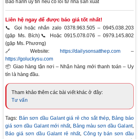
Bảo hành uy tín nếu có lỗi từ nhà sản xuất
Liên hệ ngay để được báo giá tốt nhất!
📞
Gọi hoặc nhắn zalo 0378.963.505 – 0945.038.203
(gặp Ms. Bích)
📞
Hoặc 0915.078.076 – 0979.145.802
(gặp Ms. Phương)
🔗 Website:
https://dailysonsatthep.com
–
https://goluckysu.com
📦
Giao hàng tận nơi – Nhận hàng mới thanh toán – Uy
tín là hàng đầu.
Tham khảo thêm các bài viết khác ở đây:
Tư vấn
Tags:
Bán sơn dầu Galant giá rẻ cho sắt thép
,
Bảng báo
giá sơn dầu Galant mới nhất
,
Bảng màu sơn dầu Galant
,
Báo giá sơn dầu Galant rẻ nhất
,
Công ty bán sơn dầu