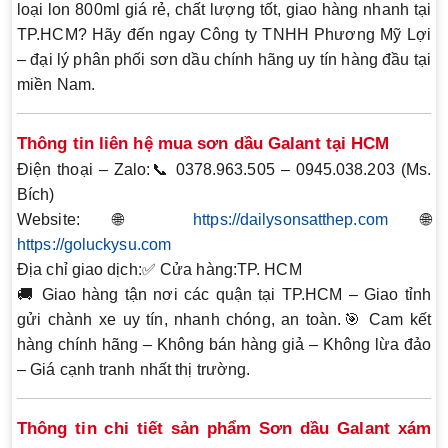
loại lon 800ml
giá rẻ, chất lượng tốt, giao hàng nhanh
tại
TP.HCM? Hãy đến ngay
Công ty TNHH Phương Mỹ Lợi
– đại lý phân phối sơn dầu chính hãng uy tín hàng đầu tại
miền Nam.
Thông tin liên hệ mua sơn dầu Galant tại HCM
Điện thoại – Zalo:
📞
0378.963.505 – 0945.038.203 (Ms.
Bích)
Website:
🌐
https://dailysonsatthep.com
🌐
https://goluckysu.com
Địa chỉ giao dịch:
✅ Cửa hàng:TP. HCM
🚚
Giao hàng tận nơi các quận tại TP.HCM – Giao tỉnh
gửi chành xe uy tín, nhanh chóng, an toàn.
🎯
Cam kết
hàng chính hãng – Không bán hàng giả – Không lừa đảo
– Giá cạnh tranh nhất thị trường.
Thông tin chi tiết sản phẩm Sơn dầu Galant xám