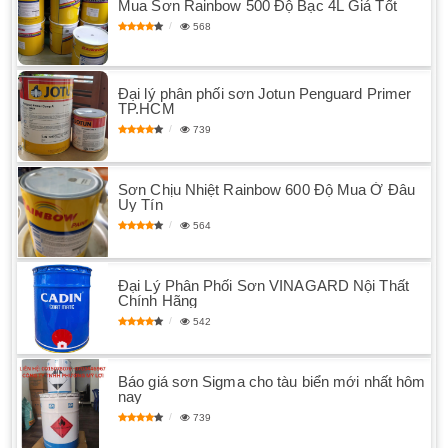
Mua Sơn Rainbow 500 Độ Bạc 4L Giá Tốt
568
Đại lý phân phối sơn Jotun Penguard Primer
TP.HCM
739
Sơn Chịu Nhiệt Rainbow 600 Độ Mua Ở Đâu
Uy Tín
564
Đại Lý Phân Phối Sơn VINAGARD Nội Thất
Chính Hãng
542
Báo giá sơn Sigma cho tàu biển mới nhất hôm
nay
739