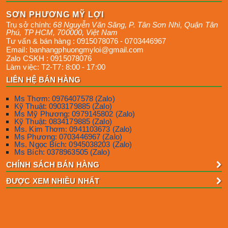
SƠN PHƯƠNG MỸ LỢI
Trụ sở chính:
68 Nguyễn Văn Săng, P. Tân Sơn Nhì
,
Quận Tân
Phú
,
TP HCM
,
700000
,
Việt Nam
Tư vấn & bán hàng :
0915078076
-
0703446967
Email:
banhangphuongmyloi@gmail.com
Zalo CSKH :
0915078076
Làm việc:
T2-T7: 8:00 - 17:00
LIÊN HỆ BÁN HÀNG
Ms Thơm: 0976407578 (Zalo)
Kỹ Thuật: 0903179885 (Zalo)
Ms Mỹ Phương: 0979145802 (Zalo)
Kỹ Thuật: 0834179885 (Zalo)
Ms. Kim Thơm: 0941103673 (Zalo)
Ms Phương: 0703446967 (Zalo)
Ms. Ngọc Bích: 0945038203 (Zalo)
Ms Bích: 0378963505 (Zalo)
CHÍNH SÁCH BÁN HÀNG
ĐƯỢC XEM NHIỀU NHẤT