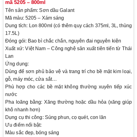
mã 5205 – 800ml
Tên sản phẩm:
Sơn dầu Galant
Mã màu:
5205 – Xám sáng
Dung tích:
Lon 800ml (có thêm quy cách 375ml, 3L, thùng
17.5L)
Đóng gói:
Bao bì chắc chắn, nguyên đai nguyên kiện
Xuất xứ:
Việt Nam – Công nghệ sản xuất tiên tiến từ Thái
Lan
Ứng dụng:
Dùng để sơn phủ bảo vệ và trang trí cho bề mặt kim loại,
gỗ, máy móc, cửa sắt…
Phù hợp cho các bề mặt không thường xuyên tiếp xúc
nước
Pha loãng bằng:
Xăng thường hoặc dầu hỏa (xăng giúp
khô nhanh hơn)
Dụng cụ thi công:
Súng phun, cọ quét, con lăn
Ưu điểm nổi bật:
Màu sắc đẹp, bóng sáng