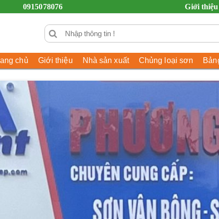
0915078076
Giới thiệu
rang chủ
Giới thiệu
Nhà sản xuất
Chủng loại sơn
Bảng