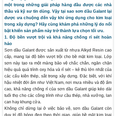
một trong những giải pháp hàng đầu được các nhà
thầu và kỹ sư tin dùng. Vậy tại sao sơn dầu Galant lại
được ưa chuộng đến vậy khi ứng dụng cho kim loại
trong xây dựng? Hãy cùng khám phá những lý do nổi
bật khiến sản phẩm này trở thành lựa chọn tối ưu.
1. Độ bền vượt trội và khả năng chống rỉ sét hoàn
hảo
Sơn dầu Galant được sản xuất từ nhựa Alkyd Resin cao
cấp, mang lại độ bền vượt trội cho bề mặt kim loại. Lớp
sơn này tạo ra một màng bảo vệ chắc chắn, ngăn chặn
hiệu quả quá trình oxy hóa và rỉ sét – kẻ thù lớn nhất của
các cấu kiện thép, sắt trong xây dựng. Đặc biệt, với khí
hậu nhiệt đới ẩm như Việt Nam, nơi mưa nhiều và độ ẩm
cao, khả năng chống rỉ của sơn dầu Galant giúp kéo dài
tuổi thọ cho các công trình như cầu thép, nhà xưởng, lan
can hay khung cửa.
Không chỉ dừng lại ở việc bảo vệ, sơn dầu Galant còn
duy trì độ bóng đẹp theo thời gian, giúp bề mặt kim loại