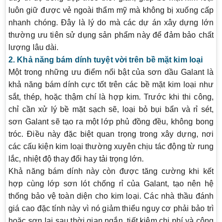
luôn giữ được vẻ ngoài thẩm mỹ mà không bị xuống cấp
nhanh chóng. Đây là lý do mà các dự án xây dựng lớn
thường ưu tiên sử dụng sản phẩm này để đảm bảo chất
lượng lâu dài.
2. Khả năng bám dính tuyệt vời trên bề mặt kim loại
Một trong những ưu điểm nổi bật của sơn dầu Galant là
khả năng bám dính cực tốt trên các bề mặt kim loại như
sắt, thép, hoặc thậm chí là hợp kim. Trước khi thi công,
chỉ cần xử lý bề mặt sạch sẽ, loại bỏ bụi bẩn và rỉ sét,
sơn Galant sẽ tạo ra một lớp phủ đồng đều, không bong
tróc. Điều này đặc biệt quan trọng trong xây dựng, nơi
các cấu kiện kim loại thường xuyên chịu tác động từ rung
lắc, nhiệt độ thay đổi hay tải trọng lớn.
Khả năng bám dính này còn được tăng cường khi kết
hợp cùng lớp sơn lót chống rỉ của Galant, tạo nên hệ
thống bảo vệ toàn diện cho kim loại. Các nhà thầu đánh
giá cao đặc tính này vì nó giảm thiểu nguy cơ phải bảo trì
hoặc sơn lại sau thời gian ngắn, tiết kiệm chi phí và công