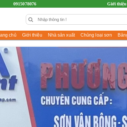
0915078076
Giới thiệu
rang chủ
Giới thiệu
Nhà sản xuất
Chủng loại sơn
Bảng