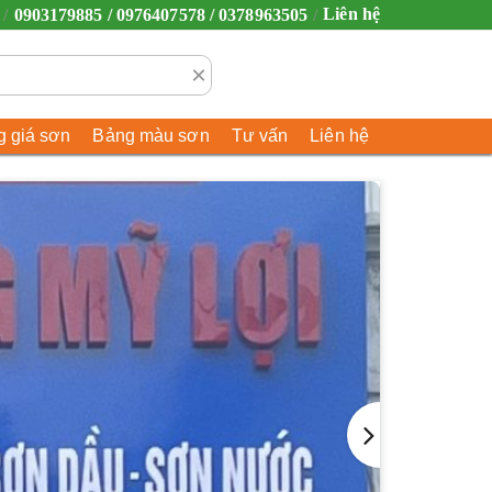
Liên hệ
0903179885 / 0976407578 / 0378963505
×
 giá sơn
Bảng màu sơn
Tư vấn
Liên hệ