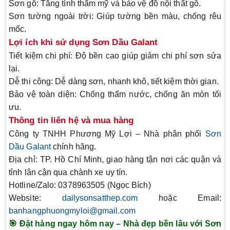
Sơn gỗ:
Tăng tính thẩm mỹ và bảo vệ đồ nội thất gỗ.
Sơn tường ngoài trời:
Giúp tường bền màu, chống rêu
mốc.
Lợi ích khi sử dụng Sơn Dầu Galant
Tiết kiệm chi phí:
Độ bền cao giúp giảm chi phí sơn sửa
lại.
Dễ thi công:
Dễ dàng sơn, nhanh khô, tiết kiệm thời gian.
Bảo vệ toàn diện:
Chống thấm nước, chống ăn mòn tối
ưu.
Thông tin liên hệ và mua hàng
Công ty TNHH Phương Mỹ Lợi
– Nhà phân phối
Sơn
Dầu Galant
chính hãng.
Địa chỉ: TP. Hồ Chí Minh, giao hàng tận nơi các quận và
tỉnh lân cận qua chành xe uy tín.
Hotline/Zalo: 0378963505 (Ngọc Bích)
Website:
dailysonsatthep.com
hoặc
Email:
banhangphuongmyloi@gmail.com
🎯
Đặt hàng ngay hôm nay – Nhà đẹp bền lâu với Sơn