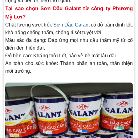
trọng và bền bỉ theo thời gian.
Tại sao chọn Sơn Dầu Galant từ công ty Phương
Mỹ Lợi?
Chất lượng vượt trội:
Sơn Dầu Galant
có độ bám dính tốt,
khả năng chống thấm, chống rỉ sét tuyệt vời.
Màu sắc đa dạng:
Đáp ứng mọi nhu cầu thẩm mỹ từ cổ
điển đến hiện đại.
Độ bền cao:
Kháng thời tiết, bảo vệ bề mặt lâu dài.
An toàn cho sức khỏe:
Thành phần an toàn, thân thiện
môi trường.