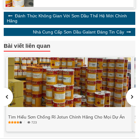
Đánh Thức Không Gian Với Sơn Dầu Thế Hệ Mới Chính
Hãng
Nhà Cung Cấp Sơn Dầu Galant Đáng Tin Cậy
Bài viết liên quan
Tìm Hiểu Sơn Chống Rỉ Jotun Chính Hãng Cho Mọi Dự Án
Sơ
723