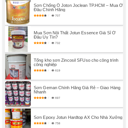
Sơn Chống Ố Joton Joclean TP.HCM – Mua Ở
Đâu Chính Hãng
707
Mua Sơn Nội Thất Jotun Essence Giá Sỉ Ở
Đâu Uy Tín?
732
Tổng kho sơn Zincosil SFUso cho công trình
công nghiệp
619
Sơn Geman Chính Hãng Giá Rẻ – Giao Hàng
Nhanh
697
Sơn Epoxy Jotun Hardtop AX Cho Nhà Xưởng
758