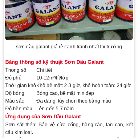
sơn dầu galant giá rẻ cạnh tranh nhất thị trường
Bảng thông số kỹ thuật Sơn Dầu Galant
Thông số
Chi tiết
Độ phủ
10-12m²/lít/lớp
Thời gian khô
Khô bề mặt: 2-3 giờ, khô hoàn toàn: 24 giờ
Độ bóng
Bóng cao, bề mặt mịn đẹp
Màu sắc
Đa dạng, tùy chọn theo bảng màu
Độ bền màu
Lên đến 5-7 năm
Ứng dụng của Sơn Dầu Galant
Sơn sắt thép:
Bảo vệ cửa cổng, hàng rào, lan can, kết
cấu kim loại.