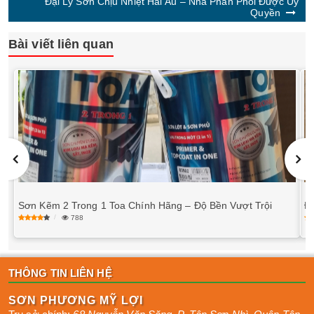
Đại Lý Sơn Chịu Nhiệt Hải Âu – Nhà Phân Phối Được Ủy
Quyền
Bài viết liên quan
Sơn Kẽm 2 Trong 1 Toa Chính Hãng – Độ Bền Vượt Trội
Đ
788
THÔNG TIN LIÊN HỆ
SƠN PHƯƠNG MỸ LỢI