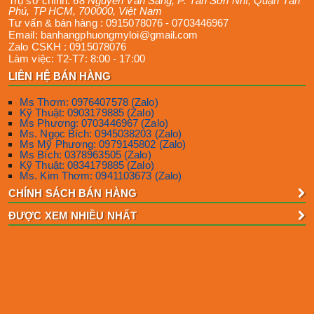
Trụ sở chính:
68 Nguyễn Văn Săng, P. Tân Sơn Nhì
,
Quận Tân
Phú
,
TP HCM
,
700000
,
Việt Nam
Tư vấn & bán hàng :
0915078076
-
0703446967
Email:
banhangphuongmyloi@gmail.com
Zalo CSKH :
0915078076
Làm việc:
T2-T7: 8:00 - 17:00
LIÊN HỆ BÁN HÀNG
Ms Thơm: 0976407578 (Zalo)
Kỹ Thuật: 0903179885 (Zalo)
Ms Phương: 0703446967 (Zalo)
Ms. Ngọc Bích: 0945038203 (Zalo)
Ms Mỹ Phương: 0979145802 (Zalo)
Ms Bích: 0378963505 (Zalo)
Kỹ Thuật: 0834179885 (Zalo)
Ms. Kim Thơm: 0941103673 (Zalo)
CHÍNH SÁCH BÁN HÀNG
ĐƯỢC XEM NHIỀU NHẤT