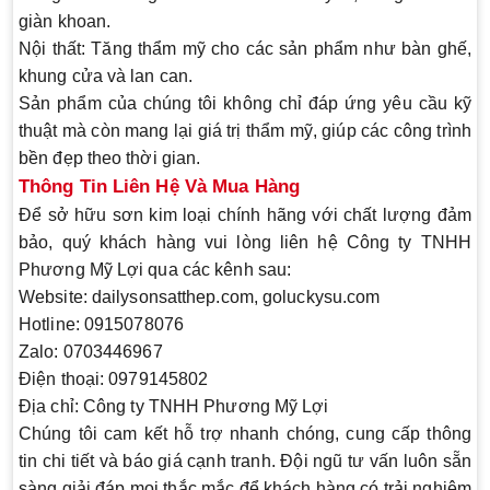
giàn khoan.
Nội thất
: Tăng thẩm mỹ cho các sản phẩm như bàn ghế,
khung cửa và lan can.
Sản phẩm của chúng tôi không chỉ đáp ứng yêu cầu kỹ
thuật mà còn mang lại giá trị thẩm mỹ, giúp các công trình
bền đẹp theo thời gian.
Thông Tin Liên Hệ Và Mua Hàng
Để sở hữu
sơn kim loại chính hãng
với chất lượng đảm
bảo, quý khách hàng vui lòng liên hệ Công ty TNHH
Phương Mỹ Lợi qua các kênh sau:
Website
: dailysonsatthep.com, goluckysu.com
Hotline
: 0915078076
Zalo
: 0703446967
Điện thoại
: 0979145802
Địa chỉ
: Công ty TNHH Phương Mỹ Lợi
Chúng tôi cam kết hỗ trợ nhanh chóng, cung cấp thông
tin chi tiết và báo giá cạnh tranh. Đội ngũ tư vấn luôn sẵn
sàng giải đáp mọi thắc mắc để khách hàng có trải nghiệm