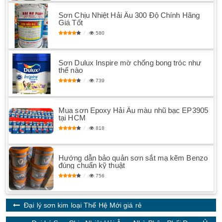
Sơn Chịu Nhiệt Hải Âu 300 Độ Chính Hãng
Giá Tốt
580
Sơn Dulux Inspire mờ chống bong tróc như
thế nào
739
Mua sơn Epoxy Hải Âu màu nhũ bạc EP3905
tại HCM
818
Hướng dẫn bảo quản sơn sắt mạ kẽm Benzo
đúng chuẩn kỹ thuật
756
Đại lý sơn kim loại Thế Hệ Mới giá rẻ