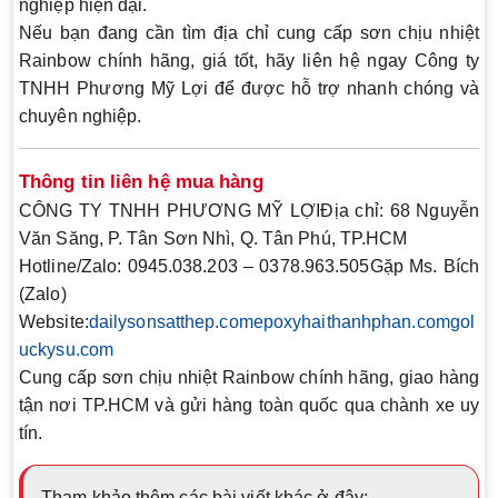
nghiệp hiện đại.
Nếu bạn đang cần tìm địa chỉ cung cấp sơn chịu nhiệt
Rainbow chính hãng, giá tốt, hãy liên hệ ngay Công ty
TNHH Phương Mỹ Lợi để được hỗ trợ nhanh chóng và
chuyên nghiệp.
Thông tin liên hệ mua hàng
CÔNG TY TNHH PHƯƠNG MỸ LỢI
Địa chỉ: 68 Nguyễn
Văn Săng, P. Tân Sơn Nhì, Q. Tân Phú, TP.HCM
Hotline/Zalo: 0945.038.203 – 0378.963.505Gặp Ms. Bích
(Zalo)
Website:
dailysonsatthep.com
epoxyhaithanhphan.com
gol
uckysu.com
Cung cấp sơn chịu nhiệt Rainbow chính hãng, giao hàng
tận nơi TP.HCM và gửi hàng toàn quốc qua chành xe uy
tín.
Tham khảo thêm các bài viết khác ở đây: