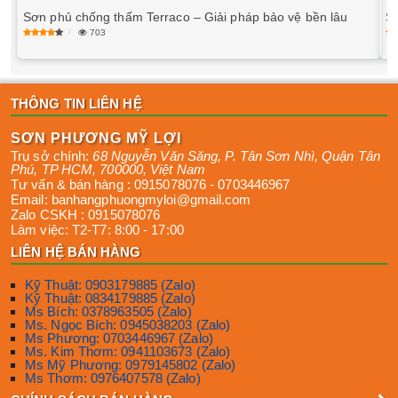
Sơn phủ chống thấm Terraco – Giải pháp bảo vệ bền lâu
Sơ
703
THÔNG TIN LIÊN HỆ
SƠN PHƯƠNG MỸ LỢI
Trụ sở chính:
68 Nguyễn Văn Săng, P. Tân Sơn Nhì
,
Quận Tân
Phú
,
TP HCM
,
700000
,
Việt Nam
Tư vấn & bán hàng :
0915078076
-
0703446967
Email:
banhangphuongmyloi@gmail.com
Zalo CSKH :
0915078076
Làm việc:
T2-T7: 8:00 - 17:00
LIÊN HỆ BÁN HÀNG
Kỹ Thuật: 0903179885 (Zalo)
Kỹ Thuật: 0834179885 (Zalo)
Ms Bích: 0378963505 (Zalo)
Ms. Ngọc Bích: 0945038203 (Zalo)
Ms Phương: 0703446967 (Zalo)
Ms. Kim Thơm: 0941103673 (Zalo)
Ms Mỹ Phương: 0979145802 (Zalo)
Ms Thơm: 0976407578 (Zalo)