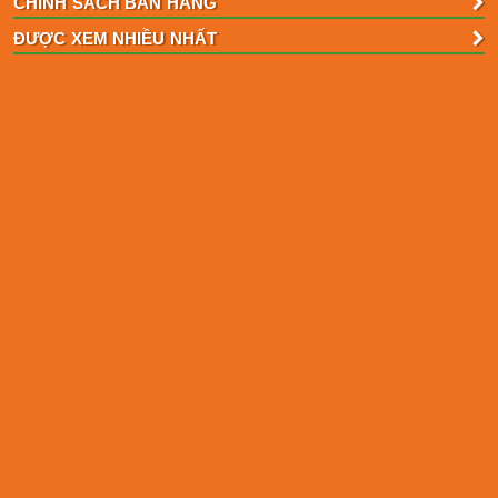
CHÍNH SÁCH BÁN HÀNG
ĐƯỢC XEM NHIỀU NHẤT