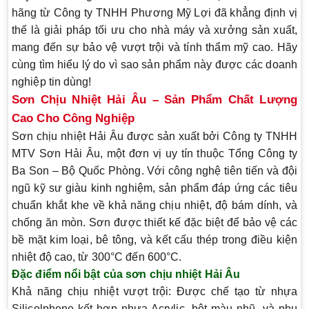
hãng
từ Công ty TNHH Phương Mỹ Lợi đã khẳng định vị
thế là giải pháp tối ưu cho nhà máy và xưởng sản xuất,
mang đến sự bảo vệ vượt trội và tính thẩm mỹ cao. Hãy
cùng tìm hiểu lý do vì sao sản phẩm này được các doanh
nghiệp tin dùng!
Sơn Chịu Nhiệt Hải Âu – Sản Phẩm Chất Lượng
Cao Cho Công Nghiệp
Sơn chịu nhiệt Hải Âu được sản xuất bởi Công ty TNHH
MTV Sơn Hải Âu, một đơn vị uy tín thuộc Tổng Công ty
Ba Son – Bộ Quốc Phòng. Với công nghệ tiên tiến và đội
ngũ kỹ sư giàu kinh nghiệm, sản phẩm đáp ứng các tiêu
chuẩn khắt khe về khả năng chịu nhiệt, độ bám dính, và
chống ăn mòn. Sơn được thiết kế đặc biệt để bảo vệ các
bề mặt kim loại, bê tông, và kết cấu thép trong điều kiện
nhiệt độ cao, từ 300°C đến 600°C.
Đặc điểm nổi bật của sơn chịu nhiệt Hải Âu
Khả năng chịu nhiệt vượt trội
: Được chế tạo từ nhựa
Silicolphene kết hợp nhựa Acrylic, bột màu nhũ, và phụ