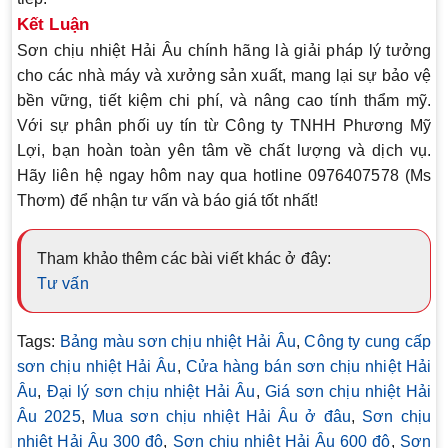
Kết Luận
Sơn chịu nhiệt Hải Âu chính hãng là giải pháp lý tưởng
cho các nhà máy và xưởng sản xuất, mang lại sự bảo vệ
bền vững, tiết kiệm chi phí, và nâng cao tính thẩm mỹ.
Với sự phân phối uy tín từ
Công ty TNHH Phương Mỹ
Lợi
, bạn hoàn toàn yên tâm về chất lượng và dịch vụ.
Hãy liên hệ ngay hôm nay qua
hotline 0976407578 (Ms
Thơm)
để nhận tư vấn và báo giá tốt nhất!
Tham khảo thêm các bài viết khác ở đây:
Tư vấn
Tags:
Bảng màu sơn chịu nhiệt Hải Âu
,
Công ty cung cấp
sơn chịu nhiệt Hải Âu
,
Cửa hàng bán sơn chịu nhiệt Hải
Âu
,
Đại lý sơn chịu nhiệt Hải Âu
,
Giá sơn chịu nhiệt Hải
Âu 2025
,
Mua sơn chịu nhiệt Hải Âu ở đâu
,
Sơn chịu
nhiệt Hải Âu 300 độ
,
Sơn chịu nhiệt Hải Âu 600 độ
,
Sơn