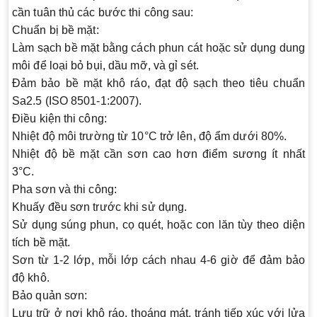
cần tuân thủ các bước thi công sau:
Chuẩn bị bề mặt
:
Làm sạch bề mặt bằng cách phun cát hoặc sử dụng dung
môi để loại bỏ bụi, dầu mỡ, và gỉ sét.
Đảm bảo bề mặt khô ráo, đạt độ sạch theo tiêu chuẩn
Sa2.5 (ISO 8501-1:2007).
Điều kiện thi công
:
Nhiệt độ môi trường từ 10°C trở lên, độ ẩm dưới 80%.
Nhiệt độ bề mặt cần sơn cao hơn điểm sương ít nhất
3°C.
Pha sơn và thi công
:
Khuấy đều sơn trước khi sử dụng.
Sử dụng súng phun, cọ quét, hoặc con lăn tùy theo diện
tích bề mặt.
Sơn từ 1-2 lớp, mỗi lớp cách nhau 4-6 giờ để đảm bảo
độ khô.
Bảo quản sơn
:
Lưu trữ ở nơi khô ráo, thoáng mát, tránh tiếp xúc với lửa