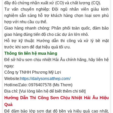
đầy đủ chứng nhận xuất xứ (CO) và chất lượng (CQ).
Tư vấn chuyên nghiệp
: Đội ngũ nhân viên giàu kinh
nghiệm sẵn sàng hỗ trợ khách hàng chọn loại sơn phù
hợp với nhu cầu cụ thể.
Giao hàng nhanh chóng
: Phân phối toàn quốc, đảm bảo
giao hàng đúng tiến độ cho các dự án lớn nhỏ.
Hỗ trợ kỹ thuật
: Hướng dẫn thi công và xử lý bề mặt
trước khi sơn để đạt hiệu quả tối ưu.
Thông tin liên hệ mua hàng
Để sở hữu sơn chịu nhiệt Hải Âu chính hãng, hãy liên hệ
ngay:
Công ty TNHH Phương Mỹ Lợi
Website:
https://dailysonsatthep.com/
Hotline/Zalo
:
0976407578 (Ms Thơm)
Địa chỉ
: [Vui lòng liên hệ để biết thêm chi tiết]
Hướng Dẫn Thi Công Sơn Chịu Nhiệt Hải Âu Hiệu
Quả
Để đảm bảo lớp sơn đạt độ bền và hiệu quả cao nhất,