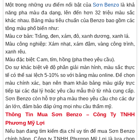
Một trong những ưu điểm nổi bật của
Sơn Benzo
là khả
năng pha màu đa dạng, lên đến hơn 32 triệu màu sắc
khác nhau. Bảng màu tiêu chuẩn của Benzo bao gồm các
tông màu phổ biến như:
Màu cơ bản:
Trắng, đen, xám, đỏ, xanh dương, xanh lá.
Màu công nghiệp:
Xám nhạt, xám đậm, vàng công trình,
xanh rêu.
Màu đặc biệt:
Cam, tím, hồng (pha theo yêu cầu).
Do sự khác biệt về độ phân giải màn hình, màu sắc thực
tế có thể sai lệch 5-10% so với bảng màu online. Để chọn
màu chính xác, bạn nên tham khảo bảng màu giấy trực
tiếp tại các đại lý hoặc yêu cầu mẫu thử từ nhà cung cấp.
Sơn Benzo
còn hỗ trợ pha màu theo yêu cầu cho các dự
án lớn, đảm bảo đáp ứng mọi nhu cầu thẩm mỹ.
Thông Tin Mua Sơn Benzo – Công Ty TNHH
Phương Mỹ Lợi
Nếu bạn đang tìm kiếm địa chỉ uy tín để mua
Sơn Benzo
chính hãng
, Công ty TNHH Phương Mỹ Lợi là lựa chọn