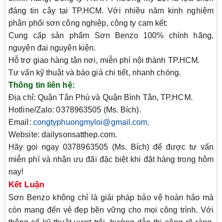
đáng tin cậy tại TP.HCM. Với nhiều năm kinh nghiệm
phân phối sơn công nghiệp, công ty cam kết:
Cung cấp sản phẩm
Sơn Benzo
100% chính hãng,
nguyên đai nguyên kiện.
Hỗ trợ giao hàng tận nơi, miễn phí nội thành TP.HCM.
Tư vấn kỹ thuật và báo giá chi tiết, nhanh chóng.
Thông tin liên hệ:
Địa chỉ:
Quận Tân Phú và Quận Bình Tân, TP.HCM.
Hotline/Zalo:
0378963505 (Ms. Bích).
Email:
congtyphuongmyloi@gmail.com
.
Website:
dailysonsatthep.com.
Hãy gọi ngay
0378963505 (Ms. Bích)
để được tư vấn
miễn phí và nhận ưu đãi đặc biệt khi đặt hàng trong hôm
nay!
Kết Luận
Sơn Benzo
không chỉ là giải pháp bảo vệ hoàn hảo mà
còn mang đến vẻ đẹp bền vững cho mọi công trình. Với