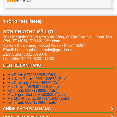
679
THÔNG TIN LIÊN HỆ
SƠN PHƯƠNG MỸ LỢI
Trụ sở chính:
68 Nguyễn Văn Săng, P. Tân Sơn Nhì
,
Quận Tân
Phú
,
TP HCM
,
700000
,
Việt Nam
Tư vấn & bán hàng :
0915078076
-
0703446967
Email:
banhangphuongmyloi@gmail.com
Zalo CSKH :
0915078076
Làm việc:
T2-T7: 8:00 - 17:00
LIÊN HỆ BÁN HÀNG
Ms Bích: 0378963505 (Zalo)
Ms. Kim Thơm: 0941103673 (Zalo)
Ms Phương: 0703446967 (Zalo)
Ms Thơm: 0976407578 (Zalo)
Kỹ Thuật: 0903179885 (Zalo)
Ms. Ngọc Bích: 0945038203 (Zalo)
Ms Mỹ Phương: 0979145802 (Zalo)
Kỹ Thuật: 0834179885 (Zalo)
CHÍNH SÁCH BÁN HÀNG