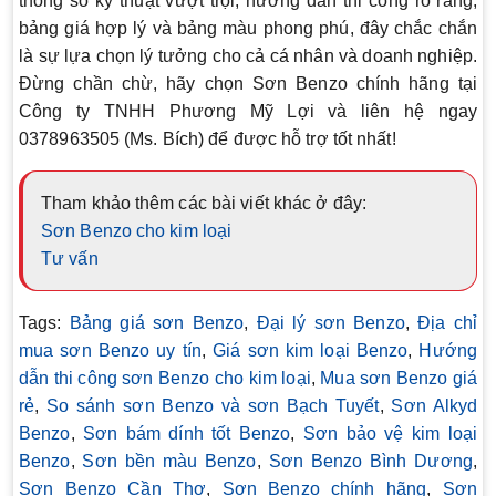
thông số kỹ thuật vượt trội, hướng dẫn thi công rõ ràng,
bảng giá hợp lý và bảng màu phong phú, đây chắc chắn
là sự lựa chọn lý tưởng cho cả cá nhân và doanh nghiệp.
Đừng chần chừ, hãy chọn
Sơn Benzo chính hãng
tại
Công ty TNHH Phương Mỹ Lợi và liên hệ ngay
0378963505 (Ms. Bích)
để được hỗ trợ tốt nhất!
Tham khảo thêm các bài viết khác ở đây:
Sơn Benzo cho kim loại
Tư vấn
Tags:
Bảng giá sơn Benzo
,
Đại lý sơn Benzo
,
Địa chỉ
mua sơn Benzo uy tín
,
Giá sơn kim loại Benzo
,
Hướng
dẫn thi công sơn Benzo cho kim loại
,
Mua sơn Benzo giá
rẻ
,
So sánh sơn Benzo và sơn Bạch Tuyết
,
Sơn Alkyd
Benzo
,
Sơn bám dính tốt Benzo
,
Sơn bảo vệ kim loại
Benzo
,
Sơn bền màu Benzo
,
Sơn Benzo Bình Dương
,
Sơn Benzo Cần Thơ
,
Sơn Benzo chính hãng
,
Sơn