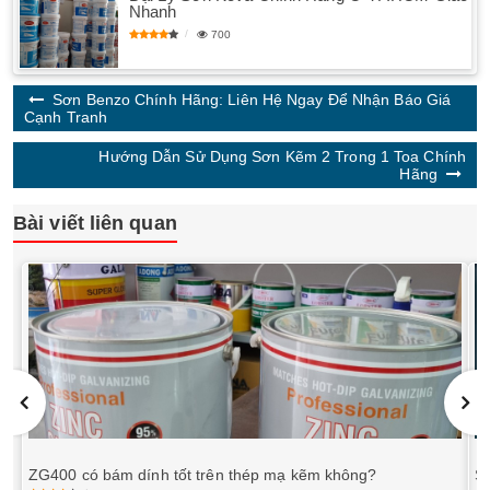
Nhanh
700
Sơn Benzo Chính Hãng: Liên Hệ Ngay Để Nhận Báo Giá
Cạnh Tranh
Hướng Dẫn Sử Dụng Sơn Kẽm 2 Trong 1 Toa Chính
Hãng
Bài viết liên quan
ZG400 có bám dính tốt trên thép mạ kẽm không?
S