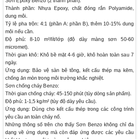
Sơn Epoxy Benzo (2 thành phần):
Thành phần: Nhựa Epoxy, chất đóng rắn Polyamide,
dung môi.
Tỷ lệ pha trộn: 4:1 (phần A: phần B), thêm 10-15% dung
môi nếu cần.
Độ phủ: 8-10 m²/lít/lớp (độ dày màng sơn 50-60
micromet).
Thời gian khô: Khô bề mặt 4-6 giờ, khô hoàn toàn sau 7
ngày.
Ứng dụng: Bảo vệ sàn bê tông, kết cấu thép mạ kẽm,
chống ăn mòn trong môi trường khắc nghiệt.
Sơn chống cháy Benzo:
Thời gian chống cháy: 45-150 phút (tùy dòng sản phẩm).
Độ phủ: 1-1,5 kg/m² (tùy độ dày yêu cầu).
Ứng dụng: Dùng cho kết cấu thép trong các công trình
yêu cầu an toàn cháy nổ.
Những thông số trên cho thấy
Sơn Benzo
không chỉ đa
dạng về ứng dụng mà còn đáp ứng được các yêu cầu