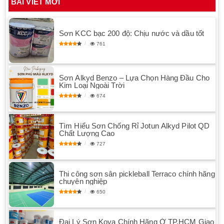
BÀI VIẾT MỚI
Sơn KCC bạc 200 độ: Chịu nước và dầu tốt
761
Sơn Alkyd Benzo – Lựa Chọn Hàng Đầu Cho
Kim Loại Ngoài Trời
674
Tìm Hiểu Sơn Chống Rỉ Jotun Alkyd Pilot QD
Chất Lượng Cao
727
Thi công sơn sân pickleball Terraco chính hãng
chuyên nghiệp
650
Đại Lý Sơn Kova Chính Hãng Ở TP.HCM Giao