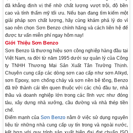
đã khẳng định vị thế nhờ chất lượng vượt trội, độ bền
cao và tính thẩm mỹ tối ưu. Nếu bạn đang tìm kiếm một
giải pháp sơn chất lượng, hãy cùng khám phá lý do vì
sao nên chọn
Sơn Benzo chính hãng
và cách liên hệ để
được tư vấn miễn phí ngay hôm nay!
Giới Thiệu Sơn Benzo
Sơn Benzo
là thương hiệu sơn công nghiệp hàng đầu tại
Việt Nam, ra đời từ năm 1995 dưới sự quản lý của Công
ty TNHH Thương Mại Sản Xuất Tân Trường Thịnh.
Chuyên cung cấp các dòng sơn cao cấp như sơn Alkyd,
sơn Epoxy, sơn chống cháy và sơn nền bê tông, Benzo
đã trở thành cái tên quen thuộc với các chủ đầu tư, nhà
thầu và doanh nghiệp lớn trong các lĩnh vực như đóng
tàu, xây dựng nhà xưởng, cầu đường và nhà thép tiền
chế.
Điểm mạnh của
Sơn Benzo
nằm ở việc sử dụng nguyên
liệu từ những nhà cung cấp uy tín trong và ngoài nước,
kết hợp với quy trình sản xuất hiện đại đạt chuẩn ISO