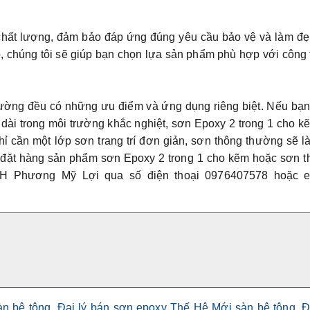
chất lượng, đảm bảo đáp ứng đúng yêu cầu bảo vệ và làm đẹ
p, chúng tôi sẽ giúp bạn chọn lựa sản phẩm phù hợp với công 
ường đều có những ưu điểm và ứng dụng riêng biệt. Nếu bạn
dài trong môi trường khắc nghiệt, sơn Epoxy 2 trong 1 cho k
hỉ cần một lớp sơn trang trí đơn giản, sơn thông thường sẽ l
à đặt hàng sản phẩm sơn Epoxy 2 trong 1 cho kẽm hoặc sơn 
HH Phương Mỹ Lợi
qua số điện thoại
0976407578
hoặc e
n bê tông
,
Đại lý bán sơn epoxy Thế Hệ Mới sàn bê tông
,
Đ