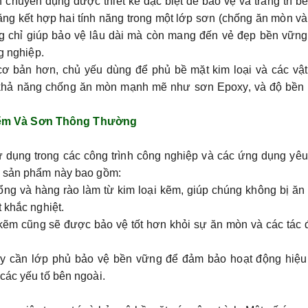
chuyên dụng được thiết kế đặc biệt để bảo vệ và trang trí b
năng kết hợp hai tính năng trong một lớp sơn (chống ăn mòn v
ng chỉ giúp bảo vệ lâu dài mà còn mang đến vẻ đẹp bền vững
g nghiệp.
cơ bản hơn, chủ yếu dùng để phủ bề mặt kim loại và các vật
 khả năng chống ăn mòn mạnh mẽ như sơn Epoxy, và độ bền
Kẽm Và Sơn Thông Thường
dụng trong các công trình công nghiệp và các ứng dụng yêu
ủa sản phẩm này bao gồm:
g và hàng rào làm từ kim loại kẽm, giúp chúng không bị ăn
 khắc nghiệt.
 kẽm cũng sẽ được bảo vệ tốt hơn khỏi sự ăn mòn và các tác
ày cần lớp phủ bảo vệ bền vững để đảm bảo hoạt động hiệu
các yếu tố bên ngoài.