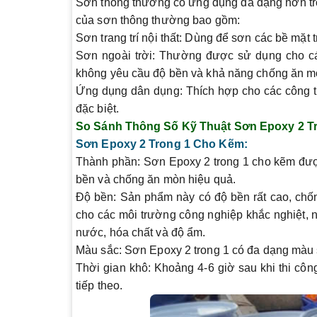
Sơn thông thường có ứng dụng đa dạng hơn tron
của sơn thông thường bao gồm:
Sơn trang trí nội thất:
Dùng để sơn các bề mặt tr
Sơn ngoài trời:
Thường được sử dụng cho các b
không yêu cầu độ bền và khả năng chống ăn m
Ứng dụng dân dụng:
Thích hợp cho các công tr
đặc biệt.
So Sánh Thông Số Kỹ Thuật Sơn Epoxy 2 
Sơn Epoxy 2 Trong 1 Cho Kẽm:
Thành phần:
Sơn Epoxy 2 trong 1 cho kẽm được
bền và chống ăn mòn hiệu quả.
Độ bền:
Sản phẩm này có độ bền rất cao, chốn
cho các môi trường công nghiệp khắc nghiệt, 
nước, hóa chất và độ ẩm.
Màu sắc:
Sơn Epoxy 2 trong 1 có đa dạng màu sắ
Thời gian khô:
Khoảng 4-6 giờ sau khi thi cô
tiếp theo.