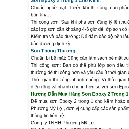
Sơn Epoxy 2 Trong 1 Cho Kẽm:
Chuẩn bị bề mặt:
Trước khi thi công, cần phải
bẩn khác.
Thi công sơn:
Sau khi pha sơn đúng tỷ lệ (thườ
các lớp sơn cần khoảng 4-6 giờ để lớp sơn có đ
Kiểm tra và bảo dưỡng:
Để đảm bảo độ bền lâu 
bảo dưỡng định kỳ.
Sơn Thông Thường:
Chuẩn bị bề mặt:
Cũng cần làm sạch bề mặt trướ
Thi công sơn:
Bạn có thể phủ lớp sơn đầu ti
thường dễ thi công hơn và yêu cầu ít thời gian
Thời gian thi công nhanh chóng:
Vì thời gian 
diện rộng và nhanh chóng hơn so với sơn Epox
Hướng Dẫn Mua Hàng Sơn Epoxy 2 Trong 
Để mua sơn Epoxy 2 trong 1 cho kẽm hoặc sơ
Phương Mỹ Lợi
, đơn vị cung cấp các sản phẩm
thông tin liên hệ:
Công ty TNHH Phương Mỹ Lợi