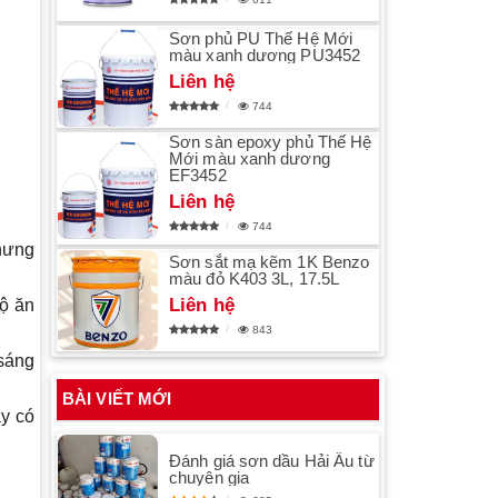
Sơn phủ PU Thế Hệ Mới
màu xanh dương PU3452
Liên hệ
744
Sơn sàn epoxy phủ Thế Hệ
Mới màu xanh dương
EF3452
Liên hệ
744
hưng
Sơn sắt mạ kẽm 1K Benzo
màu đỏ K403 3L, 17.5L
Liên hệ
độ ăn
843
sáng
BÀI VIẾT MỚI
y có
Đánh giá sơn dầu Hải Âu từ
chuyên gia