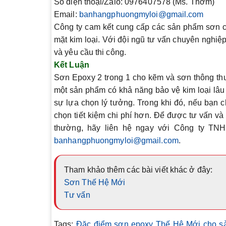
Số điện thoại/Zalo:
0976407578 (Ms. Thơm)
Email:
banhangphuongmyloi@gmail.com
Công ty cam kết cung cấp các sản phẩm sơn 
mặt kim loại. Với đội ngũ tư vấn chuyên nghiệ
và yêu cầu thi công.
Kết Luận
Sơn Epoxy 2 trong 1 cho kẽm và sơn thông th
một sản phẩm có khả năng bảo vệ kim loại lâu 
sự lựa chọn lý tưởng. Trong khi đó, nếu bạn c
chọn tiết kiệm chi phí hơn. Để được tư vấn v
thường, hãy liên hệ ngay với
Công ty TN
banhangphuongmyloi@gmail.com
.
Tham khảo thêm các bài viết khác ở đây:
Sơn Thế Hệ Mới
Tư vấn
Tags:
Đặc điểm sơn epoxy Thế Hệ Mới cho sà