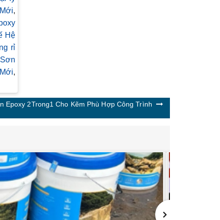
 Mới
,
poxy
ế Hệ
g rỉ
Sơn
 Mới
,
n Epoxy 2Trong1 Cho Kẽm Phù Hợp Công Trình