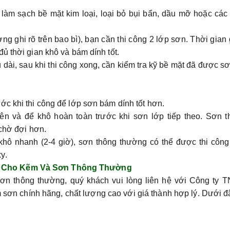
 làm sạch bề mặt kim loại, loại bỏ bụi bẩn, dầu mỡ hoặc các
ng ghi rõ trên bao bì), bạn cần thi công 2 lớp sơn. Thời gian
ủ thời gian khô và bám dính tốt.
dài, sau khi thi công xong, cần kiểm tra kỹ bề mặt đã được s
c khi thi công để lớp sơn bám dính tốt hơn.
ên và để khô hoàn toàn trước khi sơn lớp tiếp theo. Sơn t
 chờ đợi hơn.
khô nhanh (2-4 giờ), sơn thông thường có thể được thi công
y.
1 Cho Kẽm Và Sơn Thông Thường
n thông thường, quý khách vui lòng liên hệ với
Công ty 
 sơn chính hãng, chất lượng cao với giá thành hợp lý. Dưới đ