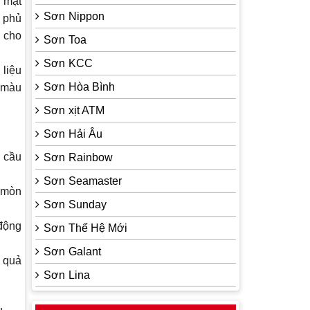
ề mặt
Sơn Nippon
à phủ
 cho
Sơn Toa
Sơn KCC
 liệu
Sơn Hòa Bình
 màu
Sơn xịt ATM
Sơn Hải Âu
 cầu
Sơn Rainbow
Sơn Seamaster
 mòn
Sơn Sunday
 động
Sơn Thế Hệ Mới
Sơn Galant
 quả
Sơn Lina