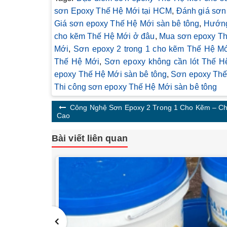
sơn Epoxy Thế Hệ Mới tại HCM
,
Đánh giá sơn
Giá sơn epoxy Thế Hệ Mới sàn bê tông
,
Hướng
cho kẽm Thế Hệ Mới ở đâu
,
Mua sơn epoxy Th
Mới
,
Sơn epoxy 2 trong 1 cho kẽm Thế Hệ M
Thế Hệ Mới
,
Sơn epoxy không cần lót Thế H
epoxy Thế Hệ Mới sàn bê tông
,
Sơn epoxy Thế 
Thi công sơn epoxy Thế Hệ Mới sàn bê tông
Công Nghệ Sơn Epoxy 2 Trong 1 Cho Kẽm – Ch
Cao
Bài viết liên quan