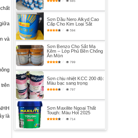
685
 chất
Sơn Dầu Nero Alkyd Cao
 giữa
Cấp Cho Kim Loại Sắt
594
ơn và
Sơn Benzo Cho Sắt Mạ
Kẽm – Lớp Phủ Bền Chống
Ăn Mòn
799
hông
Sơn chịu nhiệt KCC 200 độ:
Màu bạc sang trọng
 trên
797
Sơn Maxilite Ngoại Thất
TNHH
Tough: Màu Hot 2025
ây là
714