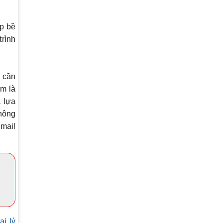
p bề
trình
 cần
ẽm là
à lựa
thông
mail
ại lý