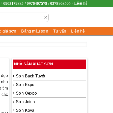
Liên hệ
0903179885 / 0976407578 / 0378963505
×
 giá sơn
Bảng màu sơn
Tư vấn
Liên hệ
NHÀ SẢN XUẤT SƠN
m đẹp
Sơn Bạch Tuyết
i nhu
Sơn Expo
g tìm
Sơn Oexpo
ừ các
Sơn Jotun
Sơn Kova