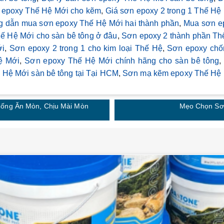
 epoxy Thế Hệ Mới cho kẽm
,
Giá sơn epoxy 2 trong 1 Thế Hệ
 dẫn mua sơn epoxy Thế Hệ Mới hai thành phần
,
Mua sơn e
ế Hệ Mới cho sàn bê tông ở đâu
,
Sơn epoxy 2 thành phần Th
ới
,
Sơn epoxy 2 trong 1 cho kim loại Thế Hệ
,
Sơn epoxy chốn
ệ Mới
,
Sơn epoxy Thế Hệ Mới chính hãng cho sàn bê tông
,
Hệ Mới sàn bê tông tại Tại HCM
,
Sơn mạ kẽm epoxy Thế Hệ
ống Ăn Mòn, Chịu Mài Mòn
Mẹo Chọn Sơ