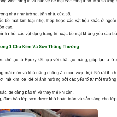
g việc trang trí và bảo vệ bề mặt các công trình. Một số ứng
ong nhà như tường, trần nhà, cửa sổ.
ề mặt kim loại nhẹ, thép hoặc các vật liệu khác ở ngoài t
òn cao.
ình nhỏ, các vật dụng trang trí hoặc bề mặt không yêu cầu b
Trong 1 Cho Kẽm Và Sơn Thông Thường
 chế tạo từ Epoxy kết hợp với chất tạo màng, giúp tạo ra lớ
g mài mòn và khả năng chống ăn mòn vượt trội. Nó rất thích
nơi mà kim loại dễ bị ảnh hưởng bởi các yếu tố từ môi trườn
c, dễ dàng bảo trì và thay thế khi cần.
ng, đảm bảo lớp sơn được khô hoàn toàn và sẵn sàng cho lớp