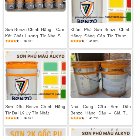
Sơn Benzo Chính Hãng – Cam
Khám Phá Sơn Benzo Chính
Kết Chất Lượng Từ Nhà Sản
Hãng: Đẳng Cấp Từ Thương
813
828
Xuất
Hiệu Uy Tín
Sơn Dầu Benzo Chính Hãng
Nhà Cung Cấp Sơn Dầu
Từ Đại Lý Uy Tín Nhất
Benzo Hàng Đầu – Giá Tốt,
823
736
Giao Hàng Nhanh