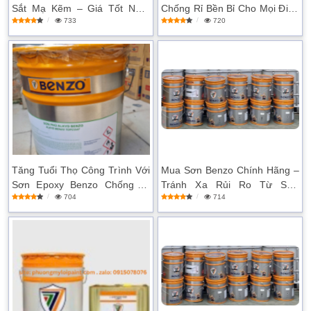
Sắt Mạ Kẽm – Giá Tốt Nhất
Chống Rỉ Bền Bỉ Cho Mọi Điều
733
720
2025
Kiện
Tăng Tuổi Thọ Công Trình Với
Mua Sơn Benzo Chính Hãng –
Sơn Epoxy Benzo Chống Rỉ
Tránh Xa Rủi Ro Từ Sơn
704
714
Cao Cấp
Không Rõ Nguồn Gốc