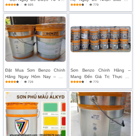
695
779
Miễn Phí!
Cạnh Tranh
Đặt Mua Sơn Benzo Chính
Sơn Benzo Chính Hãng –
Hãng Ngay Hôm Nay – Giá
Mang Đến Giá Trị Thực Sự
726
770
Tốt Nhất Thị Trường
Cho Từng Lớp Sơn