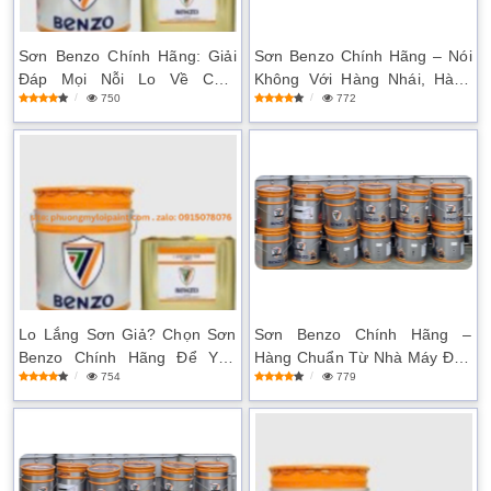
Sơn Benzo Chính Hãng: Giải
Sơn Benzo Chính Hãng – Nói
Đáp Mọi Nỗi Lo Về Chất
Không Với Hàng Nhái, Hàng
750
772
Lượng Sơn
Kém Chất Lượng
Lo Lắng Sơn Giả? Chọn Sơn
Sơn Benzo Chính Hãng –
Benzo Chính Hãng Để Yên
Hàng Chuẩn Từ Nhà Máy Đến
754
779
Tâm Tuyệt Đối
Tay Bạn