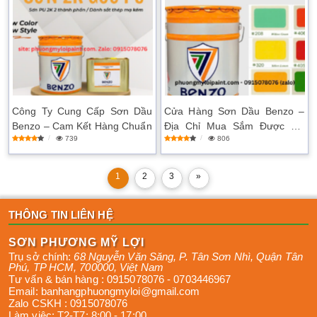
Công Ty Cung Cấp Sơn Dầu
Cửa Hàng Sơn Dầu Benzo –
Benzo – Cam Kết Hàng Chuẩn
Địa Chỉ Mua Sắm Được Tin
739
806
Dùng
1
2
3
»
THÔNG TIN LIÊN HỆ
SƠN PHƯƠNG MỸ LỢI
Trụ sở chính:
68 Nguyễn Văn Săng, P. Tân Sơn Nhì
,
Quận Tân
Phú
,
TP HCM
,
700000
,
Việt Nam
Tư vấn & bán hàng :
0915078076
-
0703446967
Email:
banhangphuongmyloi@gmail.com
Zalo CSKH :
0915078076
Làm việc:
T2-T7: 8:00 - 17:00