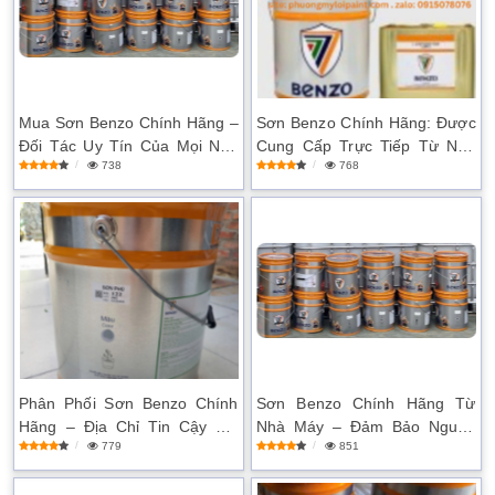
Mua Sơn Benzo Chính Hãng –
Sơn Benzo Chính Hãng: Được
Đối Tác Uy Tín Của Mọi Nhà
Cung Cấp Trực Tiếp Từ Nhà
738
768
Thầu
Sản Xuất
Phân Phối Sơn Benzo Chính
Sơn Benzo Chính Hãng Từ
Hãng – Địa Chỉ Tin Cậy Tại
Nhà Máy – Đảm Bảo Nguồn
779
851
Việt Nam
Gốc Rõ Ràng