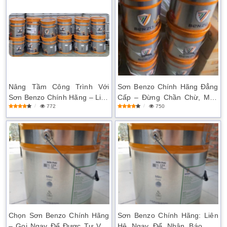
Nâng Tầm Công Trình Với
Sơn Benzo Chính Hãng Đẳng
Sơn Benzo Chính Hãng – Liên
Cấp – Đừng Chần Chừ, Mua
772
750
Hệ Nhanh!
Ngay Hôm Nay!
Chọn Sơn Benzo Chính Hãng
Sơn Benzo Chính Hãng: Liên
– Gọi Ngay Để Được Tư Vấn
Hệ Ngay Để Nhận Báo Giá