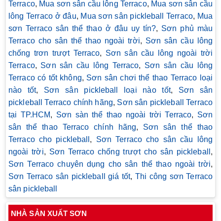
Terraco
,
Mua sơn sân cầu lông Terraco
,
Mua sơn sân cầu
lông Terraco ở đâu
,
Mua sơn sân pickleball Terraco
,
Mua
sơn Terraco sân thể thao ở đâu uy tín?
,
Sơn phủ màu
Terraco cho sân thể thao ngoài trời
,
Sơn sân cầu lông
chống trơn trượt Terraco
,
Sơn sân cầu lông ngoài trời
Terraco
,
Sơn sân cầu lông Terraco
,
Sơn sân cầu lông
Terraco có tốt không
,
Sơn sân chơi thể thao Terraco loại
nào tốt
,
Sơn sân pickleball loại nào tốt
,
Sơn sân
pickleball Terraco chính hãng
,
Sơn sân pickleball Terraco
tại TP.HCM
,
Sơn sàn thể thao ngoài trời Terraco
,
Sơn
sân thể thao Terraco chính hãng
,
Sơn sân thể thao
Terraco cho pickleball
,
Sơn Terraco cho sân cầu lông
ngoài trời
,
Sơn Terraco chống trượt cho sân pickleball
,
Sơn Terraco chuyên dụng cho sân thể thao ngoài trời
,
Sơn Terraco sân pickleball giá tốt
,
Thi công sơn Terraco
sân pickleball
NHÀ SẢN XUẤT SƠN