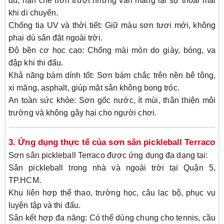
đủ, hạn chế trơn trượt nhưng vẫn mang lại sự thoải mái
khi di chuyển.
Chống tia UV và thời tiết
: Giữ màu sơn tươi mới, không
phai dù sân đặt ngoài trời.
Độ bền cơ học cao
: Chống mài mòn do giày, bóng, va
đập khi thi đấu.
Khả năng bám dính tốt
: Sơn bám chắc trên nền bê tông,
xi măng, asphalt, giúp mặt sân không bong tróc.
An toàn sức khỏe
: Sơn gốc nước, ít mùi, thân thiện môi
trường và không gây hại cho người chơi.
3. Ứng dụng thực tế của sơn sân pickleball Terraco
Sơn sân pickleball Terraco được ứng dụng đa dạng tại:
Sân pickleball trong nhà và ngoài trời
tại Quận 5,
TP.HCM.
Khu liên hợp thể thao, trường học, câu lạc bộ
, phục vụ
luyện tập và thi đấu.
Sân kết hợp đa năng
: Có thể dùng chung cho tennis, cầu