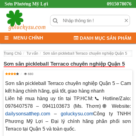
Sơn Phương Mỹ Lợi
0915078076
×
MENU CHÍNH
DANH MỤC SẢN PHẨM
Trang Chủ
Tư vấn
Sơn sân pickleball Terraco chuyên nghiệp Quận 5
Sơn sân pickleball Terraco chuyên nghiệp Quận 5
680
Sơn sân pickleball Terraco chuyên nghiệp Quận 5 – Cam
kết hàng chính hãng, giá tốt, giao hàng nhanh
Liên hệ mua hàng uy tín tại TP.HCM:
📞 Hotline/Zalo:
0976407578 – 0941103673 (Ms. Thơm)
🌐 Website:
dailysonsatthep.com
–
goluckysu.com
Công ty TNHH
Phương Mỹ Lợi
– Đại lý chính hãng phân phối sơn
Terraco tại Quận 5 và toàn quốc.