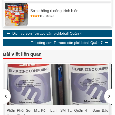
Sơn chống rỉ công trình biển
540
Dịch vụ sơn Terraco sân pickleball Quận 4
Thi công sơn Terraco sân pickleball Quận 7
Bài viết liên quan
Phân Phối Sơn Mạ Kẽm Lạnh SM Tại Quận 4 – Đảm Bảo
Đạ