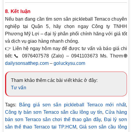
8. Kết luận
Nếu bạn đang cần tìm
sơn sân pickleball Terraco chuyên
nghiệp tại Quận 5
, hãy chọn ngay
Công ty TNHH
Phương Mỹ Lợi
– đại lý phân phối chính hãng với giá tốt
và dịch vụ giao hàng nhanh chóng.
👉 Liên hệ ngay hôm nay để được tư vấn và báo giá chi
tiết:📞
0976407578 (Zalo) – 0941103673 Ms. Thơm
🌐
dailysonsatthep.com
–
goluckysu.com
Tham khảo thêm các bài viết khác ở đây:
Tư vấn
Tags:
Bảng giá sơn sân pickleball Terraco mới nhất
,
Công ty bán sơn Terraco sân cầu lông uy tín
,
Cửa hàng
bán sơn Terraco sân chơi thể thao gần đây
,
Đại lý sơn
sân thể thao Terraco tại TP.HCM
,
Giá sơn sân cầu lông