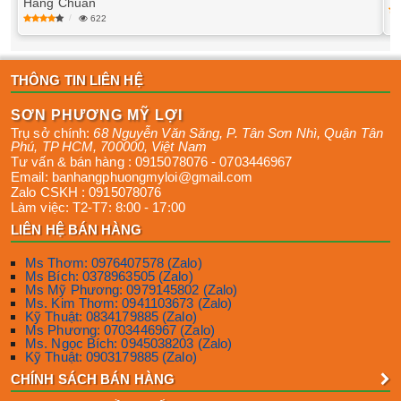
Hàng Chuẩn
622
THÔNG TIN LIÊN HỆ
SƠN PHƯƠNG MỸ LỢI
Trụ sở chính:
68 Nguyễn Văn Săng, P. Tân Sơn Nhì
,
Quận Tân
Phú
,
TP HCM
,
700000
,
Việt Nam
Tư vấn & bán hàng :
0915078076
-
0703446967
Email:
banhangphuongmyloi@gmail.com
Zalo CSKH :
0915078076
Làm việc:
T2-T7: 8:00 - 17:00
LIÊN HỆ BÁN HÀNG
Ms Thơm: 0976407578 (Zalo)
Ms Bích: 0378963505 (Zalo)
Ms Mỹ Phương: 0979145802 (Zalo)
Ms. Kim Thơm: 0941103673 (Zalo)
Kỹ Thuật: 0834179885 (Zalo)
Ms Phương: 0703446967 (Zalo)
Ms. Ngọc Bích: 0945038203 (Zalo)
Kỹ Thuật: 0903179885 (Zalo)
CHÍNH SÁCH BÁN HÀNG