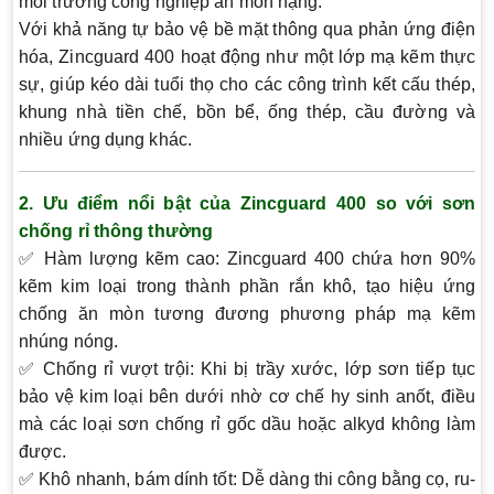
môi trường công nghiệp ăn mòn nặng.
Với khả năng
tự bảo vệ bề mặt thông qua phản ứng điện
hóa
, Zincguard 400 hoạt động như một lớp mạ kẽm thực
sự, giúp kéo dài tuổi thọ cho các công trình kết cấu thép,
khung nhà tiền chế, bồn bể, ống thép, cầu đường và
nhiều ứng dụng khác.
2.
Ưu điểm nổi bật của Zincguard 400 so với sơn
chống rỉ thông thường
✅
Hàm lượng kẽm cao
: Zincguard 400 chứa hơn 90%
kẽm kim loại trong thành phần rắn khô, tạo hiệu ứng
chống ăn mòn tương đương phương pháp mạ kẽm
nhúng nóng.
✅
Chống rỉ vượt trội
: Khi bị trầy xước, lớp sơn tiếp tục
bảo vệ kim loại bên dưới nhờ cơ chế hy sinh anốt, điều
mà các loại sơn chống rỉ gốc dầu hoặc alkyd không làm
được.
✅
Khô nhanh, bám dính tốt
: Dễ dàng thi công bằng cọ, ru-