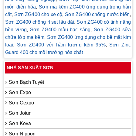
mòn điện hóa
,
Sơn mạ kẽm ZG400 ứng dụng trong hàn
cắt
,
Sơn ZG400 cho xe cộ
,
Sơn ZG400 chống nước biển
,
Sơn ZG400 chống rỉ sét lâu dài
,
Sơn ZG400 có tính năng
bền vững
,
Sơn ZG400 màu bạc sáng
,
Sơn ZG400 sửa
chữa lớp mạ kẽm
,
Sơn ZG400 ứng dụng cho bề mặt kim
loại
,
Sơn ZG400 với hàm lượng kẽm 95%
,
Sơn Zinc
Guard 400 cho môi trường hóa chất
NHÀ SẢN XUẤT SƠN
Sơn Bạch Tuyết
Sơn Expo
Sơn Oexpo
Sơn Jotun
Sơn Kova
Sơn Nippon