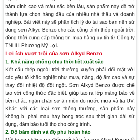
bám dính cao và màu sắc bền lâu, sản phẩm này đã trở
thành lựa chọn hàng đầu của nhiều nhà thầu và doanh
nghiệp. Bài viết này sẽ phân tích lý do tại sao bạn nên sử
dụng sơn Alkyd Benzo cho các công trình thép ngoài trời,
đồng thời cung cấp thông tin mua hàng uy tín từ Công ty
TNHH Phương Mỹ Lợi.
Lợi ích vượt trội của sơn Alkyd Benzo
1. Khả năng chống chịu thời tiết xuất sắc
Kết cấu thép ngoài trời thường xuyên phải đối mặt với
các yếu tố khắc nghiệt như mưa, nắng, độ ẩm cao và sự
thay đổi nhiệt độ đột ngột. Sơn Alkyd Benzo được chế
tạo với công thức đặc biệt, giúp tạo ra lớp màng bảo vệ
bền chắc, ngăn chặn sự ăn mòn do nước mưa và tia UV.
Khác với các loại sơn thông thường, sản phẩm này
không bị phai màu hay bong tróc sau thời gian dài sử
dụng, đảm bảo tuổi thọ cho công trình.
2. Độ bám dính và độ phủ hoàn hảo
Một trong những ưu điểm nổi bật của sơn Alkyd Benzo là