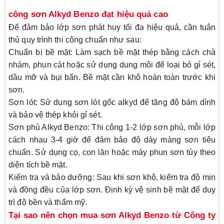
công sơn Alkyd Benzo đạt hiệu quả cao
Để đảm bảo lớp sơn phát huy tối đa hiệu quả, cần tuân
thủ quy trình thi công chuẩn như sau:
Chuẩn bị bề mặt
: Làm sạch bề mặt thép bằng cách chà
nhám, phun cát hoặc sử dụng dung môi để loại bỏ gỉ sét,
dầu mỡ và bụi bẩn. Bề mặt cần khô hoàn toàn trước khi
sơn.
Sơn lót
: Sử dụng sơn lót gốc alkyd để tăng độ bám dính
và bảo vệ thép khỏi gỉ sét.
Sơn phủ Alkyd Benzo
: Thi công 1-2 lớp sơn phủ, mỗi lớp
cách nhau 3-4 giờ để đảm bảo độ dày màng sơn tiêu
chuẩn. Sử dụng cọ, con lăn hoặc máy phun sơn tùy theo
diện tích bề mặt.
Kiểm tra và bảo dưỡng
: Sau khi sơn khô, kiểm tra độ mịn
và đồng đều của lớp sơn. Định kỳ vệ sinh bề mặt để duy
trì độ bền và thẩm mỹ.
Tại sao nên chọn mua sơn Alkyd Benzo từ Công ty