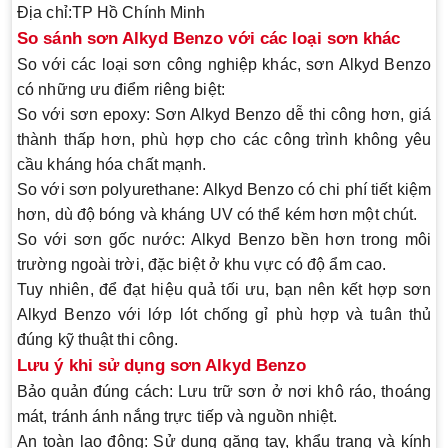
Địa chỉ:TP Hồ Chính Minh
So sánh sơn Alkyd Benzo với các loại sơn khác
So với các loại sơn công nghiệp khác, sơn Alkyd Benzo
có những ưu điểm riêng biệt:
So với sơn epoxy
: Sơn Alkyd Benzo dễ thi công hơn, giá
thành thấp hơn, phù hợp cho các công trình không yêu
cầu kháng hóa chất mạnh.
So với sơn polyurethane
: Alkyd Benzo có chi phí tiết kiệm
hơn, dù độ bóng và kháng UV có thể kém hơn một chút.
So với sơn gốc nước
: Alkyd Benzo bền hơn trong môi
trường ngoài trời, đặc biệt ở khu vực có độ ẩm cao.
Tuy nhiên, để đạt hiệu quả tối ưu, bạn nên kết hợp sơn
Alkyd Benzo với lớp lót chống gỉ phù hợp và tuân thủ
đúng kỹ thuật thi công.
Lưu ý khi sử dụng sơn Alkyd Benzo
Bảo quản đúng cách
: Lưu trữ sơn ở nơi khô ráo, thoáng
mát, tránh ánh nắng trực tiếp và nguồn nhiệt.
An toàn lao động
: Sử dụng găng tay, khẩu trang và kính