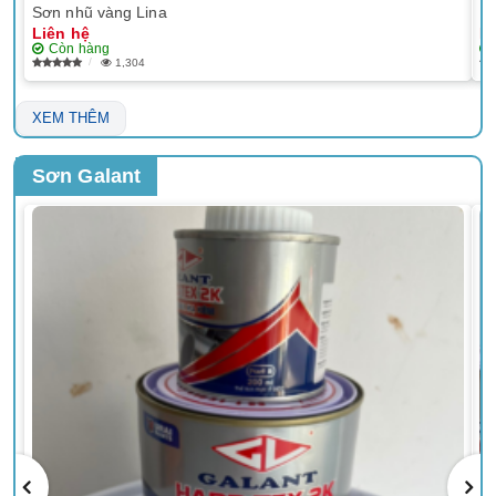
Sơn nhũ vàng Lina
EP
Liên hệ
Li
Còn hàng
1,304
XEM THÊM
Sơn Galant