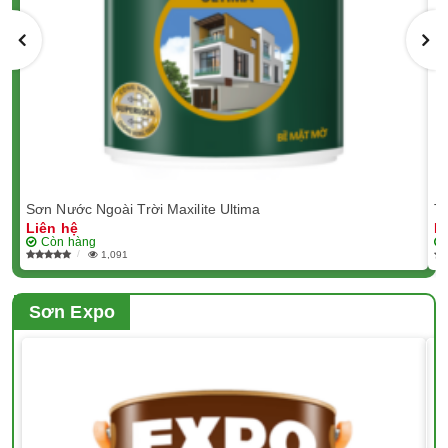
Sơn Nước Ngoài Trời Maxilite Ultima
T
Liên hệ
L
Còn hàng
1,091
Sơn Expo