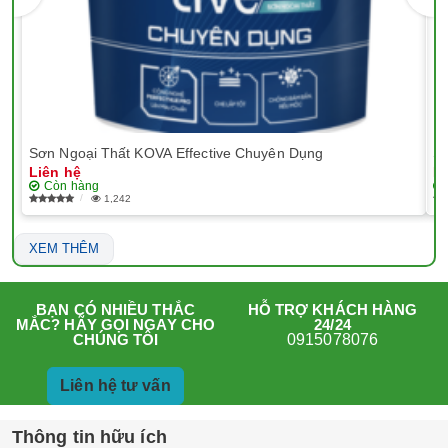
Sơn Ngoại Thất KOVA Effective Chuyên Dụng
Sơ
Liên hệ
Li
Còn hàng
1,242
XEM THÊM
HỖ TRỢ KHÁCH HÀNG
BẠN CÓ NHIỀU THẮC
24/24
MẮC? HÃY GỌI NGAY CHO
0915078076
CHÚNG TÔI
Liên hệ tư vấn
Thông tin hữu ích