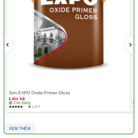
Sơn EXPO Oxide Primer Gloss
Sơ
Liên hệ
Li
Còn hàng
1,377
XEM THÊM