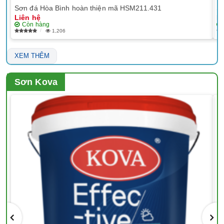
Sơn đá Hòa Bình hoàn thiện mã HSM211.431
Sơ
Liên hệ
Li
Còn hàng
1,206
XEM THÊM
Sơn Kova