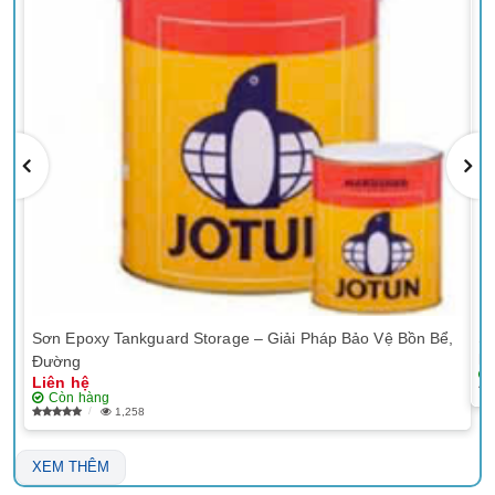
Sơn Epoxy Tankguard Storage – Giải Pháp Bảo Vệ Bồn Bể,
Sơ
Li
Đường
Liên hệ
Còn hàng
1,258
XEM THÊM