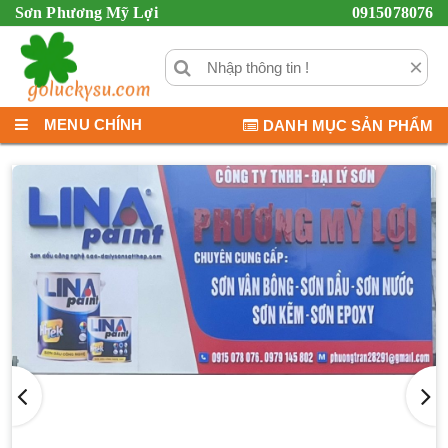
Sơn Phương Mỹ Lợi
0915078076
×
MENU CHÍNH
DANH MỤC SẢN PHẨM