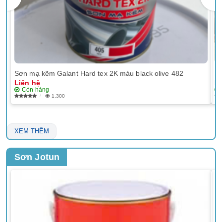
Sơn mạ kẽm Galant Hard tex 2K màu black olive 482
Sơ
Liên hệ
Li
Còn hàng
1,300
XEM THÊM
Sơn Jotun