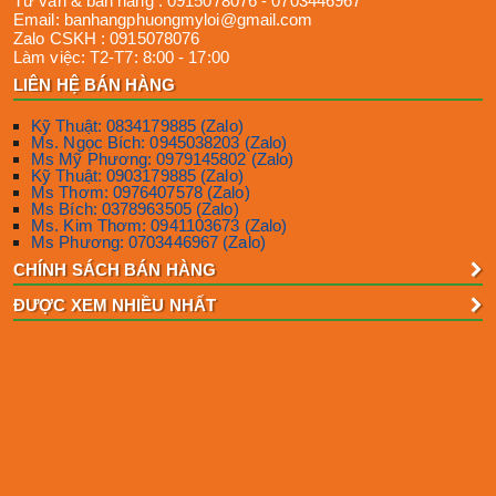
Tư vấn & bán hàng :
0915078076
-
0703446967
Email:
banhangphuongmyloi@gmail.com
Zalo CSKH :
0915078076
Làm việc:
T2-T7: 8:00 - 17:00
LIÊN HỆ BÁN HÀNG
Kỹ Thuật: 0834179885 (Zalo)
Ms. Ngọc Bích: 0945038203 (Zalo)
Ms Mỹ Phương: 0979145802 (Zalo)
Kỹ Thuật: 0903179885 (Zalo)
Ms Thơm: 0976407578 (Zalo)
Ms Bích: 0378963505 (Zalo)
Ms. Kim Thơm: 0941103673 (Zalo)
Ms Phương: 0703446967 (Zalo)
CHÍNH SÁCH BÁN HÀNG
ĐƯỢC XEM NHIỀU NHẤT