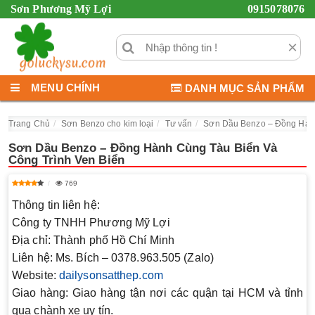
Sơn Phương Mỹ Lợi
0915078076
×
MENU CHÍNH
DANH MỤC SẢN PHẨM
Trang Chủ
Sơn Benzo cho kim loại
Tư vấn
Sơn Dầu Benzo – Đồng Hành
Sơn Dầu Benzo – Đồng Hành Cùng Tàu Biển Và
Công Trình Ven Biển
769
Thông tin liên hệ:
Công ty TNHH Phương Mỹ Lợi
Địa chỉ
: Thành phố Hồ Chí Minh
Liên hệ
: Ms. Bích – 0378.963.505 (Zalo)
Website
:
dailysonsatthep.com
Giao hàng
: Giao hàng tận nơi các quận tại HCM và tỉnh
qua chành xe uy tín.