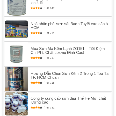
lon 4 lít
647
Nhà phân phối sơn sắt Bạch Tuyết cao cấp ở
HCM
711
Mua Sơn Mạ Kẽm Lạnh ZG151 – Tiết Kiệm
Chi Phí, Chất Lượng Đỉnh Cao!
717
Hướng Dẫn Chọn Sơn Kẽm 2 Trong 1 Toa Tại
TP. HCM Chuẩn
715
Công ty cung cấp sơn dầu Thế Hệ Mới chất
lượng cao
731