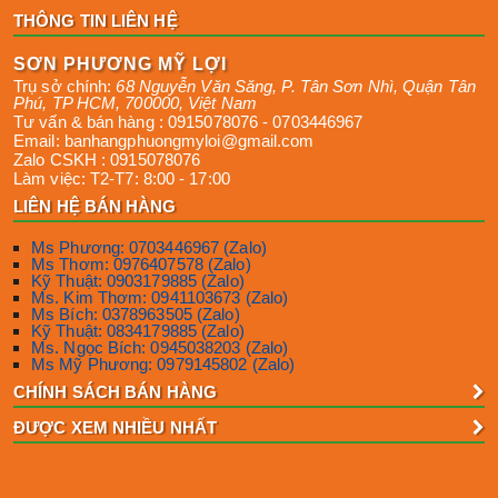
THÔNG TIN LIÊN HỆ
SƠN PHƯƠNG MỸ LỢI
Trụ sở chính:
68 Nguyễn Văn Săng, P. Tân Sơn Nhì
,
Quận Tân
Phú
,
TP HCM
,
700000
,
Việt Nam
Tư vấn & bán hàng :
0915078076
-
0703446967
Email:
banhangphuongmyloi@gmail.com
Zalo CSKH :
0915078076
Làm việc:
T2-T7: 8:00 - 17:00
LIÊN HỆ BÁN HÀNG
Ms Phương: 0703446967 (Zalo)
Ms Thơm: 0976407578 (Zalo)
Kỹ Thuật: 0903179885 (Zalo)
Ms. Kim Thơm: 0941103673 (Zalo)
Ms Bích: 0378963505 (Zalo)
Kỹ Thuật: 0834179885 (Zalo)
Ms. Ngọc Bích: 0945038203 (Zalo)
Ms Mỹ Phương: 0979145802 (Zalo)
CHÍNH SÁCH BÁN HÀNG
ĐƯỢC XEM NHIỀU NHẤT