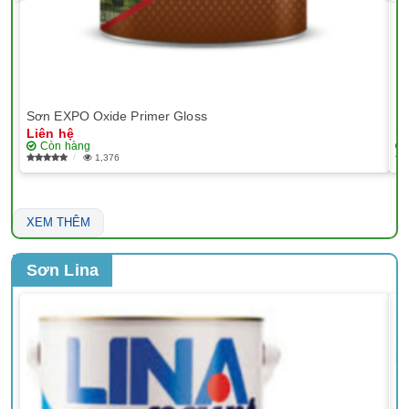
Sơn EXPO Oxide Primer Gloss
Sơ
Liên hệ
Li
Còn hàng
1,376
XEM THÊM
Sơn Lina