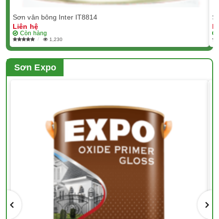
Sơn vân bông Inter IT8814
Sơ
Liên hệ
L
Còn hàng
1,230
Sơn Expo