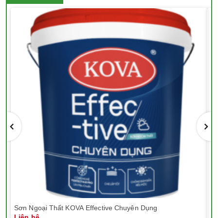
Sơn Ngoại Thất KOVA Effective Chuyên Dụng
Sơ
Liên hệ
Li