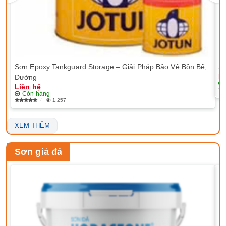
Sơn Epoxy Tankguard Storage – Giải Pháp Bảo Vệ Bồn Bể,
Sơ
Li
Đường
Liên hệ
Còn hàng
1,257
XEM THÊM
Sơn giả đá