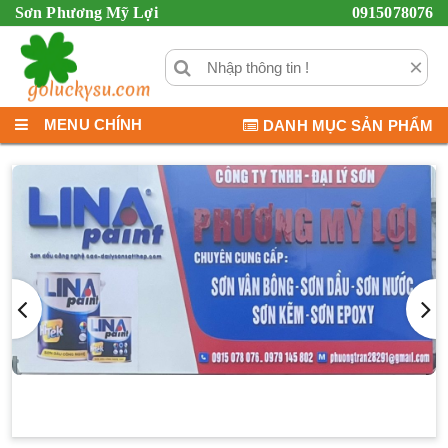
Sơn Phương Mỹ Lợi
0915078076
×
MENU CHÍNH
DANH MỤC SẢN PHẨM