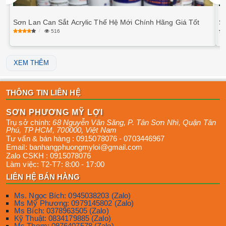
Sơn Lan Can Sắt Acrylic Thế Hệ Mới Chính Hãng Giá Tốt
S
516
XEM THÊM
THÔNG TIN LIÊN HỆ
SƠN PHƯƠNG MỸ LỢI
Trụ sở chính:
68 Nguyễn Văn Săng, P. Tân Sơn Nhì
,
Quận Tân
Phú
,
TP HCM
,
700000
,
Việt Nam
Tư vấn & bán hàng :
0915078076
-
0703446967
Email:
banhangphuongmyloi@gmail.com
Zalo CSKH :
0915078076
Làm việc:
T2-T7: 8:00 - 17:00
LIÊN HỆ BÁN HÀNG
Ms. Ngọc Bích: 0945038203 (Zalo)
Ms Mỹ Phương: 0979145802 (Zalo)
Ms Bích: 0378963505 (Zalo)
Kỹ Thuật: 0834179885 (Zalo)
Ms Thơm: 0976407578 (Zalo)