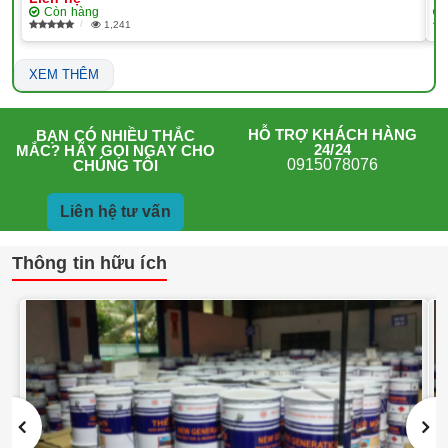
Còn hàng
1,241
XEM THÊM
HỖ TRỢ KHÁCH HÀNG
BẠN CÓ NHIỀU THẮC
24/24
MẮC? HÃY GỌI NGAY CHO
0915078076
CHÚNG TÔI
Liên hệ tư vấn
Thông tin hữu ích