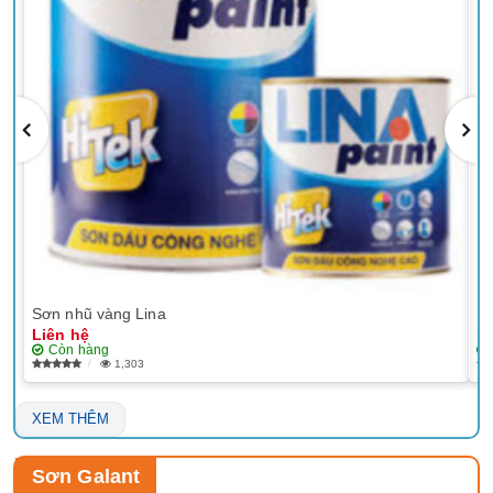
Sơn nhũ vàng Lina
EP
Liên hệ
Li
Còn hàng
1,303
XEM THÊM
Sơn Galant