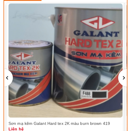
Sơn mạ kẽm Galant Hard tex 2K màu burn brown 419
Sơ
Liên hệ
Li