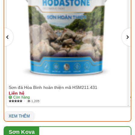
Sơn đá Hòa Bình hoàn thiện mã HSM211.431
Sơ
Liên hệ
Li
Còn hàng
1,205
XEM THÊM
Sơn Kova