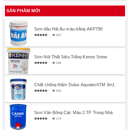
SẢN PHẨM MỚI
Sơn dầu Hải Âu màu trắng AKP790
247
Sơn Nội Thất Siêu Trắng Kenny Snow
169
Chất chống thấm Dulux AquatechTM 3in1
203
Sơn Vân Bông Các Màu 2 TP Trong Nhà
174