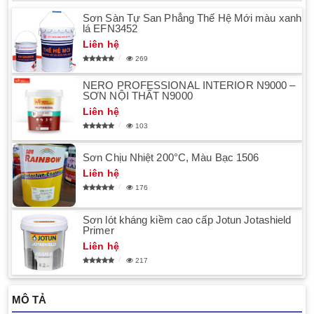
Sơn Sàn Tự San Phẳng Thế Hệ Mới màu xanh
lá EFN3452
Liên hệ
269
NERO PROFESSIONAL INTERIOR N9000 –
SƠN NỘI THẤT N9000
Liên hệ
103
Sơn Chịu Nhiệt 200°C, Màu Bạc 1506
Liên hệ
176
Sơn lót kháng kiềm cao cấp Jotun Jotashield
Primer
Liên hệ
217
MÔ TẢ