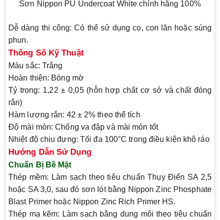
Sơn Nippon PU Undercoat White chính hãng 100%
Dễ dàng thi công
: Có thể sử dụng cọ, con lăn hoặc súng
phun.
Thông Số Kỹ Thuật
Màu sắc
: Trắng
Hoàn thiện
: Bóng mờ
Tỷ trọng
: 1,22 ± 0,05 (hỗn hợp chất cơ sở và chất đóng
rắn)
Hàm lượng rắn
: 42 ± 2% theo thể tích
Độ mài mòn
: Chống va đập và mài mòn tốt
Nhiệt độ chịu đựng
: Tối đa 100°C trong điều kiện khô ráo
Hướng Dẫn Sử Dụng
Chuẩn Bị Bề Mặt
Thép mềm
: Làm sạch theo tiêu chuẩn Thụy Điển SA 2,5
hoặc SA 3,0, sau đó sơn lót bằng Nippon Zinc Phosphate
Blast Primer hoặc Nippon Zinc Rich Primer HS.
Thép mạ kẽm
: Làm sạch bằng dung môi theo tiêu chuẩn