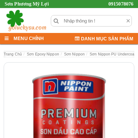
Sơn Phương Mỹ Lợi
0915078076
×
MENU CHÍNH
DANH MỤC SẢN PHẨM
Trang Chủ
Sơn Epoxy Nippon
Sơn Nippon
Sơn Nippon PU Undercoat 