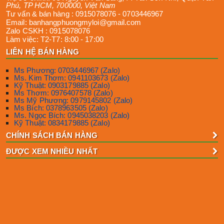
Phú
,
TP HCM
,
700000
,
Việt Nam
Tư vấn & bán hàng :
0915078076
-
0703446967
Email:
banhangphuongmyloi@gmail.com
Zalo CSKH :
0915078076
Làm việc:
T2-T7: 8:00 - 17:00
LIÊN HỆ BÁN HÀNG
Ms Phương: 0703446967 (Zalo)
Ms. Kim Thơm: 0941103673 (Zalo)
Kỹ Thuật: 0903179885 (Zalo)
Ms Thơm: 0976407578 (Zalo)
Ms Mỹ Phương: 0979145802 (Zalo)
Ms Bích: 0378963505 (Zalo)
Ms. Ngọc Bích: 0945038203 (Zalo)
Kỹ Thuật: 0834179885 (Zalo)
CHÍNH SÁCH BÁN HÀNG
ĐƯỢC XEM NHIỀU NHẤT