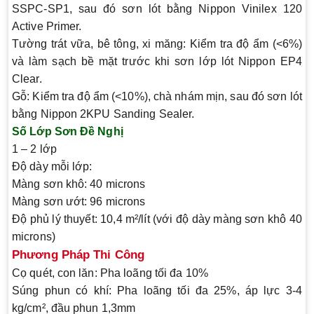
SSPC-SP1, sau đó sơn lót bằng Nippon Vinilex 120
Active Primer.
Tường trát vữa, bê tông, xi măng
: Kiểm tra độ ẩm (<6%)
và làm sạch bề mặt trước khi sơn lớp lót Nippon EP4
Clear.
Gỗ
: Kiểm tra độ ẩm (<10%), chà nhám mịn, sau đó sơn lót
bằng Nippon 2KPU Sanding Sealer.
Số Lớp Sơn Đề Nghị
1 – 2 lớp
Độ dày mỗi lớp
:
Màng sơn khô: 40 microns
Màng sơn ướt: 96 microns
Độ phủ lý thuyết
: 10,4 m²/lít (với độ dày màng sơn khô 40
microns)
Phương Pháp Thi Công
Cọ quét, con lăn
: Pha loãng tối đa 10%
Súng phun có khí
: Pha loãng tối đa 25%, áp lực 3-4
kg/cm², đầu phun 1,3mm