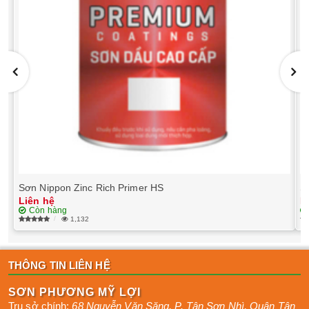
Sơn Nippon Zinc Rich Primer HS
S
Liên hệ
L
Còn hàng
1,132
THÔNG TIN LIÊN HỆ
SƠN PHƯƠNG MỸ LỢI
Trụ sở chính:
68 Nguyễn Văn Săng, P. Tân Sơn Nhì
,
Quận Tân