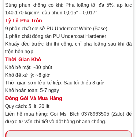
Súng phun không có khí
: Pha loãng tối đa 5%, áp lực
140-170 kg/cm², đầu phun 0,015” – 0,017”
Tỷ Lệ Pha Trộn
9 phần
chất cơ sở
PU Undercoat White (Base)
1 phần
chất đóng rắn
PU Undercoat Hardener
Khuấy đều trước khi thi công, chỉ pha loãng sau khi đã
trộn hỗn hợp.
Thời Gian Khô
Khô bề mặt
: ~30 phút
Khô để xử lý
: ~6 giờ
Thời gian sơn lớp kế tiếp
: Sau tối thiểu 8 giờ
Khô hoàn toàn
: 5-7 ngày
Đóng Gói Và Mua Hàng
Quy cách
: 5 lít, 20 lít
Liên hệ mua hàng
: Gọi Ms. Bích 0378963505 (Zalo) để
được tư vấn chi tiết và đặt hàng nhanh chóng.