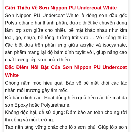
Giới Thiệu Về Sơn Nippon PU Undercoat White
Sơn Nippon PU Undercoat White là dòng sơn dầu gốc
Polyurethane hai thành phần, được thiết kế chuyên dụng
làm lớp sơn giữa cho nhiều bề mặt khác nhau như kim
loại, gỗ, nhựa, bê tông, tường trát vữa,… Với công thức
đặc biệt dựa trên phản ứng giữa acrylic và isocyanate,
sản phẩm mang lại độ bám dính tuyệt vời, giúp nâng cao
chất lượng lớp sơn hoàn thiện.
Đặc Điểm Nổi Bật Của Sơn Nippon PU Undercoat
White
Chống nấm mốc hiệu quả
: Bảo vệ bề mặt khỏi các tác
nhân môi trường gây ẩm mốc.
Độ bám dính cao
: Hoạt động hiệu quả trên các bề mặt đã
sơn Epoxy hoặc Polyurethane.
Không độc hại, dễ sử dụng
: Đảm bảo an toàn cho người
thi công và môi trường.
Tạo nền tảng vững chắc cho lớp sơn phủ
: Giúp lớp sơn