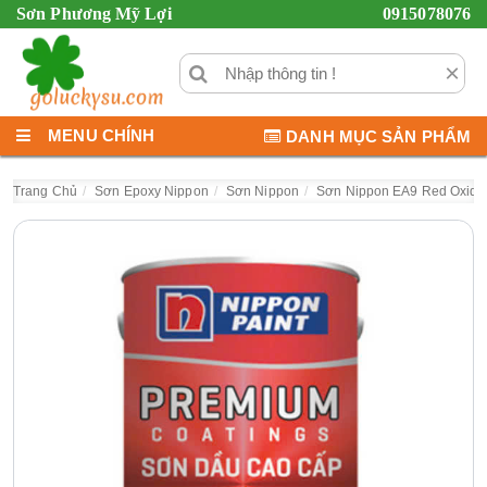
Sơn Phương Mỹ Lợi
0915078076
×
MENU CHÍNH
DANH MỤC SẢN PHẨM
Trang Chủ
Sơn Epoxy Nippon
Sơn Nippon
Sơn Nippon EA9 Red Oxide