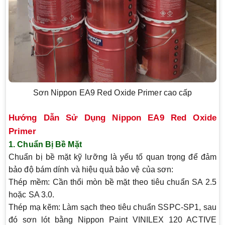
Sơn Nippon EA9 Red Oxide Primer cao cấp
Hướng Dẫn Sử Dụng Nippon EA9 Red Oxide
Primer
1. Chuẩn Bị Bề Mặt
Chuẩn bị bề mặt kỹ lưỡng là yếu tố quan trọng để đảm
bảo độ bám dính và hiệu quả bảo vệ của sơn:
Thép mềm
: Cần thổi mòn bề mặt theo tiêu chuẩn SA 2.5
hoặc SA 3.0.
Thép mạ kẽm
: Làm sạch theo tiêu chuẩn SSPC-SP1, sau
đó sơn lót bằng Nippon Paint VINILEX 120 ACTIVE