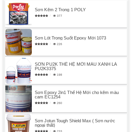
Sơn Kẽm 2 Trong 1 POLY
377
Sơn Lót Trong Suốt Epoxy Mới 1073
226
SƠN PU2K THẾ HỆ MỚI MÀU XANH LÁ
PU2K3375
198
Sơn Epoxy 2in1 Thế Hệ Mới cho kẽm màu
cam EC1254
260
Sơn Jotun Tough Shield Max ( Sơn nước
ngoại thất)
233