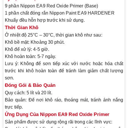
9 phần Nippon EA9 Red Oxide Primer (Base)
1 phần chất đóng rắn Nippon Paint EA9 HARDENER
Khuấy đều hỗn hợp trước khi sử dụng.
Thời Gian Khô
Ở nhiệt độ
25°C – 30°C
, thời gian khô như sau:
Khô bề mặt
: Khoảng
30 phút
.
Khô để xử lý
:
4-5 giờ
.
Khô hoàn toàn
:
5-7 ngày
.
Lưu ý: Không để sơn tiếp xúc với nước hoặc hóa chất
trước khi khô hoàn toàn để tránh làm giảm chất lượng
sơn.
Đóng Gói & Bảo Quản
Quy cách
: 5 lít và 20 lít.
Bảo quản
: Để nơi khô ráo, thoáng mát, tránh ánh nắng
trực tiếp.
Ứng Dụng Của Nippon EA9 Red Oxide Primer
Sản phẩm được sử dụng rộng rãi trong các lĩnh vực: