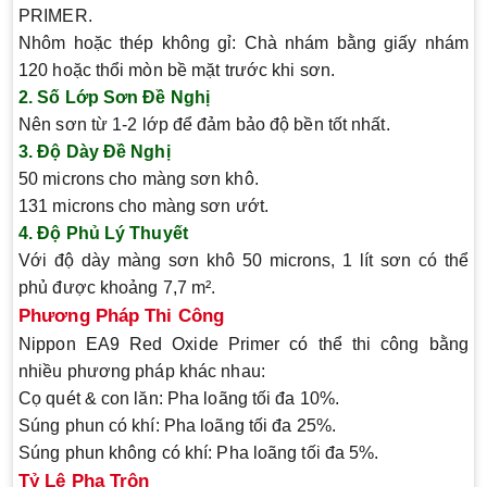
PRIMER.
Nhôm hoặc thép không gỉ
: Chà nhám bằng giấy nhám
120 hoặc thổi mòn bề mặt trước khi sơn.
2. Số Lớp Sơn Đề Nghị
Nên sơn từ
1-2 lớp
để đảm bảo độ bền tốt nhất.
3. Độ Dày Đề Nghị
50 microns
cho màng sơn khô.
131 microns
cho màng sơn ướt.
4. Độ Phủ Lý Thuyết
Với độ dày màng sơn khô 50 microns, 1 lít sơn có thể
phủ được khoảng
7,7 m²
.
Phương Pháp Thi Công
Nippon EA9 Red Oxide Primer có thể thi công bằng
nhiều phương pháp khác nhau:
Cọ quét & con lăn
: Pha loãng tối đa
10%
.
Súng phun có khí
: Pha loãng tối đa
25%
.
Súng phun không có khí
: Pha loãng tối đa
5%
.
Tỷ Lệ Pha Trộn