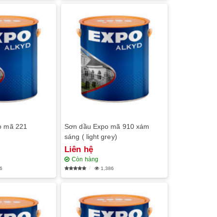
o mã 221
Sơn dầu Expo mã 910 xám
sáng ( light grey)
Liên hệ
Còn hàng
6
1,386