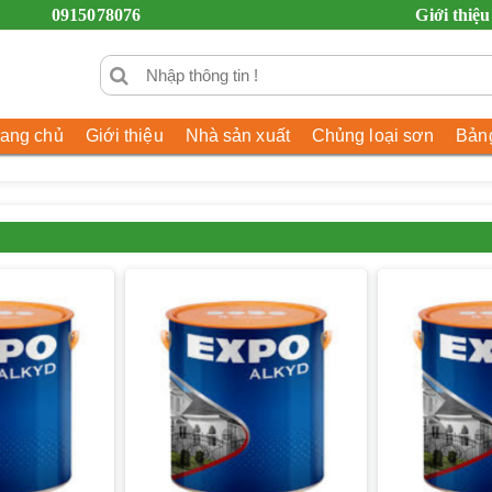
0915078076
Giới thiệu
rang chủ
Giới thiệu
Nhà sản xuất
Chủng loại sơn
Bảng