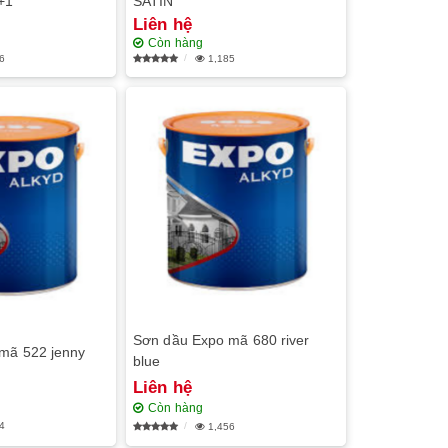
+1
SATIN
Liên hệ
Còn hàng
6
1,185
Sơn dầu Expo mã 680 river
mã 522 jenny
blue
Liên hệ
Còn hàng
4
1,456