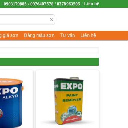
Liên hệ
0903179885 / 0976407578 / 0378963505
×
 giá sơn
Bảng màu sơn
Tư vấn
Liên hệ