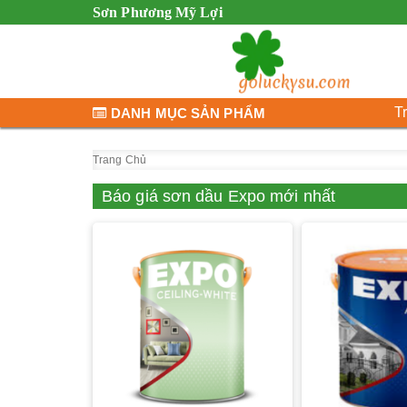
Sơn Phương Mỹ Lợi
T
DANH MỤC SẢN PHẨM
Trang Chủ
Báo giá sơn dầu Expo mới nhất