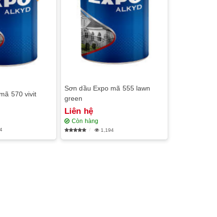
Sơn dầu Expo mã 555 lawn
ã 570 vivit
green
Liên hệ
Còn hàng
4
1,194