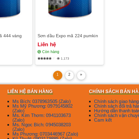
ã 444 vàng
Sơn dầu Expo mã 224 pumkin
Liên hệ
Còn hàng
1,173
1
2
»
LIÊN HỆ BÁN HÀNG
CHÍNH SÁCH BÁN H
Ms Bích: 0378963505 (Zalo)
Chính sách giao hàng
Ms Mỹ Phương: 0979145802
Chính sách đổi trả hà
(Zalo)
Hướng dẫn thanh toá
Ms. Kim Thơm: 0941103673
Chính sách vận chuy
(Zalo)
Cam kết
Ms. Ngọc Bích: 0945038203
(Zalo)
Ms Phương: 0703446967 (Zalo)
Kỹ Thuật: 0903179885 (Zalo)