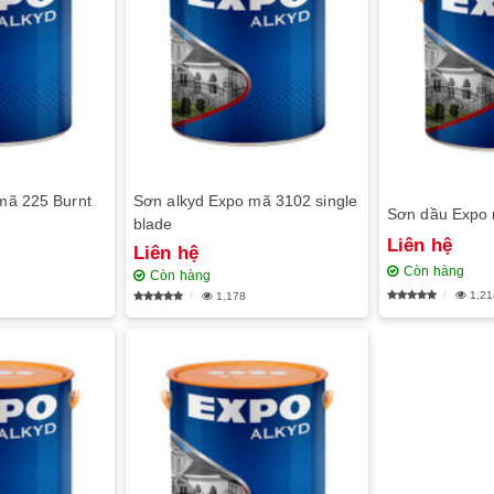
mã 225 Burnt
Sơn alkyd Expo mã 3102 single
Sơn dầu Expo m
blade
Liên hệ
Liên hệ
Còn hàng
Còn hàng
1,21
1,178