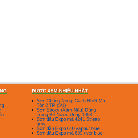
ÀNG
ĐƯỢC XEM NHIỀU NHẤT
Sơn Chống Nóng, Cách Nhiệt Mái
ng
Tôn 2 TP (5/1)
n
Sơn Epoxy (Xám-Nâu) Dùng
ển
Trong Bể Nước Uống 1058
Sơn dầu Expo mã 4241 Stiletto
gray
Sơn dầu Expo 610 vapour blue
Sơn dầu Expo mã 680 river blue