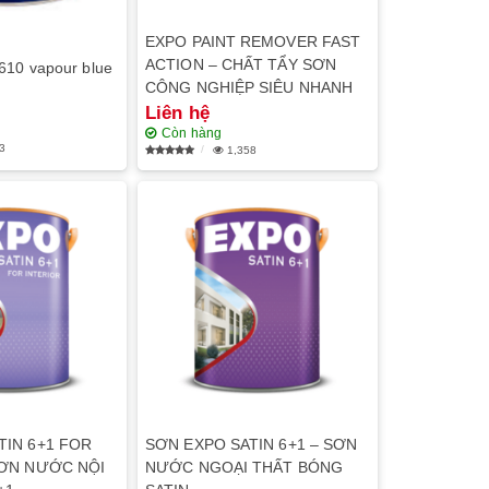
EXPO PAINT REMOVER FAST
ACTION – CHẤT TẨY SƠN
610 vapour blue
CÔNG NGHIỆP SIÊU NHANH
Liên hệ
Còn hàng
3
1,358
TIN 6+1 FOR
SƠN EXPO SATIN 6+1 – SƠN
SƠN NƯỚC NỘI
NƯỚC NGOẠI THẤT BÓNG