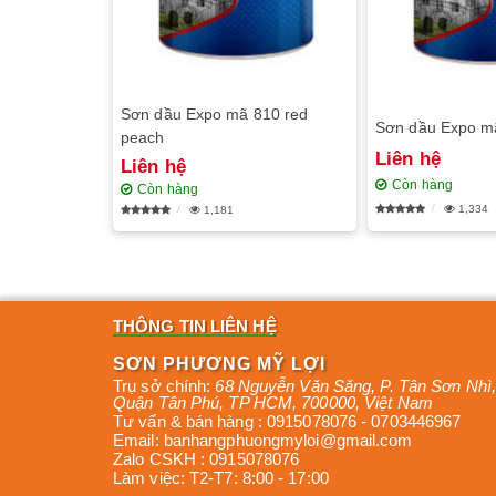
Sơn dầu Expo mã 810 red
Sơn dầu Expo m
peach
Liên hệ
Liên hệ
Còn hàng
Còn hàng
1,334
1,181
THÔNG TIN LIÊN HỆ
SƠN PHƯƠNG MỸ LỢI
Trụ sở chính:
68 Nguyễn Văn Săng, P. Tân Sơn Nhì
,
Quận Tân Phú
,
TP HCM
,
700000
,
Việt Nam
Tư vấn & bán hàng :
0915078076
-
0703446967
Email:
banhangphuongmyloi@gmail.com
Zalo CSKH :
0915078076
Làm việc:
T2-T7: 8:00 - 17:00