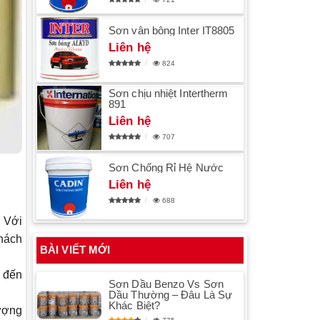
Sơn vân bông Inter IT8805
Liên hệ
824
Sơn chịu nhiệt Intertherm
891
Liên hệ
707
Sơn Chống Rỉ Hệ Nước
Liên hệ
688
. Với
khách
BÀI VIẾT MỚI
 đến
Sơn Dầu Benzo Vs Sơn
Dầu Thường – Đâu Là Sự
Khác Biệt?
tượng