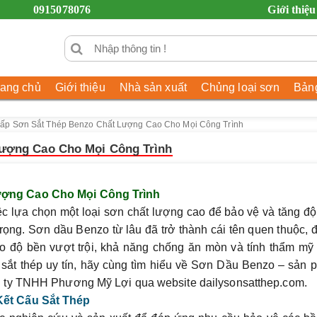
0915078076
Giới thiệu
rang chủ
Giới thiệu
Nhà sản xuất
Chủng loại sơn
Bảng
ấp Sơn Sắt Thép Benzo Chất Lượng Cao Cho Mọi Công Trình
ượng Cao Cho Mọi Công Trình
ợng Cao Cho Mọi Công Trình
ệc lựa chọn một loại sơn chất lượng cao để bảo vệ và tăng đ
trọng. Sơn dầu Benzo từ lâu đã trở thành cái tên quen thuộc,
o độ bền vượt trội, khả năng chống ăn mòn và tính thẩm mỹ
ắt thép uy tín, hãy cùng tìm hiểu về
Sơn Dầu Benzo
– sản 
g ty TNHH Phương Mỹ Lợi qua website
dailysonsatthep.com
.
ết Cấu Sắt Thép