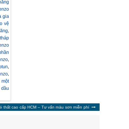
năng
enzo
 gia
o vệ
hãng
,
tháp
Benzo
phần
enzo
,
otun
,
enzo
,
n một
n dầu
ội thất cao cấp HCM – Tư vấn màu sơn miễn phí