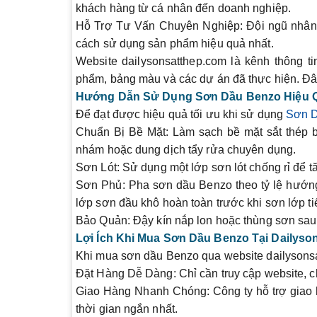
khách hàng từ cá nhân đến doanh nghiệp.
Hỗ Trợ Tư Vấn Chuyên Nghiệp
: Đội ngũ nhân
cách sử dụng sản phẩm hiệu quả nhất.
Website
dailysonsatthep.com
là kênh thông tin
phẩm, bảng màu và các dự án đã thực hiện. Đây 
Hướng Dẫn Sử Dụng Sơn Dầu Benzo Hiệu 
Để đạt được hiệu quả tối ưu khi sử dụng
Sơn 
Chuẩn Bị Bề Mặt
: Làm sạch bề mặt sắt thép b
nhám hoặc dung dịch tẩy rửa chuyên dụng.
Sơn Lót
: Sử dụng một lớp sơn lót chống rỉ để 
Sơn Phủ
: Pha sơn dầu Benzo theo tỷ lệ hướng
lớp sơn đầu khô hoàn toàn trước khi sơn lớp ti
Bảo Quản
: Đậy kín nắp lon hoặc thùng sơn sau
Lợi Ích Khi Mua Sơn Dầu Benzo Tại Dailyso
Khi mua sơn dầu Benzo qua website
dailysons
Đặt Hàng Dễ Dàng
: Chỉ cần truy cập website, c
Giao Hàng Nhanh Chóng
: Công ty hỗ trợ gia
thời gian ngắn nhất.