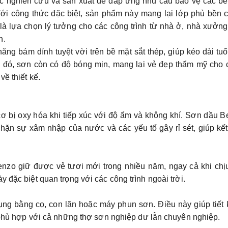
 nghiên cứu và sản xuất để đáp ứng nhu cầu bảo vệ các bề
. Với công thức đặc biệt, sản phẩm này mang lại lớp phủ bền 
 là lựa chọn lý tưởng cho các công trình từ nhà ở, nhà xưởn
n.
ng bám dính tuyệt vời trên bề mặt sắt thép, giúp kéo dài tuổ
ạnh đó, sơn còn có độ bóng mịn, mang lại vẻ đẹp thẩm mỹ cho
ề thiết kế.
cơ bị oxy hóa khi tiếp xúc với độ ẩm và không khí. Sơn dầu 
hặn sự xâm nhập của nước và các yếu tố gây rỉ sét, giúp kế
enzo
giữ được vẻ tươi mới trong nhiều năm, ngay cả khi chị
 đặc biệt quan trọng với các công trình ngoài trời.
ng bằng cọ, con lăn hoặc máy phun sơn. Điều này giúp tiết 
, phù hợp với cả những thợ sơn nghiệp dư lẫn chuyên nghiệp.