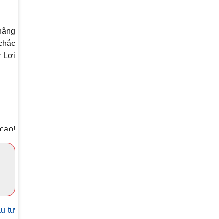
nâng
 chắc
ỹ Lợi
cao!
u tư