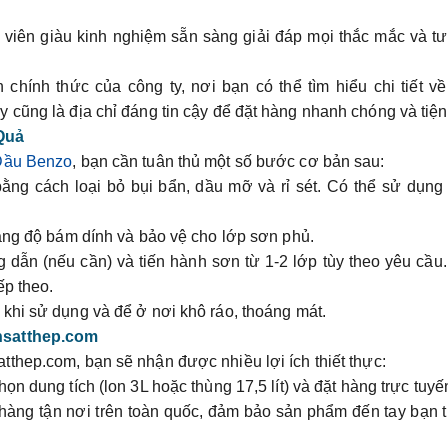
 viên giàu kinh nghiệm sẵn sàng giải đáp mọi thắc mắc và t
 chính thức của công ty, nơi bạn có thể tìm hiểu chi tiết v
cũng là địa chỉ đáng tin cậy để đặt hàng nhanh chóng và tiện 
Quả
Dầu Benzo
, bạn cần tuân thủ một số bước cơ bản sau:
ằng cách loại bỏ bụi bẩn, dầu mỡ và rỉ sét. Có thể sử dụng
tăng độ bám dính và bảo vệ cho lớp sơn phủ.
 dẫn (nếu cần) và tiến hành sơn từ 1-2 lớp tùy theo yêu cầu
ếp theo.
 khi sử dụng và để ở nơi khô ráo, thoáng mát.
nsatthep.com
atthep.com
, bạn sẽ nhận được nhiều lợi ích thiết thực:
họn dung tích (lon 3L hoặc thùng 17,5 lít) và đặt hàng trực tuyế
o hàng tận nơi trên toàn quốc, đảm bảo sản phẩm đến tay bạn 