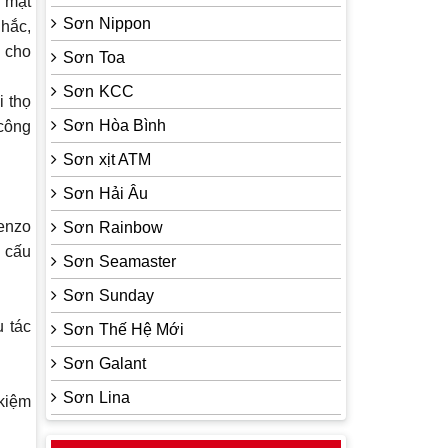
 mặt
Sơn Nippon
chắc,
g cho
Sơn Toa
Sơn KCC
i thọ
Sơn Hòa Bình
 công
Sơn xịt ATM
Sơn Hải Âu
Benzo
Sơn Rainbow
t cấu
Sơn Seamaster
Sơn Sunday
u tác
Sơn Thế Hệ Mới
Sơn Galant
Sơn Lina
kiệm