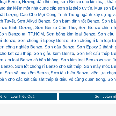
 loại Benzo
,
Hướng dẫn thi công sơn Benzo cho kim loại
,
khả 
g tìm kiếm một nhà cung cấp sơn sắt thép uy tín
,
Mua sơn B
t Lượng Cao Cho Mọi Công Trình Trong ngành xây dựng và
h Tuyết
,
Sơn Alkyd Benzo
,
Sơn bám dính tốt Benzo
,
Sơn bả
nzo Bình Dương
,
Sơn Benzo Cần Thơ
,
Sơn Benzo chính 
Sơn Benzo tại TP.HCM
,
Sơn bóng kim loại Benzo
,
Sơn cầu 
rỉ Benzo
,
Sơn chống rỉ Epoxy Benzo
,
Sơn chống rỉ kim loại 
ơn công nghiệp Benzo
,
Sơn dầu Benzo
,
Sơn Epoxy 2 thành 
ho kết cấu thép
,
Sơn giàu kẽm Benzo
,
Sơn kết cấu thép B
n kim loại Benzo có bền không
,
Sơn kim loại Benzo vs sơn J
ỉ Benzo
,
Sơn lót chống rỉ Benzo cho sắt thép
,
Sơn máy móc B
zo
,
Sơn sắt mạ kẽm Benzo
,
Sơn tàu biển Benzo
,
việc lựa chọ
bền cho các kết cấu sắt thép là điều vô cùng quan trọng. Sơ
ệ Kim Loại Hiệu Quả
Sơn Jotun n