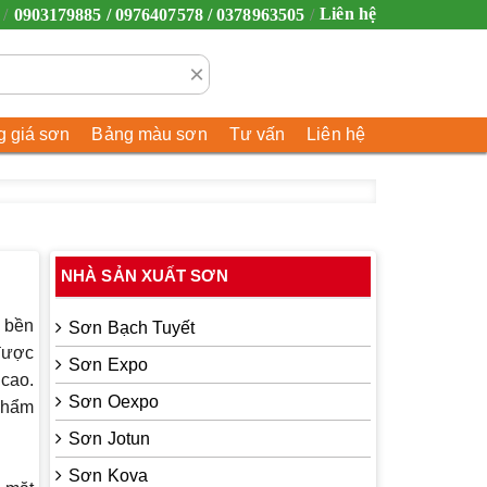
Liên hệ
0903179885 / 0976407578 / 0378963505
×
 giá sơn
Bảng màu sơn
Tư vấn
Liên hệ
NHÀ SẢN XUẤT SƠN
ộ bền
Sơn Bạch Tuyết
 được
Sơn Expo
 cao.
Sơn Oexpo
phẩm
Sơn Jotun
Sơn Kova