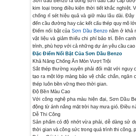
Sơn dầu Benzo là dòng sơn dầu cao cấp được
kim loại trong điều kiện thời tiết khắc nghiệt
chống rỉ sét hiệu quả và giữ màu lâu dài. Đây
đến cầu đường hay các kết cấu thép quy mô lớ
Điểm nổi bật của
Sơn Dầu Benzo
nằm ở khả nă
vật liệu và giảm thiểu chi phí bảo trì. Bên c
trình, phù hợp với cả những dự án yêu cầu cao v
Đặc Điểm Nổi Bật Của Sơn Dầu Benzo
Khả Năng Chống Ăn Mòn Vượt Trội
Sắt thép thường xuyên phải đối mặt với nguy 
tạo ra một lớp màng bảo vệ chắc chắn, ngăn c
thép luôn bền vững theo thời gian.
Độ Bền Màu Cao
Với công nghệ pha màu hiện đại,
Sơn Dầu B
động từ ánh nắng mặt trời hay mưa gió. Điều này
Dễ Thi Công
Sản phẩm có độ nhớt vừa phải, dễ dàng sử dụ
thời gian và công sức trong quá trình thi công