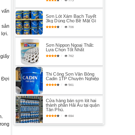
775
ư vấn
Sơn Lót Xám Bạch Tuyết
3kg Dùng Cho Bề Mặt Gì
ề sản
706
lợi.
Sơn Nippon Ngoại Thất:
Lựa Chọn Tốt Nhất
 giấy
762
Thi Công Sơn Vân Bông
Cadin 1TP Chuyên Nghiệp
. Đợi
561
Cửa hàng bán sơn lót hai
thành phần Hải Âu tại quận
Tân Phú.
n.
694
trong