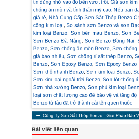
tin dùng nhờ vào độ bền vượt trội
,
Giá sơn kim
chống ăn mòn và tính thẩm mỹ cao. Nếu bạn đan
giá rẻ
,
Nhà Cung Cấp Sơn Sắt Thép Benzo Chấ
công kim loại
,
So sánh sơn Benzo và sơn Bạc
kim loại Benzo
,
Sơn bền màu Benzo
,
Sơn Be
Sơn Benzo Đà Nẵng
,
Sơn Benzo Đồng Nai
,
Benzo
,
Sơn chống ăn mòn Benzo
,
Sơn chống 
giá bao nhiêu
,
Sơn chống rỉ sắt thép Benzo
,
S
Benzo
,
Sơn Epoxy Benzo
,
Sơn Epoxy Benzo c
Sơn khô nhanh Benzo
,
Sơn kim loại Benzo
,
Sơ
Sơn kim loại ngoài trời Benzo
,
Sơn lót chống r
Sơn nhà xưởng Benzo
,
Sơn phủ kim loại Ben
loại sơn chất lượng cao để bảo vệ và tăng độ 
Benzo từ lâu đã trở thành cái tên quen thuộc
Công Ty Sơn Sắt Thép Benzo - Giải Pháp Bảo V
Bài viết liên quan