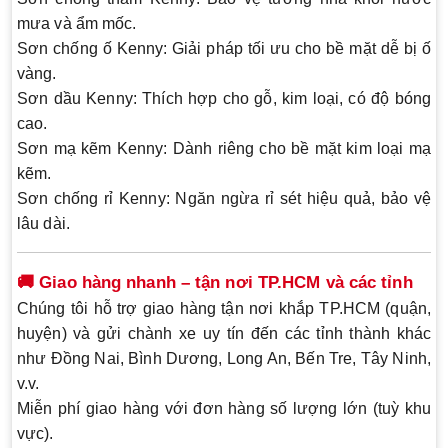
mưa và ẩm mốc.
Sơn chống ố Kenny
: Giải pháp tối ưu cho bề mặt dễ bị ố
vàng.
Sơn dầu Kenny
: Thích hợp cho gỗ, kim loại, có độ bóng
cao.
Sơn mạ kẽm Kenny
: Dành riêng cho bề mặt kim loại mạ
kẽm.
Sơn chống rỉ Kenny
: Ngăn ngừa rỉ sét hiệu quả, bảo vệ
lâu dài.
🚚 Giao hàng nhanh – tận nơi TP.HCM và các tỉnh
Chúng tôi hỗ trợ giao hàng tận nơi khắp
TP.HCM (quận,
huyện)
và gửi
chành xe uy tín
đến các tỉnh thành khác
như Đồng Nai, Bình Dương, Long An, Bến Tre, Tây Ninh,
v.v.
Miễn phí giao hàng
với đơn hàng số lượng lớn (tuỳ khu
vực).