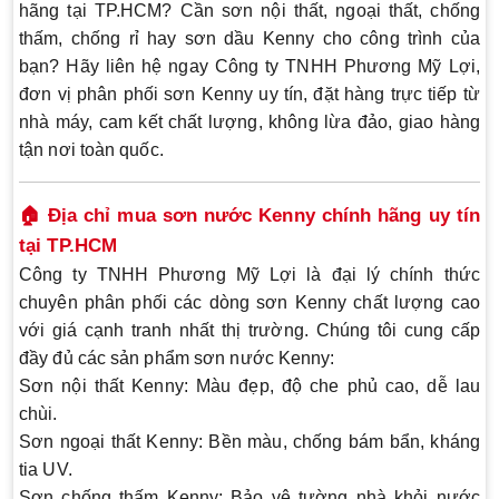
hãng tại TP.HCM
? Cần
sơn nội thất, ngoại thất, chống
thấm, chống rỉ hay sơn dầu Kenny
cho công trình của
bạn? Hãy liên hệ ngay
Công ty TNHH Phương Mỹ Lợi
,
đơn vị
phân phối sơn Kenny uy tín, đặt hàng trực tiếp từ
nhà máy
, cam kết chất lượng,
không lừa đảo
, giao hàng
tận nơi toàn quốc.
🏠 Địa chỉ mua sơn nước Kenny chính hãng uy tín
tại TP.HCM
Công ty TNHH Phương Mỹ Lợi
là đại lý chính thức
chuyên phân phối các dòng
sơn Kenny
chất lượng cao
với
giá cạnh tranh nhất thị trường
. Chúng tôi cung cấp
đầy đủ các sản phẩm sơn nước Kenny:
Sơn nội thất Kenny
: Màu đẹp, độ che phủ cao, dễ lau
chùi.
Sơn ngoại thất Kenny
: Bền màu, chống bám bẩn, kháng
tia UV.
Sơn chống thấm Kenny
: Bảo vệ tường nhà khỏi nước