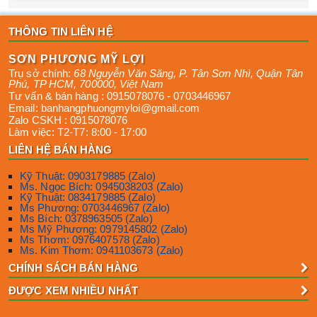
THÔNG TIN LIÊN HỆ
SƠN PHƯƠNG MỸ LỢI
Trụ sở chính:
68 Nguyễn Văn Săng, P. Tân Sơn Nhì
,
Quận Tân
Phú
,
TP HCM
,
700000
,
Việt Nam
Tư vấn & bán hàng :
0915078076
-
0703446967
Email:
banhangphuongmyloi@gmail.com
Zalo CSKH :
0915078076
Làm việc:
T2-T7: 8:00 - 17:00
LIÊN HỆ BÁN HÀNG
Kỹ Thuật: 0903179885 (Zalo)
Ms. Ngọc Bích: 0945038203 (Zalo)
Kỹ Thuật: 0834179885 (Zalo)
Ms Phương: 0703446967 (Zalo)
Ms Bích: 0378963505 (Zalo)
Ms Mỹ Phương: 0979145802 (Zalo)
Ms Thơm: 0976407578 (Zalo)
Ms. Kim Thơm: 0941103673 (Zalo)
CHÍNH SÁCH BÁN HÀNG
ĐƯỢC XEM NHIỀU NHẤT