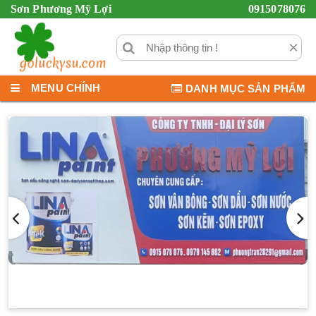
Sơn Phương Mỹ Lợi
0915078076
×
MENU CHÍNH
DANH MỤC SẢN PHẨM