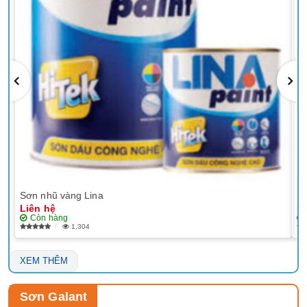
Sơn nhũ vàng Lina
EP
Liên hệ
Li
Còn hàng
1,304
XEM THÊM
Sơn Galant