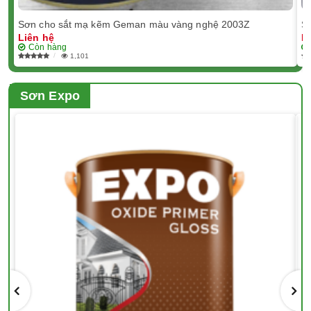
Sơn cho sắt mạ kẽm Geman màu vàng nghệ 2003Z
S
Liên hệ
L
Còn hàng
1,101
Sơn Expo