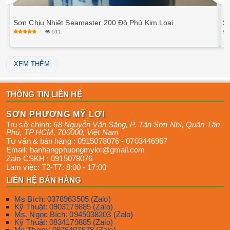
Sơn Chịu Nhiệt Seamaster 200 Độ Phủ Kim Loại
S
511
XEM THÊM
THÔNG TIN LIÊN HỆ
SƠN PHƯƠNG MỸ LỢI
Trụ sở chính:
68 Nguyễn Văn Săng, P. Tân Sơn Nhì
,
Quận Tân
Phú
,
TP HCM
,
700000
,
Việt Nam
Tư vấn & bán hàng :
0915078076
-
0703446967
Email:
banhangphuongmyloi@gmail.com
Zalo CSKH :
0915078076
Làm việc:
T2-T7: 8:00 - 17:00
LIÊN HỆ BÁN HÀNG
Ms Bích: 0378963505 (Zalo)
Kỹ Thuật: 0903179885 (Zalo)
Ms. Ngọc Bích: 0945038203 (Zalo)
Kỹ Thuật: 0834179885 (Zalo)
Ms Thơm: 0976407578 (Zalo)