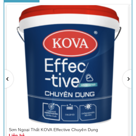
Sơn Ngoại Thất KOVA Effective Chuyên Dụng
Sơ
Liên hệ
Li