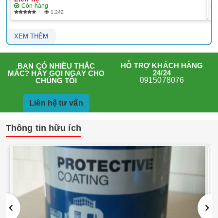
Còn hàng
1,242
XEM THÊM
HỖ TRỢ KHÁCH HÀNG
BẠN CÓ NHIỀU THẮC
24/24
MẮC? HÃY GỌI NGAY CHO
0915078076
CHÚNG TÔI
Liên hệ tư vấn
Thông tin hữu ích