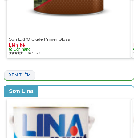
Sơn EXPO Oxide Primer Gloss
Sơ
Liên hệ
Li
Còn hàng
1,377
XEM THÊM
Sơn Lina