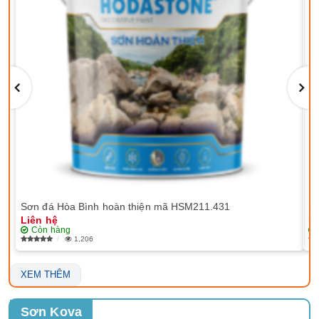
Sơn đá Hòa Bình hoàn thiện mã HSM211.431
Sơ
Liên hệ
Li
Còn hàng
1,206
XEM THÊM
Sơn Kova