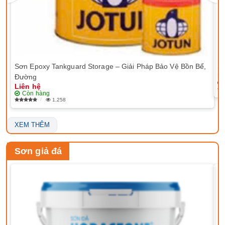
Sơn Epoxy Tankguard Storage – Giải Pháp Bảo Vệ Bồn Bể,
Sơ
Li
Đường
Liên hệ
Còn hàng
1,258
XEM THÊM
Sơn giả đá