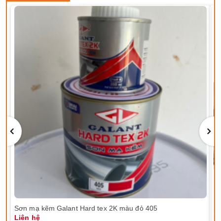
Sơn mạ kẽm Galant Hard tex 2K màu đỏ 405
Sơ
Liên hệ
Li