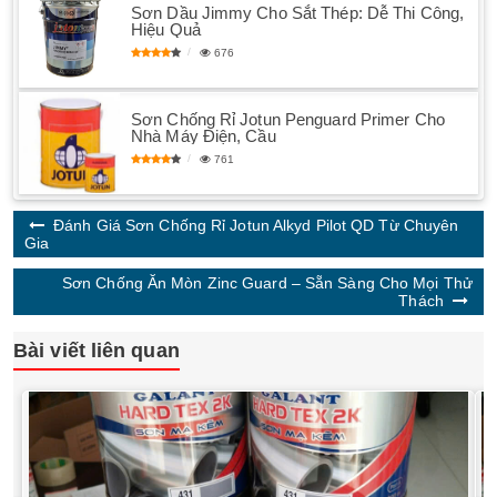
Sơn Dầu Jimmy Cho Sắt Thép: Dễ Thi Công,
Hiệu Quả
676
Sơn Chống Rỉ Jotun Penguard Primer Cho
Nhà Máy Điện, Cầu
761
Đánh Giá Sơn Chống Rỉ Jotun Alkyd Pilot QD Từ Chuyên
Gia
Sơn Chống Ăn Mòn Zinc Guard – Sẵn Sàng Cho Mọi Thử
Thách
Bài viết liên quan