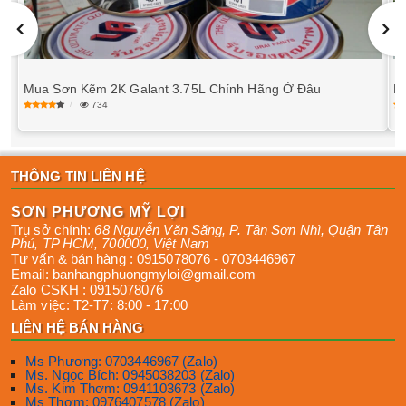
Mua Sơn Kẽm 2K Galant 3.75L Chính Hãng Ở Đâu
M
734
THÔNG TIN LIÊN HỆ
SƠN PHƯƠNG MỸ LỢI
Trụ sở chính:
68 Nguyễn Văn Săng, P. Tân Sơn Nhì
,
Quận Tân
Phú
,
TP HCM
,
700000
,
Việt Nam
Tư vấn & bán hàng :
0915078076
-
0703446967
Email:
banhangphuongmyloi@gmail.com
Zalo CSKH :
0915078076
Làm việc:
T2-T7: 8:00 - 17:00
LIÊN HỆ BÁN HÀNG
Ms Phương: 0703446967 (Zalo)
Ms. Ngọc Bích: 0945038203 (Zalo)
Ms. Kim Thơm: 0941103673 (Zalo)
Ms Thơm: 0976407578 (Zalo)