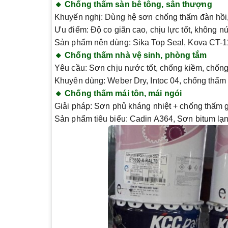
🔸 Chống thấm sàn bê tông, sân thượng
Khuyến nghị
: Dùng hệ sơn chống thấm đàn hồi,
Ưu điểm
: Độ co giãn cao, chịu lực tốt, không nứ
Sản phẩm nên dùng
: Sika Top Seal, Kova CT-1
🔸 Chống thấm nhà vệ sinh, phòng tắm
Yêu cầu
: Sơn chịu nước tốt, chống kiềm, chốn
Khuyên dùng
: Weber Dry, Intoc 04, chống thấ
🔸 Chống thấm mái tôn, mái ngói
Giải pháp
: Sơn phủ kháng nhiệt + chống thấm 
Sản phẩm tiêu biểu
: Cadin A364, Sơn bitum lạ