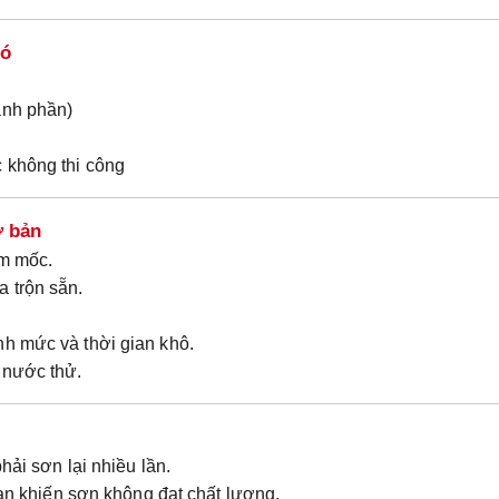
có
ành phần)
c không thi công
ơ bản
ấm mốc.
 trộn sẵn.
nh mức và thời gian khô.
 nước thử.
hải sơn lại nhiều lần.
ian khiến sơn không đạt chất lượng.