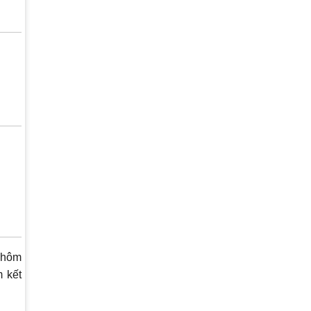
 hôm
m kết