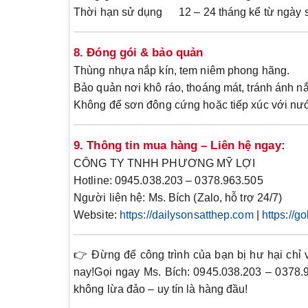
Thời hạn sử dụng
12 – 24 tháng kể từ ngày 
8. Đóng gói & bảo quản
Thùng nhựa nắp kín
, tem niêm phong hãng.
Bảo quản nơi khô ráo, thoáng mát
, tránh ánh nắ
Không để sơn đông cứng hoặc tiếp xúc với nư
9. Thông tin mua hàng – Liên hệ ngay:
CÔNG TY TNHH PHƯƠNG MỸ LỢI
Hotline
: 0945.038.203 – 0378.963.505
Người liên hệ
: Ms. Bích (Zalo, hỗ trợ 24/7)
Website
:
https://dailysonsatthep.com
|
https://g
👉 Đừng để công trình của bạn bị hư hại chỉ 
nay!
Gọi ngay Ms. Bích: 0945.038.203 – 0378.9
không lừa đảo – uy tín là hàng đầu!