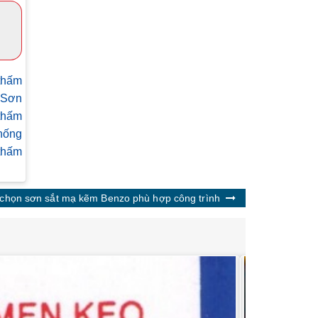
thấm
Sơn
thấm
hống
thấm
chọn sơn sắt mạ kẽm Benzo phù hợp công trình