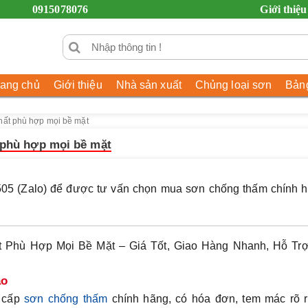
0915078076
Giới thiệu
rang chủ
Giới thiệu
Nhà sản xuất
Chủng loại sơn
Bảng
hất phù hợp mọi bề mặt
 phù hợp mọi bề mặt
505 (Zalo) để được tư vấn chọn mua sơn chống thấm chính h
Phù Hợp Mọi Bề Mặt – Giá Tốt, Giao Hàng Nhanh, Hỗ Trợ
ảo
 cấp
sơn chống thấm
chính hãng
, có hóa đơn, tem mác rõ r