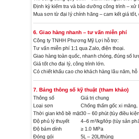
Định kỳ kiểm tra và bảo dưỡng công trình
– xử l
Mua sơn từ đại lý chính hãng
– cam kết giá tốt,
6. Giao hàng nhanh – tư vấn miễn phí
Công ty TNHH Phương Mỹ Lợi hỗ trợ:
Tư vấn miễn phí 1:1
qua Zalo, điện thoại.
Giao hàng toàn quốc
, nhanh chóng, đúng số lư
Giá tốt cho đại lý, công trình lớn
.
Có chiết khấu cao cho khách hàng lâu năm,
hỗ 
7. Bảng thông số kỹ thuật (tham khảo)
Thông số
Giá trị chung
Loại sơn
Chống thấm gốc xi măng, 
Thời gian khô bề mặt
30 – 60 phút (tùy điều kiện
Độ phủ lý thuyết
4–6 m²/kg/lớp (tùy sản ph
Độ bám dính
≥ 1.0 MPa
Đóng gói
5L – 20L/thùng