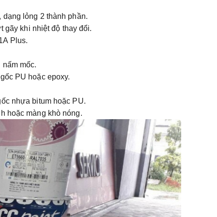
 dạng lỏng 2 thành phần.
t gãy khi nhiệt độ thay đổi.
1A Plus.
g nấm mốc.
m gốc PU hoặc epoxy.
gốc nhựa bitum hoặc PU.
nh hoặc màng khò nóng.