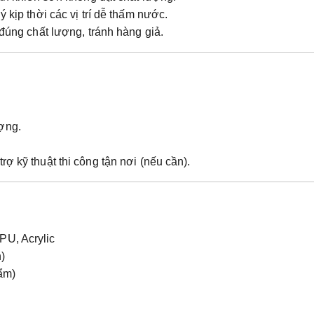
ý kịp thời các vị trí dễ thấm nước.
 đúng chất lượng, tránh hàng giả.
ợng.
trợ kỹ thuật thi công tận nơi
(nếu cần).
PU, Acrylic
)
ẩm)