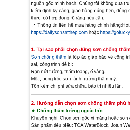
nguồn gốc minh bạch. Chúng tôi
không qua tru
kiểm định kỹ càng, giao hàng đúng hẹn, đúng
thức
, có hợp đồng rõ ràng nếu cần.
📌
Thông tin liên hệ mua hàng chính hãng
:
Hot
https://dailysonsatthep.com
hoặc
https://goluc
1. Tại sao phải chọn đúng sơn chống thấ
Sơn chống thấm
là
lớp áo giáp bảo vệ công tr
sai, công trình dễ bị:
Rạn nứt tường, thấm loang, ố vàng.
Mốc, bong tróc sơn, ảnh hưởng thẩm mỹ.
Tốn kém chi phí sửa chữa, bảo trì nhiều lần.
2. Hướng dẫn chọn sơn chống thấm phù 
🔸 Chống thấm tường ngoài trời
Khuyến nghị
: Chọn sơn gốc xi măng hoặc sơn A
Sản phẩm tiêu biểu
: TOA WaterBlock, Jotun Wa