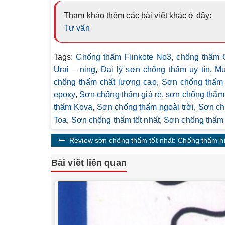
Tham khảo thêm các bài viết khác ở đây:
Tư vấn
Tags:
Chống thấm Flinkote No3
,
chống thấm 
Urai – ning
,
Đại lý sơn chống thấm uy tín
,
Mu
chống thấm chất lượng cao
,
Sơn chống thấm
epoxy
,
Sơn chống thấm giá rẻ
,
sơn chống thấm
thấm Kova
,
Sơn chống thấm ngoài trời
,
Sơn ch
Toa
,
Sơn chống thấm tốt nhất
,
Sơn chống thấm 
Review sơn chống thấm tốt nhất: Chống thấm hi
Bài viết liên quan