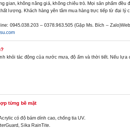
ng gian
, không nâng giá, không chiêu trò. Mọi sản phẩm đều
 chất lượng. Khách hàng yên tâm
mua hàng trực tiếp từ đại lý 
line: 0945.038.203 – 0378.963.505 (Gặp Ms. Bích – Zalo)
Web
kysu.com
m?
ình
khỏi tác động của nước mưa, độ ẩm và thời tiết. Nếu lựa
hợp từng bề mặt
crylic có độ bám dính cao, chống tia UV.
terGuard, Sika RainTite.