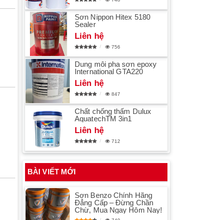
Sơn Nippon Hitex 5180
Sealer
Liên hệ
756
Dung môi pha sơn epoxy
International GTA220
Liên hệ
847
Chất chống thấm Dulux
AquatechTM 3in1
Liên hệ
712
BÀI VIẾT MỚI
Sơn Benzo Chính Hãng
Đẳng Cấp – Đừng Chần
Chừ, Mua Ngay Hôm Nay!