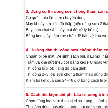
3. Dụng cụ thi công sơn chống thấm cần 
Cọ quét, rulo lăn sơn
chuyên dụng
Máy khuấy sơn
tốc độ thấp (nếu dùng sơn 2 th
Bay, bàn chải sắt, máy mài
để xử lý bề mặt
Băng keo giấy
, tấm che chắn để bảo vệ khu vự
4. Hướng dẫn thi công sơn chống thấm c
Chuẩn bị bề mặt
: Vệ sinh sạch bụi, dầu mỡ, n
Trám vá khe nứt
(nếu có) bằng keo PU hoặc vữa
Thi công lớp lót
: Tăng độ bám dính.
Thi công 2–3 lớp sơn chống thấm
theo đúng đị
Kiểm tra kết quả
sau 24–48 giờ bằng cách tưới
5. Cách tiết kiệm chi phí bảo trì công trình
Chọn đúng loại sơn theo vị trí sử dụng
– tránh p
Thi công đúng quy trình
– tránh rút ngắn thời g