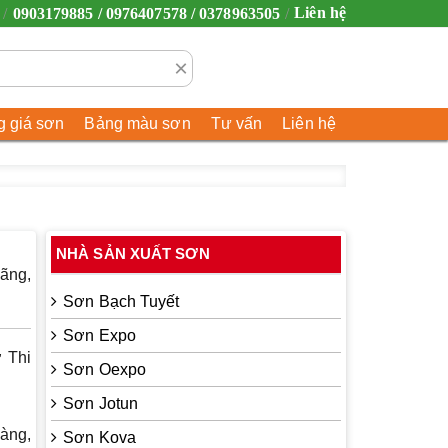
Liên hệ
0903179885 / 0976407578 / 0378963505
×
 giá sơn
Bảng màu sơn
Tư vấn
Liên hệ
NHÀ SẢN XUẤT SƠN
ãng,
Sơn Bạch Tuyết
Sơn Expo
 Thi
Sơn Oexpo
Sơn Jotun
àng,
Sơn Kova