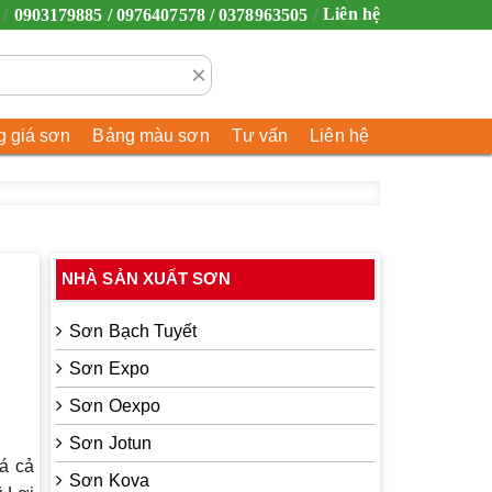
Liên hệ
0903179885 / 0976407578 / 0378963505
×
 giá sơn
Bảng màu sơn
Tư vấn
Liên hệ
NHÀ SẢN XUẤT SƠN
Sơn Bạch Tuyết
Sơn Expo
Sơn Oexpo
Sơn Jotun
iá cả
Sơn Kova