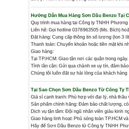
Hướng Dẫn Mua Hàng Sơn Dầu Benzo Tại C
Quy trình mua hàng tại Công ty TNHH Phương 
Liên hệ:
Gọi hotline 0378963505 (Ms. Bích) hoặ
Đặt hàng:
Cung cấp thông tin số lượng (lon 3 lí
Thanh toán:
Chuyển khoản hoặc tiền mặt khi n
Giao hàng:
Tại TP.HCM:
Giao tận nơi các quận trong ngày.
Tỉnh lân cận:
Gửi qua chành xe uy tín, đảm bảo
Chúng tôi luôn đặt sự hài lòng của khách hàng l
Tại Sao Chọn Sơn Dầu Benzo Từ Công Ty 
Giá sỉ cạnh tranh:
Phù hợp với đại lý, nhà thầu
Sản phẩm chính hãng:
Đảm bảo chất lượng, có 
Dịch vụ tận tâm:
Đội ngũ nhân viên giàu kinh ng
Giao hàng linh hoạt:
Phủ sóng toàn TP.HCM và c
Hãy để Sơn Dầu Benzo từ Công ty TNHH Phươn