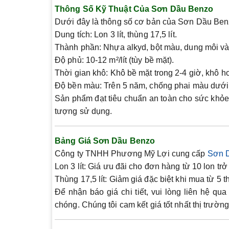
Thông Số Kỹ Thuật Của Sơn Dầu Benzo
Dưới đây là thông số cơ bản của Sơn Dầu Ben
Dung tích:
Lon 3 lít, thùng 17,5 lít.
Thành phần:
Nhựa alkyd, bột màu, dung môi và 
Độ phủ:
10-12 m²/lít (tùy bề mặt).
Thời gian khô:
Khô bề mặt trong 2-4 giờ, khô ho
Độ bền màu:
Trên 5 năm, chống phai màu dưới t
Sản phẩm đạt tiêu chuẩn an toàn cho sức khỏe
tượng sử dụng.
Bảng Giá Sơn Dầu Benzo
Công ty TNHH Phương Mỹ Lợi cung cấp
Sơn 
Lon 3 lít:
Giá ưu đãi cho đơn hàng từ 10 lon trở 
Thùng 17,5 lít:
Giảm giá đặc biệt khi mua từ 5 t
Để nhận báo giá chi tiết, vui lòng liên hệ q
chóng. Chúng tôi cam kết giá tốt nhất thị trườn