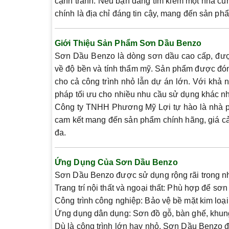
cạnh tranh. Nếu bạn đang tìm kiếm một nhà cu
chính là địa chỉ đáng tin cậy, mang đến sản phẩ
Giới Thiệu Sản Phẩm Sơn Dầu Benzo
Sơn Dầu Benzo là dòng sơn dầu cao cấp, được
về độ bền và tính thẩm mỹ. Sản phẩm được đóng g
cho cả công trình nhỏ lẫn dự án lớn. Với khả
pháp tối ưu cho nhiều nhu cầu sử dụng khác n
Công ty TNHH Phương Mỹ Lợi tự hào là nhà ph
cam kết mang đến sản phẩm chính hãng, giá cả 
đa.
Ứng Dụng Của Sơn Dầu Benzo
Sơn Dầu Benzo được sử dụng rộng rãi trong nhiề
Trang trí nội thất và ngoại thất:
Phù hợp để sơn c
Công trình công nghiệp:
Bảo vệ bề mặt kim loại
Ứng dụng dân dụng:
Sơn đồ gỗ, bàn ghế, khun
Dù là công trình lớn hay nhỏ, Sơn Dầu Benzo đều