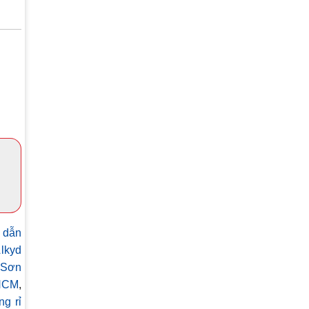
 dẫn
lkyd
Sơn
.HCM
,
g rỉ