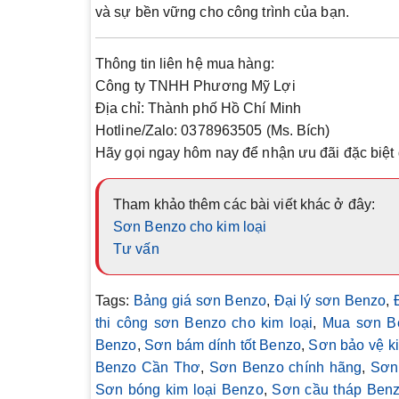
và sự bền vững cho công trình của bạn.
Thông tin liên hệ mua hàng:
Công ty TNHH Phương Mỹ Lợi
Địa chỉ: Thành phố Hồ Chí Minh
Hotline/Zalo: 0378963505 (Ms. Bích)
Hãy gọi ngay hôm nay để nhận ưu đãi đặc biệt 
Tham khảo thêm các bài viết khác ở đây:
Sơn Benzo cho kim loại
Tư vấn
Tags:
Bảng giá sơn Benzo
,
Đại lý sơn Benzo
,
thi công sơn Benzo cho kim loại
,
Mua sơn Be
Benzo
,
Sơn bám dính tốt Benzo
,
Sơn bảo vệ k
Benzo Cần Thơ
,
Sơn Benzo chính hãng
,
Sơn
Sơn bóng kim loại Benzo
,
Sơn cầu tháp Ben