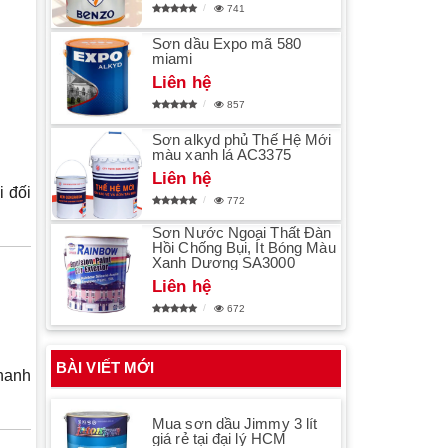
741
Sơn dầu Expo mã 580
miami
Liên hệ
857
Sơn alkyd phủ Thế Hệ Mới
màu xanh lá AC3375
Liên hệ
i đối
772
Sơn Nước Ngoại Thất Đàn
Hồi Chống Bụi, Ít Bóng Màu
Xanh Dương SA3000
Liên hệ
672
BÀI VIẾT MỚI
nhanh
Mua sơn dầu Jimmy 3 lít
giá rẻ tại đại lý HCM