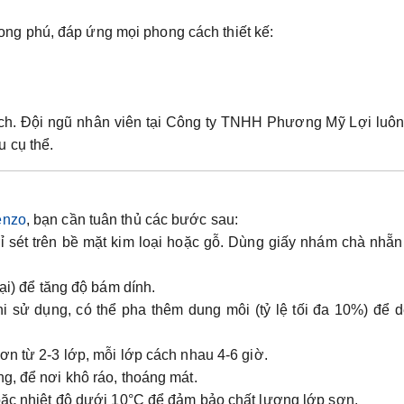
g phú, đáp ứng mọi phong cách thiết kế:
ích. Đội ngũ nhân viên tại Công ty TNHH Phương Mỹ Lợi luôn
 cụ thể.
enzo
, bạn cần tuân thủ các bước sau:
ỉ sét trên bề mặt kim loại hoặc gỗ. Dùng giấy nhám chà nhẵ
ại) để tăng độ bám dính.
sử dụng, có thể pha thêm dung môi (tỷ lệ tối đa 10%) để dễ
ơn từ 2-3 lớp, mỗi lớp cách nhau 4-6 giờ.
g, để nơi khô ráo, thoáng mát.
hoặc nhiệt độ dưới 10°C để đảm bảo chất lượng lớp sơn.