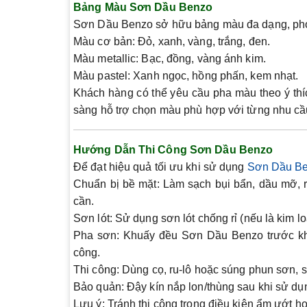
Bảng Màu Sơn Dầu Benzo
Sơn Dầu Benzo sở hữu bảng màu đa dạng, phon
Màu cơ bản:
Đỏ, xanh, vàng, trắng, đen.
Màu metallic:
Bạc, đồng, vàng ánh kim.
Màu pastel:
Xanh ngọc, hồng phấn, kem nhạt.
Khách hàng có thể yêu cầu pha màu theo ý th
sàng hỗ trợ chọn màu phù hợp với từng nhu cầu
Hướng Dẫn Thi Công Sơn Dầu Benzo
Để đạt hiệu quả tối ưu khi sử dụng
Sơn Dầu B
Chuẩn bị bề mặt:
Làm sạch bụi bẩn, dầu mỡ, r
cần.
Sơn lót:
Sử dụng sơn lót chống rỉ (nếu là kim lo
Pha sơn:
Khuấy đều Sơn Dầu Benzo trước khi 
công.
Thi công:
Dùng cọ, ru-lô hoặc súng phun sơn, s
Bảo quản:
Đậy kín nắp lon/thùng sau khi sử dụn
Lưu ý: Tránh thi công trong điều kiện ẩm ướt 