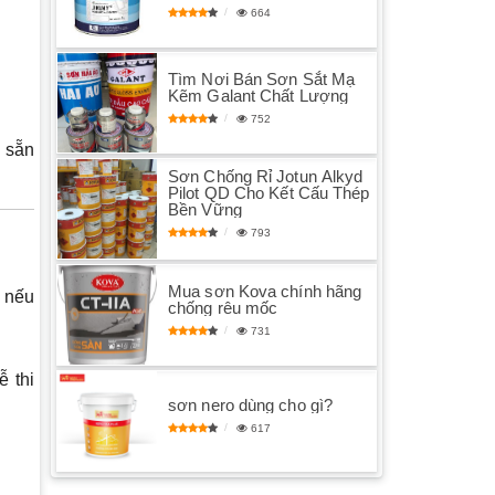
664
Tìm Nơi Bán Sơn Sắt Mạ
Kẽm Galant Chất Lượng
752
 sẵn
Sơn Chống Rỉ Jotun Alkyd
Pilot QD Cho Kết Cấu Thép
Bền Vững
793
Mua sơn Kova chính hãng
n nếu
chống rêu mốc
731
 thi
sơn nero dùng cho gì?
617