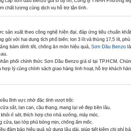
ng cấp sơn dầu Benzo giá sỉ uy tín, Công ty TNHH Phương M
m chất lượng cùng dịch vụ hỗ trợ tận tình.
 sản xuất theo công nghệ hiện đại, đáp ứng tiêu chuẩn khắt
ói với hai dung tích phổ biến: lon 3 lít và thùng 17,5 lít, ph
 năng bám dính tốt, chống ăn mòn hiệu quả,
Sơn Dầu Benzo
là
hau.
ân phối chính thức Sơn Dầu Benzo giá sỉ tại TP.HCM. Chúng
hợp lý cùng chính sách giao hàng linh hoạt, hỗ trợ khách hàn
u lĩnh vực nhờ đặc tính vượt trội:
ửa sắt, lan can, cầu thang, mang lại vẻ đẹp bền lâu.
 khỏi rỉ sét, thích hợp cho nhà xưởng, máy móc.
g cửa, tạo lớp phủ bóng mịn, chống ẩm mốc.
 đảm bảo hiệu quả sử dụng lâu dài, giúp tiết kiệm chi phí bảo