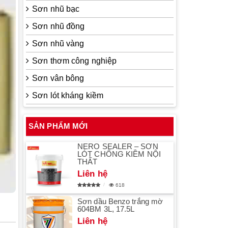
Sơn nhũ bạc
Sơn nhũ đồng
Sơn nhũ vàng
Sơn thơm công nghiệp
Sơn vân bông
Sơn lót kháng kiềm
SẢN PHẨM MỚI
NERO SEALER – SƠN
LÓT CHỐNG KIỀM NỘI
THẤT
Liên hệ
618
Sơn dầu Benzo trắng mờ
604BM 3L, 17.5L
Liên hệ